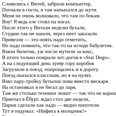
Словились с Витей, забрали компьютер,
Погнали в гости, я там напыхался до жути.
Меня не очень волновало, что там по бокам.
Воу! Я ведь еле стоял на ногах.
После этого у Витали неделю бухали,
Студию так не нашли, через инет заказали.
Привезли — это опять надо отметить,
Но надо помнить, что так-то на исходе бабулетик.
Взяли билетик, уж после мутили за кокс,
В итоге только пожрали хот-догов в «Star Dogs».
А на следующий день хуеву гору коробок
Загрузили в поезд, попрощались и в дорогу.
Поезд оказался классным, но я на нулях.
Взял пару-тройку бутылок пива вместо вискаря.
На остановках я не бегал до ларя,
Там же столько техники лежит — так что не вариа
Приехал в Ёбург, ждал стол две недели,
Парни сделали как надо — видно попотели.
Тут я подумал: «Нифига я молодчик!»