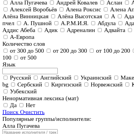
Алла Пугачева
Андрей Ковалев
Аслан
Алексей Воробьёв
Алена Роксис
Алена А
Алёна Винницкая
Алёна Высотская
А
Ада
пчел
А. Пушной
А.Р.М.И.Я.
Абдула
Ад
Аддис Абеба
Адик
Адреналин
Адвайта
А-Европа
Количество слов
от 300 до 500
от 200 до 300
от 100 до 200
100
от 500
Язык
Русский
Английский
Украинский
Маке
bg
Сербский
Киргизский
Норвежский
Узбекский
Ненормативная лексика (мат)
Да
Нет
Поиск
Очистить
Популярные группы/исполнители:
Алла Пугачева