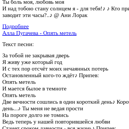
Ты боль моя, любовь моя
И над тобою стану солнцем я - для тебя!
♪
♪
Кто пр
заводит эти часы?..
♪
@ Ани Лорак
Подробнее
Алла Пугачева - Опять метель
Текст песни:
За тобой не закрывая дверь
Я живу уже который год
И с тех пор отсчёт моих нечаянных потерь
Остановленный кого-то ждёт
♪
Припев:
Опять метель
И мается былое в темноте
Опять метель
Две вечности сошлись в один короткий день
♪
Коро
день...
♪
Ты меня не ведая прости
На пороге долго не томись
Ведь теперь у нашей повторившейся любви
Станет сроком давности - вся жизнь
♪
Припев: