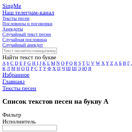
SingMe
Наш телеграм-канал
Тексты песен
Пословицы и поговорки
Анекдоты
Случайный текст песни
Случайная пословица
Случайный анекдот
Найти текст по букве
A
b
C
D
E
F
G
H
I
J
K
L
M
N
O
P
Q
R
S
T
U
V
W
X
Y
Z
А
Б
В
Г
К
Л
М
Н
О
П
Р
С
Т
У
Ф
Х
Ц
Ч
Ш
Щ
Э
Ю
Я
Избранное
Главная
♪
Тексты песен
Список текстов песен на букву А
Фильтр
Исполнитель