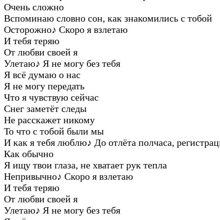
Очень сложно
Вспоминаю словно сон, как знакомились с тобой
Осторожно
♪
Скоро я взлетаю
И тебя теряю
От любви своей я
Улетаю
♪
Я не могу без тебя
Я всё думаю о нас
Я не могу передать
Что я чувствую сейчас
Снег заметёт следы
Не расскажет никому
То что с тобой были мы
И как я тебя люблю
♪
До отлёта полчаса, регистра
Как обычно
Я ищу твои глаза, не хватает рук тепла
Непривычно
♪
Скоро я взлетаю
И тебя теряю
От любви своей я
Улетаю
♪
Я не могу без тебя