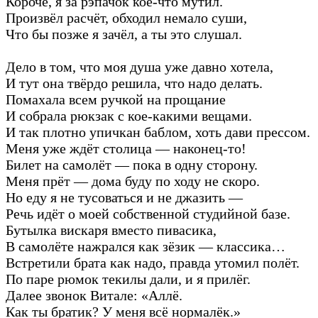
Короче, я за рэпачок кое-что мутил.
Произвёл расчёт, обходил немало суши,
Что бы позже я зачёл, а ты это слушал.
Дело в том, что моя душа уже давно хотела,
И тут она твёрдо решила, что надо делать.
Помахала всем ручкой на прощание
И собрала рюкзак с кое-какими вещами.
И так плотно упичкан баблом, хоть дави прессом.
Меня уже ждёт столица — наконец-то!
Билет на самолёт — пока в одну сторону.
Меня прёт — дома буду по ходу не скоро.
Но еду я не тусоваться и не джазить —
Речь идёт о моей собственной студийной базе.
Бутылка вискаря вместо пивасика,
В самолёте нажрался как зёзик — классика…
Встретили брата как надо, правда утомил полёт.
По паре рюмок текилы дали, и я прилёг.
Далее звонок Витале: «Аллё.
Как ты братик? У меня всё нормалёк.»