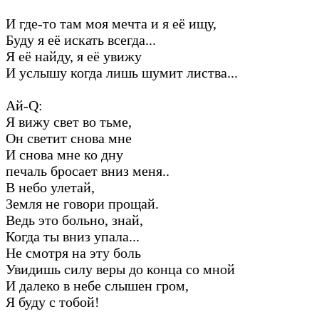
И где-то там моя мечта и я её ищу,
Буду я её искать всегда...
Я её найду, я её увижу
И услышу когда лишь шумит листва...
Ай-Q:
Я вижу свет во тьме,
Он светит снова мне
И снова мне ко дну
печаль бросает вниз меня..
В небо улетай,
Земля не говори прощай.
Ведь это больно, знай,
Когда ты вниз упала...
Не смотря на эту боль
Увидишь силу веры до конца со мной
И далеко в небе слышен гром,
Я буду с тобой!