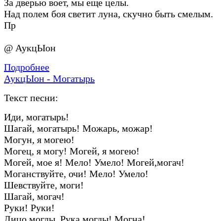
За дверью воет, мы еще целы.
Над полем боя светит луна, скучно быть смелым.
Пр
@ АукцЫон
Подробнее
АукцЫон - Могатырь
Текст песни:
Иди, могатырь!
Шагай, могатырь! Можарь, можар!
Могун, я могею!
Могец, я могу! Могей, я могею!
Могей, мое я! Мело! Умело! Могей,могач!
Моганствуйте, очи! Мело! Умело!
Шевствуйте, моги!
Шагай, могач!
Руки! Руки!
Лицо могды. Рука могды! Могна!