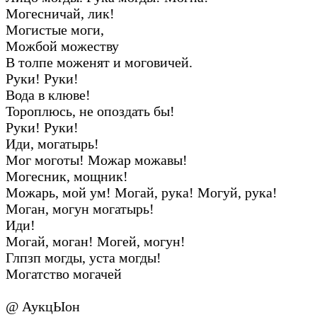
Могесничай, лик!
Могистые моги,
Можбой можеству
В толпе моженят и моговичей.
Руки! Руки!
Вода в клюве!
Тороплюсь, не опоздать бы!
Руки! Руки!
Иди, могатырь!
Мог моготы! Можар можавы!
Могесник, мощник!
Можарь, мой ум! Могай, рука! Могуй, рука!
Моган, могун могатырь!
Иди!
Могай, моган! Могей, могун!
Глпзп могды, уста могды!
Могатство могачей
@ АукцЫон