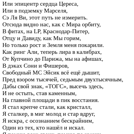
Или эпицентр сердца Цереса,
Или в подземку Марселя,
Сэ Ля Ви, этот путь не измерить.
Отсюда видно нас, как с Мира орбиту,
В фитах, на LP, Краснодар-Питер,
Отцу и Давиду, как Мы горим,
Но только рост и Земля меня покарили.
Как ринг Али, теперь лира в калибрах,
От Купчино до Парижа, мы на афишах,
В дэках Сони и Фишеров,
Свободный МС Эйсик всё ещё дышит,
Пред взором тысячей, седьмым двухтысячным,
Дабы свой знак, «ТОГС», высечь здесь,
И не остыть, став каменным,
На главной площади в пик восстания.
Я стал крепче стали, как кристалл,
Я сталкер, в миг молод и стар вдруг,
Я искра, с осознанием бескрайним,
Один из тех, кто нашёл и искал.