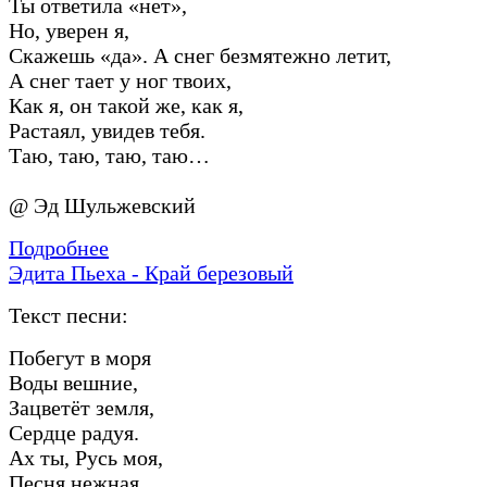
Ты ответила «нет»,
Но, уверен я,
Скажешь «да». А снег безмятежно летит,
А снег тает у ног твоих,
Как я, он такой же, как я,
Растаял, увидев тебя.
Таю, таю, таю, таю…
@ Эд Шульжевский
Подробнее
Эдита Пьеха - Край березовый
Текст песни:
Побегут в моря
Воды вешние,
Зацветёт земля,
Сердце радуя.
Ах ты, Русь моя,
Песня нежная,