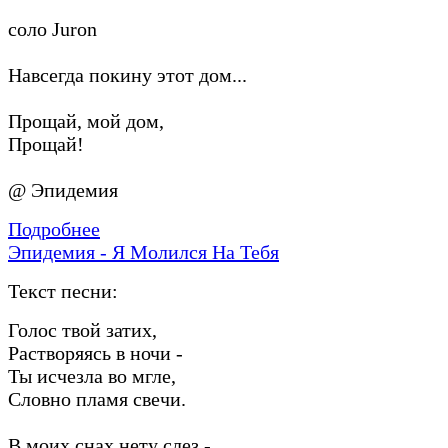
соло Juron
Навсегда покину этот дом...
Прощай, мой дом,
Прощай!
@ Эпидемия
Подробнее
Эпидемия - Я Молился На Тебя
Текст песни:
Голос твой затих,
Растворяясь в ночи -
Ты исчезла во мгле,
Словно пламя свечи.
В моих снах нету слез -