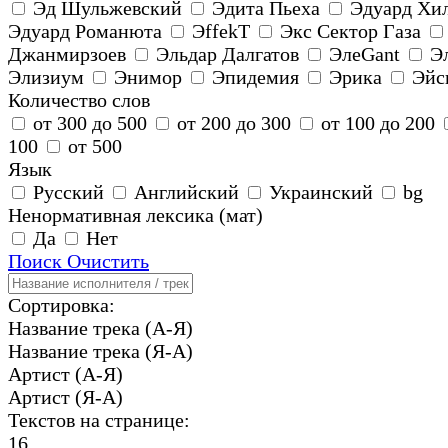
Эд Шульжевский
Эдита Пьеха
Эдуард Хи
Эдуард Романюта
ЭffekT
Экс Сектор Газа
Джанмирзоев
Эльдар Далгатов
ЭлеGant
Э
Элизиум
Энимор
Эпидемия
Эрика
Эйс
Количество слов
от 300 до 500
от 200 до 300
от 100 до 200
100
от 500
Язык
Русский
Английский
Украинский
bg
Ненормативная лексика (мат)
Да
Нет
Поиск
Очистить
Сортировка:
Название трека (А-Я)
Название трека (Я-А)
Артист (А-Я)
Артист (Я-А)
Текстов на странице:
16