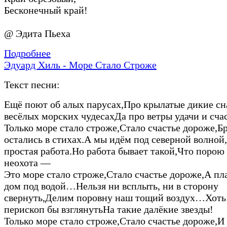
Бесконечный край!
@ Эдита Пьеха
Подробнее
Эдуард Хиль - Море Стало Строже
Текст песни:
Ещё поют об алых парусах,Про крылатые дикие сн
весёлых морских чудесахДа про ветры удачи и счас
Только море стало строже,Стало счастье дороже,
остались в стихах.А мы идём под северной волной,
простая работа.Но работа бывает такой,Что порою 
неохота —
Это море стало строже,Стало счастье дороже,А п
дом под водой…Нельзя ни всплыть, ни в сторону
свернуть,Делим поровну наш тощий воздух…Хоть 
перископ бы взглянутьНа такие далёкие звезды!
Только море стало строже,Стало счастье дороже,И 