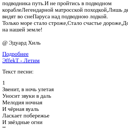
подводника путь.И не пройтись в подводном
кораблеЛегендарной матросской походкой,Лишь де
видят во снеПаруса над подводною лодкой.
Только море стало строже,Стало счастье дороже,Д
на нашей земле!
@ Эдуард Хиль
Подробнее
ЭffekT - Летим
Текст песни:
1
Звенит, в ночь улетая
Уносит звуки в даль
Мелодия ночная
И чёрная вуаль
Ласкает побережье
И звёздные огни