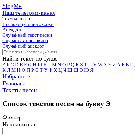
SingMe
Наш телеграм-канал
Тексты песен
Пословицы и поговорки
Анекдоты
Случайный текст песни
Случайная пословица
Случайный анекдот
Найти текст по букве
A
b
C
D
E
F
G
H
I
J
K
L
M
N
O
P
Q
R
S
T
U
V
W
X
Y
Z
А
Б
В
Г
К
Л
М
Н
О
П
Р
С
Т
У
Ф
Х
Ц
Ч
Ш
Щ
Э
Ю
Я
Избранное
Главная
♪
Тексты песен
Список текстов песен на букву Э
Фильтр
Исполнитель