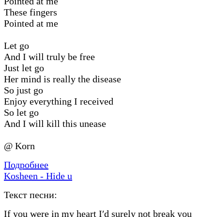
Pointed at me
These fingers
Pointed at me
Let go
And I will truly be free
Just let go
Her mind is really the disease
So just go
Enjoy everything I received
So let go
And I will kill this unease
@ Korn
Подробнее
Kosheen - Hide u
Текст песни:
If you were in my heart I′d surely not break you