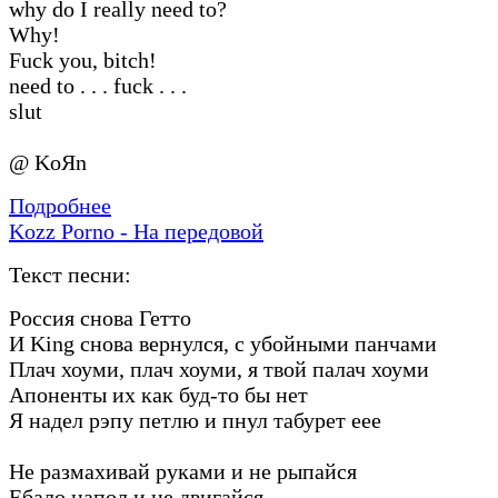
why do I really need to?
Why!
Fuck you, bitch!
need to . . . fuck . . .
slut
@ KoЯn
Подробнее
Kozz Porno - На передовой
Текст песни:
Россия снова Гетто
И King снова вернулся, с убойными панчами
Плач хоуми, плач хоуми, я твой палач хоуми
Апоненты их как буд-то бы нет
Я надел рэпу петлю и пнул табурет еее
Не размахивай руками и не рыпайся
Ебало напол и не двигайся