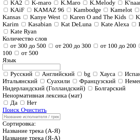
KA2
K-maro
K.Maro
K.Melody
K′naa
KAiF
KAMAZ 96
Kambodge
Kamelot
Kansas
Kanye West
Karen O and The Kids
K
Karim
Kasabian
Kat DeLuna
Kate Alexa
Kate Ryan
Количество слов
от 300 до 500
от 200 до 300
от 100 до 200
100
от 500
Язык
Русский
Английский
bg
Хауса
Испа
Итальянский
Суахили
Французский
Неме
Нидерландский (Голландский)
Болгарский
Ненормативная лексика (мат)
Да
Нет
Поиск
Очистить
Сортировка:
Название трека (А-Я)
Название трека (Я-А)