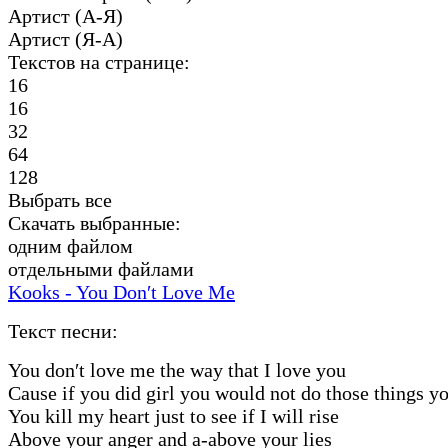
Артист (А-Я)
Артист (Я-А)
Текстов на странице:
16
16
32
64
128
Выбрать все
Скачать выбранные:
одним файлом
отдельными файлами
Kooks - You Don′t Love Me
Текст песни:
You don′t love me the way that I love you
Cause if you did girl you would not do those things y
You kill my heart just to see if I will rise
Above your anger and a-above your lies