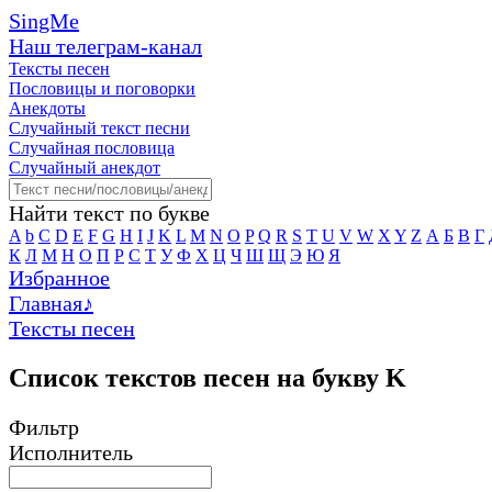
SingMe
Наш телеграм-канал
Тексты песен
Пословицы и поговорки
Анекдоты
Случайный текст песни
Случайная пословица
Случайный анекдот
Найти текст по букве
A
b
C
D
E
F
G
H
I
J
K
L
M
N
O
P
Q
R
S
T
U
V
W
X
Y
Z
А
Б
В
Г
К
Л
М
Н
О
П
Р
С
Т
У
Ф
Х
Ц
Ч
Ш
Щ
Э
Ю
Я
Избранное
Главная
♪
Тексты песен
Список текстов песен на букву K
Фильтр
Исполнитель