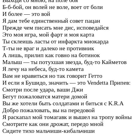
Б-б-бой, он волей не воле, воет от боли
И более — это вой
Я дам тебе единственный совет пацан
Прежде чем писать мне дис, исповедайся
Это моя игра, мой фарт и моя карта
Ты склеишь ласты от инфаркта миокарда
Т-ты не враг и далеко не противник
А лишь, прилип как говно на ботинок
Малыш — ты потухшая звезда, буд-то Кайметов
Я лечу на небеса, буд-то камета
Вам не нравиться но так говорит Гетто
И если я Бушидо, значить — это Vendetta Припев:
Смотри после удара, ваши Джи
Бегут пожаловатся матери домой
Вы же хотели быть солдатами и биться с K.R.A
Добро пожаловать, вы на передовой
Я раскапал мой томагавк и вышел на тропу войны
Смотрите как они дрожат, передо мной
Сидите тихо мальчиши-кибальчиши