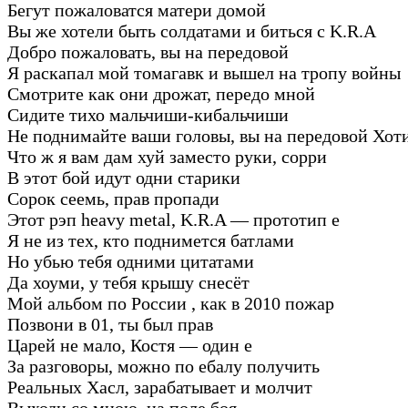
Бегут пожаловатся матери домой
Вы же хотели быть солдатами и биться с K.R.A
Добро пожаловать, вы на передовой
Я раскапал мой томагавк и вышел на тропу войны
Смотрите как они дрожат, передо мной
Сидите тихо мальчиши-кибальчиши
Не поднимайте ваши головы, вы на передовой Хоти
Что ж я вам дам хуй заместо руки, сорри
В этот бой идут одни старики
Сорок сеемь, прав пропади
Этот рэп heavy metal, K.R.A — прототип е
Я не из тех, кто поднимется батлами
Но убью тебя одними цитатами
Да хоуми, у тебя крышу снесёт
Мой альбом по России , как в 2010 пожар
Позвони в 01, ты был прав
Царей не мало, Костя — один е
За разговоры, можно по ебалу получить
Реальных Хасл, зарабатывает и молчит
Выходи со мною, на поле боя