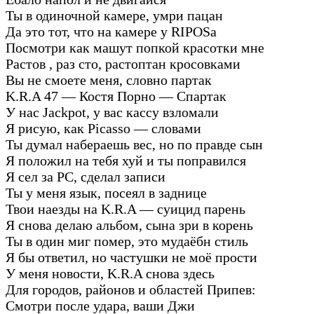
Ты в одиночной камере, умри пацан
Да это тот, что на камере у RIPOSa
Посмотри как машут попкой красотки мне
Растов , раз сто, растоптан кросовками
Вы не смоете меня, словно партак
K.R.A 47 — Костя Порно — Спартак
У нас Jackpot, у вас кассу взломали
Я рисую, как Picasso — словами
Ты думал набераешь вес, но по правде сын
Я положил на тебя хуй и ты поправился
Я сел за PC, сделал записи
Ты у меня язык, посеял в заднице
Твои наезды на K.R.A — суицид парень
Я снова делаю альбом, сына зри в корень
Ты в один миг помер, это мудаёбн стиль
Я бы ответил, но частушки не моё прости
У меня новости, K.R.A снова здесь
Для городов, районов и областей Припев:
Смотри после удара, ваши Джи