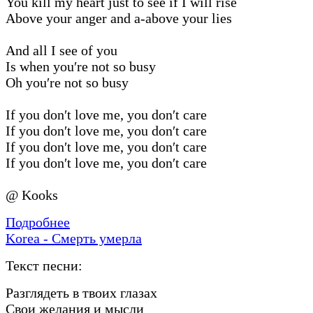
You kill my heart just to see if I will rise
Above your anger and a-above your lies
And all I see of you
Is when you′re not so busy
Oh you′re not so busy
If you don′t love me, you don′t care
If you don′t love me, you don′t care
If you don′t love me, you don′t care
If you don′t love me, you don′t care
@ Kooks
Подробнее
Korea - Смерть умерла
Текст песни:
Разглядеть в твоих глазах
Свои желания и мысли