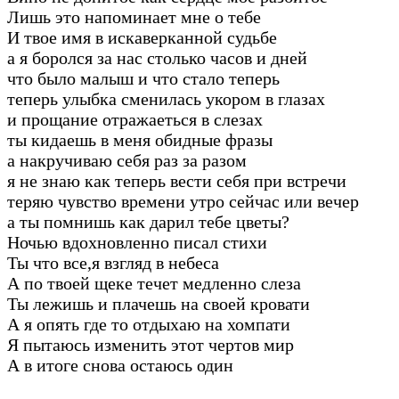
Лишь это напоминает мне о тебе
И твое имя в искаверканной судьбе
а я боролся за нас столько часов и дней
что было малыш и что стало теперь
теперь улыбка сменилась укором в глазах
и прощание отражаеться в слезах
ты кидаешь в меня обидные фразы
а накручиваю себя раз за разом
я не знаю как теперь вести себя при встречи
теряю чувство времени утро сейчас или вечер
а ты помнишь как дарил тебе цветы?
Ночью вдохновленно писал стихи
Ты что все,я взгляд в небеса
А по твоей щеке течет медленно слеза
Ты лежишь и плачешь на своей кровати
А я опять где то отдыхаю на хомпати
Я пытаюсь изменить этот чертов мир
А в итоге снова остаюсь один