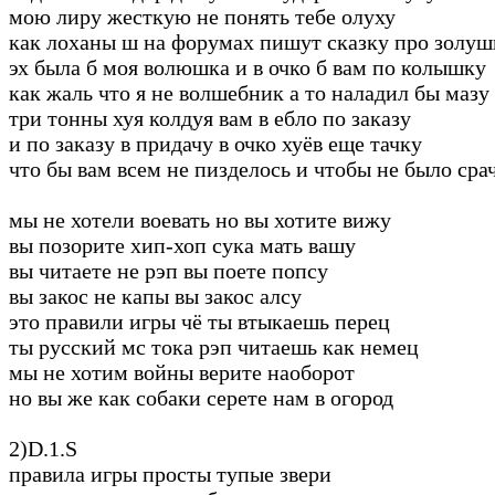
мою лиру жесткую не понять тебе олуху
как лоханы ш на форумах пишут сказку про золуш
эх была б моя волюшка и в очко б вам по колышку
как жаль что я не волшебник а то наладил бы мазу
три тонны хуя колдуя вам в ебло по заказу
и по заказу в придачу в очко хуёв еще тачку
что бы вам всем не пизделось и чтобы не было сра
мы не хотели воевать но вы хотите вижу
вы позорите хип-хоп сука мать вашу
вы читаете не рэп вы поете попсу
вы закос не капы вы закос алсу
это правили игры чё ты втыкаешь перец
ты русский мс тока рэп читаешь как немец
мы не хотим войны верите наоборот
но вы же как собаки серете нам в огород
2)D.1.S
правила игры просты тупые звери