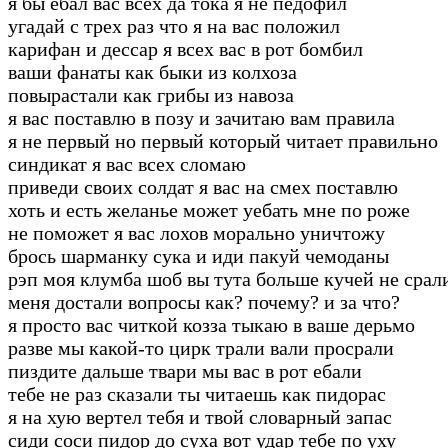
я бы ебал вас всех да тока я не педофил
угадай с трех раз что я на вас положил
карифан и дессар я всех вас в рот бомбил
ваши фанаты как быки из колхоза
повырастали как грибы из навоза
я вас поставлю в позу и зачитаю вам правила
я не первый но первый который читает правильно
синдикат я вас всех сломаю
приведи своих солдат я вас на смех поставлю
хоть и есть желанье может уебать мне по роже
не поможет я вас лохов морально уничтожу
брось шарманку сука и иди пакуй чемоданы
рэп моя клумба шоб вы тута больше кучей не срал
меня достали вопросы как? почему? и за что?
я просто вас читкой козза тыкаю в ваше дерьмо
разве мы какой-то цирк трали вали просрали
пиздите дальше твари мы вас в рот ебали
тебе не раз сказали ты читаешь как пидорас
я на хую вертел тебя и твой словарный запас
сиди соси пидор до суха вот удар тебе по уху