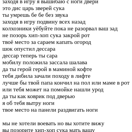
заходя в игру я вышибаю с ноги двери
это дис царь зверей сука
ты умрешь бе бе без звука
заходя в игру подвину всех назад
колхозники уёбуйте пока не разорвал ваш зад
не позорь хип-хоп сука закрой рот
твоё место за сараем капать огород
шок опустил дессара
дессар теперь ты сара
мобилу положила зассала шалава
да ты герой герой в маминой кофте
тебя дибила зачали походу в лифте
лучше бы твой папа кончил на пол или маме в рот
или тебя может на помойке нашли урод
да ты как коврик под дверью
я об тебя вытру ноги
твое место на панели раздвигать ноги
мы не хотели воевать но вы хотите вижу
вы позорите хип-хоп сука мать вашу