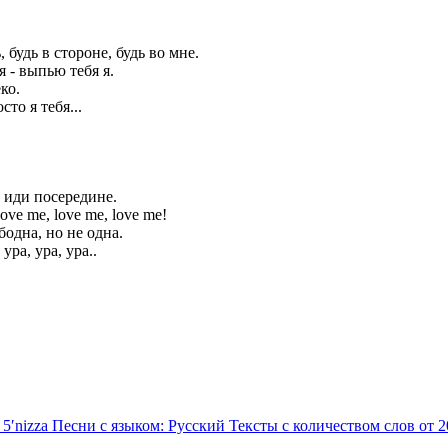
 будь в стороне, будь во мне.
 - выпью тебя я.
ко.
то я тебя...
, иди посередине.
ve me, love me, love me!
бодна, но не одна.
ра, ура, ура..
 5′nizza
Песни с языком: Русский
Тексты с количеством слов от 