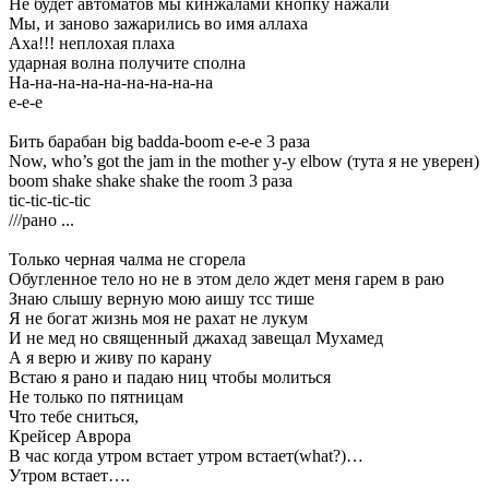
Не будет автоматов мы кинжалами кнопку нажали
Мы, и заново зажарились во имя аллаха
Аха!!! неплохая плаха
ударная волна получите сполна
На-на-на-на-на-на-на-на-на
е-е-е
Бить барабан big badda-boom е-е-е 3 раза
Now, who’s got the jam in the mother y-y elbow (тута я не уверен)
boom shake shake shake the room 3 раза
tic-tic-tic-tic
///рано ...
Только черная чалма не сгорела
Обугленное тело но не в этом дело ждет меня гарем в раю
Знаю слышу верную мою аишу тсс тише
Я не богат жизнь моя не рахат не лукум
И не мед но священный джахад завещал Мухамед
А я верю и живу по карану
Встаю я рано и падаю ниц чтобы молиться
Не только по пятницам
Что тебе сниться,
Крейсер Аврора
В час когда утром встает утром встает(what?)…
Утром встает….