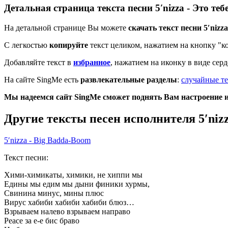
Детальная страница текста песни 5′nizza - Это теб
На детальной странице Вы можете
скачать текст песни 5′nizza
С легкостью
копируйте
текст целиком, нажатием на кнопку "к
Добавляйте текст в
избранное
, нажатием на иконку в виде сер
На сайте SingMe есть
развлекательные разделы
:
случайные те
Мы надеемся сайт SingMe сможет поднять Вам настроение и 
Другие тексты песен исполнителя 5′niz
5′nizza - Big Badda-Boom
Текст песни:
Хими-химикаты, химики, не хиппи мы
Едины мы едим мы дыни финики хурмы,
Свинина минус, мины плюс
Вирус хабиби хабиби хабиби блюз…
Взрываем налево взрываем направо
Реасе за е-е бис браво