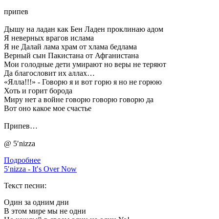
припев
Дышу на ладан как Бен Ладен проклинаю адом
Я неверных врагов ислама
Я не Далай лама храм от хлама бедлама
Верный сын Пакистана от Афганистана
Мои голодные дети умирают но веры не теряют
Да благословит их аллах…
«Ялла!!!» - Говорю я и вот горю я но не горюю
Хоть и горит борода
Миру нет а войне говорю говорю говорю да
Вот оно какое мое счастье
Припев…
@ 5′nizza
Подробнее
5′nizza - It′s Over Now
Текст песни:
Один за одним дни
В этом мире мы не одни