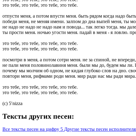
это тебе, это тебе, это тебе, это тебе.
отпусти меня, а потом впусти меня. быть рядом когда надо быть,
победи меня, не меняя имени. залпом до дна выпей меня, ты моя
не надо не надо не надо нам и повода... так легко тогда. мы дале
ты прости меня. ночью угости меня. падай в меня - я ловлю. прос
это тебе, это тебе, это тебе, это тебе.
это тебе, это тебе, это тебе, это тебе.
посмотри в меня, а потом сотри меня. не за спиной, не впереди
не пали меня половинолавиня меня. были мы до, будем мы ли. lo
почему мы молчим об одном, не кидая глубоко слов на дно. сво
повтори меня, рифмами роди меня. мир ради нас мы ради мира. у
это тебе, это тебе, это тебе, это тебе.
это тебе, это тебе, это тебе, это тебе.
(c) 5′nizza
Тексты других песен:
Все тексты песен на цифру 5
Другие тексты песен исполнителя