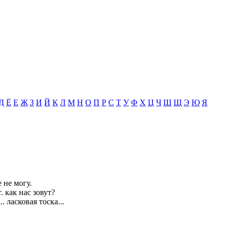
Д
Ё
Е
Ж
З
И
Й
К
Л
М
Н
О
П
Р
С
Т
У
Ф
Х
Ц
Ч
Ш
Щ
Э
Ю
Я
е не могу.
 как нас зовут?
. ласковая тоска...