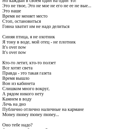
Но каждый в своем один на один Yo!
Это не твое, Это не мое не его не ее не вые...
Это наше
Время не меняет место
Стоп, остановиться
Говна хватит им не надо делиться
Синяя птица, я не охотник
Я тону в воде, мой отец - не плотник
It′s over now
It′s over now
Кто-то летит, кто-то ползет
Все хотят света
Правда - это такая газета
Время вышло
Вон из кабинета
Слишком много вокруг,
А рядом никого нету
Камнем в воду
Лечь на дно
Публично отлично наличные на кармане
Money money money money...
Оно тебе надо?