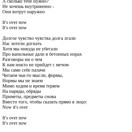
А сколько тебе нужно?
Не хочешь внутривенно -
Они вотрут наружно
It′s over now
It′s over now
Долгое чувство чувства долга лгали
Нас хотели догнать
Хотя мы никуда не убегали
Про ванильные дали в бетонных норах
Разговоры ни о чем
К нам никто не прийдет с мечом
Мы сами себе палачи
Читаем чьи-то мысли, формы,
Нормы мы не знаем
Мимо ходим и время теряем
На наряды, обряды
Приметы, предметы снова
Вместо того, чтобы сказать прямо в лицо:
Now it′s over
It′s over now
It′s over now