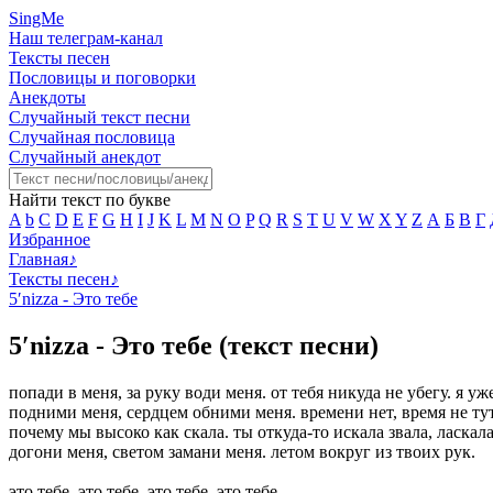
SingMe
Наш телеграм-канал
Тексты песен
Пословицы и поговорки
Анекдоты
Случайный текст песни
Случайная пословица
Случайный анекдот
Найти текст по букве
A
b
C
D
E
F
G
H
I
J
K
L
M
N
O
P
Q
R
S
T
U
V
W
X
Y
Z
А
Б
В
Г
Избранное
Главная
♪
Тексты песен
♪
5′nizza - Это тебе
5′nizza - Это тебе (текст песни)
попади в меня, за руку води меня. от тебя никуда не убегу. я уж
подними меня, сердцем обними меня. времени нет, время не тут.
почему мы высоко как скала. ты откуда-то искала звала, ласкала.
догони меня, светом замани меня. летом вокруг из твоих рук.
это тебе, это тебе, это тебе, это тебе.