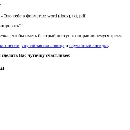
е
 - Это тебе
в форматах: word (docx), txt, pdf.
опировать"
!
дечка
, чтобы иметь быстрый доступ к понравившемуся треку.
кст песни
,
случайная пословица
и
случайный анекдот
.
сделать Вас чуточку счастливее!
za