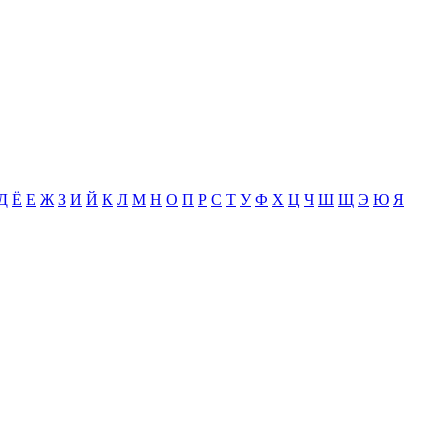
Д
Ё
Е
Ж
З
И
Й
К
Л
М
Н
О
П
Р
С
Т
У
Ф
Х
Ц
Ч
Ш
Щ
Э
Ю
Я