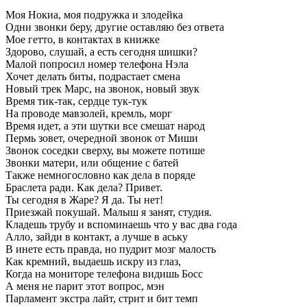
Моя Нокиа, моя подружка и злодейка
Одни звонки беру, другие оставляю без ответа
Мое гетто, в контактах в книжке
Здорово, слушай, а есть сегодня шишки?
Малой попросил номер телефона Нэла
Хочет делать биты, подрастает смена
Новый трек Марс, на звонок, новый звук
Время тик-так, сердце тук-тук
На проводе мавзолей, кремль, морг
Время идет, а эти шутки все смешат народ
Пермь зовет, очередной звонок от Миши
Звонок соседки сверху, вы можете потише
Звонки матери, или общение с батей
Также немногословно как дела в поряде
Браслета ради. Как дела? Привет.
Ты сегодня в Жаре? Я да. Ты нет!
Приезжай покушай. Малыш я занят, студия.
Кладешь трубу и вспоминаешь что у вас два года
Алло, зайди в контакт, а лучше в аську
В инете есть правда, но пудрит мозг малость
Как кремний, выдаешь искру из глаз,
Когда на мониторе телефона видишь Босс
А меня не парит этот вопрос, мэн
Парламент экстра лайт, стрит и бит темп