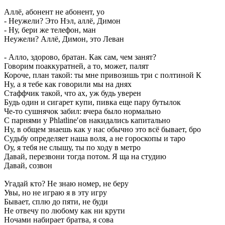
Аллё, абонент не абонент, yo
- Неужели? Это Нэл, аллё, Димон
- Ну, бери же телефон, ман
Неужели? Аллё, Димон, это Леван
- Алло, здорово, братан. Как сам, чем занят?
Говорим поаккуратней, а то, может, палят
Короче, план такой: ты мне привозишь три с полтиной К
Ну, а я тебе как говорили мы на днях
Стаффчик такой, что ах, уж будь уверен
Будь один и сигарет купи, пивка еще пару бутылок
Че-то сушнячок забил: вчера было нормально
С парнями у Phlatline′ов накидались капитально
Ну, в общем знаешь как у нас обычно это всё бывает, бро
Судьбу определяет наша воля, а не гороскопы и таро
Оу, я тебя не слышу, ты по ходу в метро
Давай, перезвони тогда потом. Я ща на студию
Давай, созвон
Угадай кто? Не знаю номер, не беру
Увы, но не играю я в эту игру
Бывает, сплю до пяти, не буди
Не отвечу по любому как ни крути
Ночами набирает братва, я сова