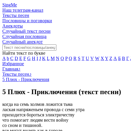
SingMe
Наш телеграм-канал
Тексты песен
Пословицы и поговорки
Анекдоты
Случайный текст песни
Случайная пословица
Случайный анекдот
Найти текст по букве
A
b
C
D
E
F
G
H
I
J
K
L
M
N
O
P
Q
R
S
T
U
V
W
X
Y
Z
А
Б
В
Г
Избранное
Главная
♪
Тексты песен
♪
5 Плюх - Приключения
5 Плюх - Приключения (текст песни)
когда на семь холмов ложится тьма
лаская напряженьем провода с семи утра
приходится бороться эликтричеству
что помогает людям вести войну
со сном и тишиной.
все могут видеть как в городе