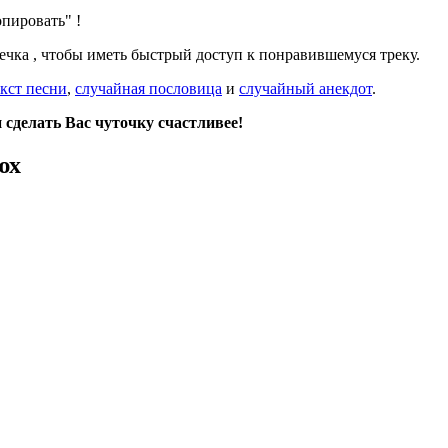
опировать"
!
дечка
, чтобы иметь быстрый доступ к понравившемуся треку.
кст песни
,
случайная пословица
и
случайный анекдот
.
сделать Вас чуточку счастливее!
юх