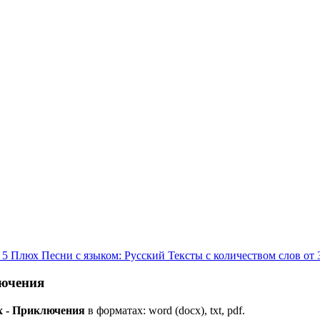
я 5 Плюх
Песни с языком: Русский
Тексты с количеством слов от 
лючения
юх - Приключения
в форматах: word (docx), txt, pdf.