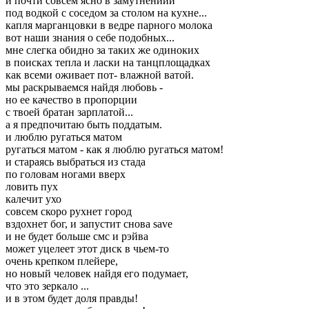
и почти совсем ясно в замутнениии
под водкой с соседом за столом на кухне...
капля марганцовки в ведре парного молока
вот наши знания о себе подобных...
мне слегка обидно за таких же одиноких
в поисках тепла и ласки на танцплощадках
как всеми оживает пот- влажной ватой.
мы раскрываемся найдя любовь -
но ее качество в пропорции
с твоей братан зарплатой...
а я предпочитаю быть поддатым.
и люблю ругаться матом
ругаться матом - как я люблю ругаться матом!
и стараясь выбраться из стада
по головам ногами вверх
ловить пух
калечит ухо
совсем скоро рухнет город
вздохнет бог, и запустит снова save
и не будет больше смс и рэйва
может уцелеет этот диск в чьем-то
очень крепком плейере,
но новый человек найдя его подумает,
что это зеркало ...
и в этом будет доля правды!