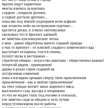
братки ищут наркотики
менты взялись за кортики.
сладкие - открыли ротики,
а гадкие достали дротики...
пока мы под землей подпираем всем асфальт
как атланты небо на петровском портике...
крутятся диски, в пляске светомузыки
скользких тел и броских одеяний
не заметны кукловодческие лески,
а мои - давно обрублены мачето горькой правды
а чьи то крепнут - от илюзий сладкого химического яда
выступает испарина, гнутся спины,
пухнут музы в ресторанах -
стратегия обмана - искусство шантажа - общественно важны!
потрогай рядом - приведения!
держа в руках сорок седьмой ак
отстреливая сомнения
пока я взглядом орошаю сверху твои приключения
приключения - как я люблю приключения!
на этих улицах витает запах жареного мяса,
выхлопного газа, мусора и неприязни
то что не видно глазу под ногами в попыхах,
еле заметно сидя за обедом и чуть лучше
перед телевизором после работы