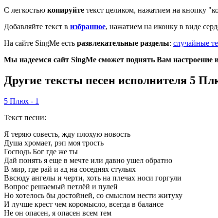
С легкостью
копируйте
текст целиком, нажатием на кнопку "к
Добавляйте текст в
избранное
, нажатием на иконку в виде сер
На сайте SingMe есть
развлекательные разделы
:
случайные те
Мы надеемся сайт SingMe сможет поднять Вам настроение и 
Другие тексты песен исполнителя 5 Пл
5 Плюх - 1
Текст песни:
Я теряю совесть, жду плохую новость
Душа хромает, рэп моя трость
Господь Бог где же ты
Дай понять я еще в мечте или давно ушел обратно
В мир, где рай и ад на соседнях стульях
Ввсюду ангелы и черти, хоть на плечах носи горгули
Вопрос решаемый петлёй и пулей
Но хотелось бы достойней, со смыслом нести житуху
И лучше крест чем коромысло, всегда в балансе
Не он опасен, я опасен всем тем