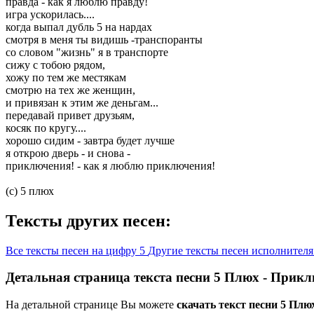
правда - как я люблю правду!
игра ускорилась....
когда выпал дубль 5 на нардах
смотря в меня ты видишь -транспоранты
со словом "жизнь" я в транспорте
сижу с тобою рядом,
хожу по тем же местякам
смотрю на тех же женщин,
и привязан к этим же деньгам...
передавай привет друзьям,
косяк по кругу....
хорошо сидим - завтра будет лучше
я открою дверь - и снова -
приключения! - как я люблю приключения!
(c) 5 плюх
Тексты других песен:
Все тексты песен на цифру 5
Другие тексты песен исполнител
Детальная страница текста песни 5 Плюх - Прик
На детальной странице Вы можете
скачать текст песни 5 Пл