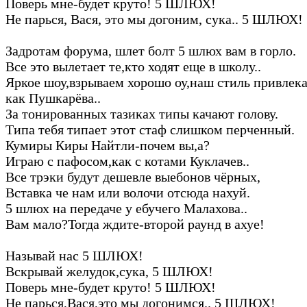
Поверь мне-будет круто! 5 ШЛЮХ!
Не парься, Вася, это мы догоним, сука.. 5 ШЛЮХ!
Задротам форума, шлет болт 5 шлюх вам в горло.
Все это вылетает те,кто ходят еще в школу..
Яркое шоу,взрываем хорошо оу,наш стиль привлек
как Пушкарёва..
За тонированных тазиках типы качают голову.
Типа тебя типает этот стаф слишком перченный.
Кумиры Киры Найтли-почем вы,а?
Играю с пафосом,как с котами Куклачев..
Все трэки будут дешевле выебонов чёрных,
Вставка че нам или волочи отсюда нахуй.
5 шлюх на передаче у ебучего Малахова..
Вам мало?Тогда ждите-второй раунд в ахуе!
Называй нас 5 ШЛЮХ!
Вскрывай желудок,сука, 5 ШЛЮХ!
Поверь мне-будет круто! 5 ШЛЮХ!
Не парься,Вася,это мы догонимся.. 5 ШЛЮХ!