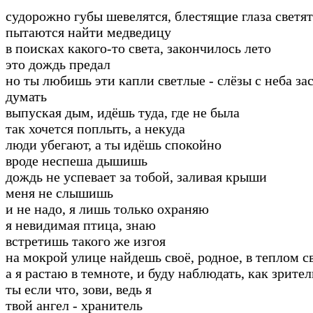
судорожно губы шевелятся, блестящие глаза светят
пытаются найти медведицу
в поисках какого-то света, закончилось лето
это дождь предал
но ты любишь эти капли светлые - слёзы с неба за
думать
выпуская дым, идёшь туда, где не была
так хочется поплыть, а некуда
люди убегают, а ты идёшь спокойно
вроде неспеша дышишь
дождь не успевает за тобой, заливая крыши
меня не слышишь
и не надо, я лишь только охраняю
я невидимая птица, знаю
встретишь такого же изгоя
на мокрой улице найдешь своё, родное, в теплом с
а я растаю в темноте, и буду наблюдать, как зрител
ты если что, зови, ведь я
твой ангел - хранитель