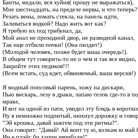
Банты, медали, вся хуйня( прошу не выражаться),
Мне шестнадцать, на пределе нервы, и что теперь?
Резать вены, ломать стекла, на панель идти,
Заливаться водкой? Надо жить вот как?
Я требую их под трибунал, да,
Мой анал не проходной двор, не разводной канал,
Так еще отбили почки! (Она пиздит!)
(Молодой человек, позже будет ваша очередь!).
В общем тут говорить-то не о чем и так все видно,
Закройте этих педиков!!!
(Всем встать, суд идет, обвиняемый, ваша версия!)
Я модный попсовый парень, хожу на дискари,
Пью вискарь, лезу в драки, лапаю телок где-то в 
мраке,
И вот на одной из пати, увидел эту блядь в коротко
Ну я немножко подпитый, нюхнул дорожку и гово
"Эй крошка, давай зажгем под эти ритмы?".
Она говорит: "Давай! Ай вонт ту ю, вэлкам ю май 
Ин е плэйс би хэппи еврибади!".