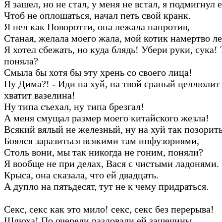
Я зашел, но не стал, у меня не встал, я подмигнул е
Чтоб не оплошаться, начал петь свой кранк.
Я пел как Поворотти, она лежала напротив,
Станая, желала моего жала, мой котик намертво л
Я хотел сбежать, но куда блядь! Убери руки, сука! 
поняла?
Смыла бы хотя бы эту хрень со своего лица!
Ну Дима?! - Иди на хуй, на твой сраный целлюлит
хватит вазелина!
Ну типа съехал, ну типа брезгал!
А меня смущал размер моего китайского жезла!
Всякий вялый не железный, ну на хуй так позорить
Боялся заразиться всякими там инфузориями,
Столь вони, мы так никогда не гоним, поняли?
Я вообще не при делах, Вася с чистыми ладонями.
Крыса, она сказала, что ей двадцать.
А дупло на пятьдесят, тут не к чему придраться.
Секс, секс как это мило! секс, секс без перерыва!
Шлюха! По очереди раздовали ей защечины.