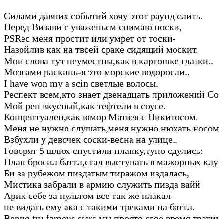
Силами давних событий хочу этот раунд слить.
Перед Визави с уваженьем снимаю носки,
PSRec меня простит или умрет от тоски-
Назойлив как на твоей сраке сидящий москит.
Мои слова тут неуместны,как в картошке глазки..
Мозгами раскинь-я это морские водоросли..
I have won my a scin светлые волосы.
Респект всем,кто знает двенадцать приложений Со
Мой реп вкусный,как тефтели в соусе.
Концептуален,как юмор Матвея с Никитосом.
Меня не нужно слушать,меня нужно нюхать носом
Взбухли у девочек соски-весна на улице..
Говорят 5 шлюх спустили планку,тупо сдулись:
План бросил баттл,стал выступать в мажорных клу
Би за рубежом пиздатым тиражом издалась,
Мистика забрали в армию служить пизда вайй
Арик себе за пультом все так же плакал-
не видать ему ака с такими треками на баттл.
Верно,tru famous stars мы просто свое время тратим