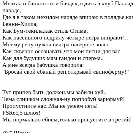
Мечтал о банкнотах и блядях,ходить в клуб Палла
параде,
Где я в таком нехилом наряде впираю в полядье,ка
Бенни-Хилла,
Как Бум-текила,как стиль Стима,
Как пассивного педрилу четыре негра впирают!..
Моему репу нужна виагра наверное знаю..
Как скверно осознавать,что мои песни для вас
Как для будущих мам гандон и сперма..
А мне всегда бабушка говорила:
"Бросай свой ёбаный реп,открывай свиноферму!"
Тут припев быть должен,мы забили хуй..
Тема слишком сложная-ну попробуй зарифмуй!
Пропустиите нас..Мы не умеем петь!
PSRec,5 шлюх!
Мы нормально ебнем,только пропустите в третий!
@ 5 Шлюх