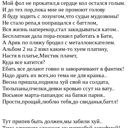
Мой фол не прокатил,в сердце кол остался голым.
И до тех пор,пока мне не промоют голову
Я буду ходить с лозунгом,что судьи мудозвоны!
Не стало репа,я попращался с баттлом,
Вся жизнь наперекор,стал закидываться катом..
Бесплатная дала пора-пошел работать в Бати,
А Арик по пляжу бродил с металлоискателем.
Альбом 2 на 2 взял каким-то хуем платину,
Настя в платье,Мистик плачет,
Куда все катится?
Ебать все делают говно и заворачивают в фантик!
Надо драть их всех,но тема не для кранка..
Весна пришла,подняла хуй свой на солдата,
Тюльпаны,пчелки,девки кровью ссут на вату..
Восьмое марта-папандос на бапки парня..
Прости,прощай,люблю тебя,до свиданья,баттл!
Тут припев быть должен,мы забили хуй..
Тема слишком сложная-ну попробуй зарифмуй!