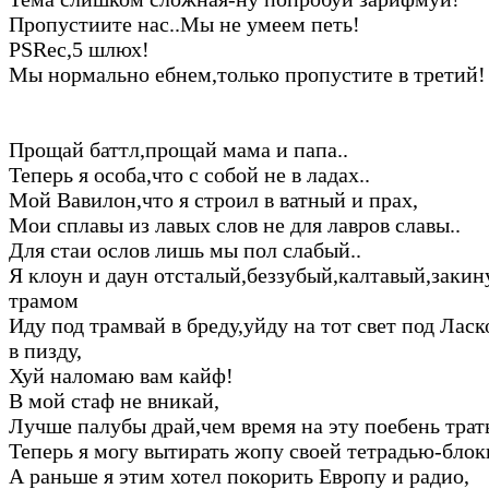
Пропустиите нас..Мы не умеем петь!
PSRec,5 шлюх!
Мы нормально ебнем,только пропустите в третий!
Прощай баттл,прощай мама и папа..
Теперь я особа,что с собой не в ладах..
Мой Вавилон,что я строил в ватный и прах,
Мои сплавы из лавых слов не для лавров славы..
Для стаи ослов лишь мы пол слабый..
Я клоун и даун отсталый,беззубый,калтавый,заки
трамом
Иду под трамвай в бреду,уйду на тот свет под Лас
в пизду,
Хуй наломаю вам кайф!
В мой стаф не вникай,
Лучше палубы драй,чем время на эту поебень трать
Теперь я могу вытирать жопу своей тетрадью-блок
А раньше я этим хотел покорить Европу и радио,