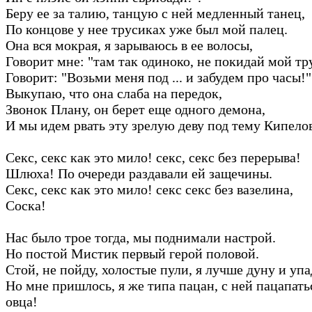
Беру ее за талию, танцую с ней медленный танец,
По концове у нее трусиках уже был мой палец.
Она вся мокрая, я зарываюсь в ее волосы,
Говорит мне: "там так одиноко, не покидай мой тр
Говорит: "Возьми меня под ... и забудем про часы!"
Выкупаю, что она слаба на передок,
Звонок Плану, он берет еще одного демона,
И мы идем рвать эту зрелую деву под тему Кипелов
Секс, секс как это мило! секс, секс без перерыва!
Шлюха! По очереди раздавали ей защечины.
Секс, секс как это мило! секс секс без вазелина,
Соска!
Нас было трое тогда, мы поднимали настрой.
Но постой Мистик первый герой половой.
Стой, не пойду, холостые пули, я лучше дуну и упа
Но мне пришлось, я же типа пацан, с ней пацапать
овца!