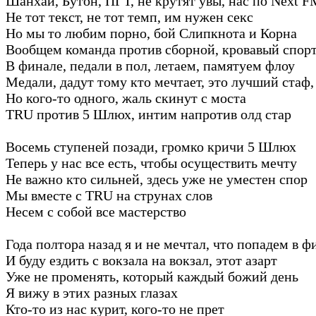
Шанхай, Бутон, ПГТ, не крутят увы, нас по Next F
Не тот текст, не тот темп, им нужен секс
Но мы то любим порно, бой Слипкнота и Корна
Вообщем команда против сборной, кровавый спор
В финале, педали в пол, летаем, памятуем флоу
Медали, дадут тому кто мечтает, это лучший стаф,
Но кого-то одного, жаль скинут с моста
TRU против 5 Шлюх, интим напротив олд стар
Восемь ступеней позади, громко кричи 5 Шлюх
Теперь у нас все есть, чтобы осуществить мечту
Не важно кто сильней, здесь уже не уместен спор
Мы вместе с TRU на струнах слов
Несем с собой все мастерство
Года полтора назад я и не мечтал, что попадем в ф
И буду ездить с вокзала на вокзал, этот азарт
Уже не променять, который каждый божий день
Я вижу в этих разных глазах
Кто-то из нас курит, кого-то не прет