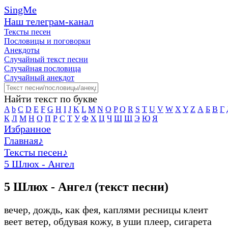
SingMe
Наш телеграм-канал
Тексты песен
Пословицы и поговорки
Анекдоты
Случайный текст песни
Случайная пословица
Случайный анекдот
Найти текст по букве
A
b
C
D
E
F
G
H
I
J
K
L
M
N
O
P
Q
R
S
T
U
V
W
X
Y
Z
А
Б
В
Г
К
Л
М
Н
О
П
Р
С
Т
У
Ф
Х
Ц
Ч
Ш
Щ
Э
Ю
Я
Избранное
Главная
♪
Тексты песен
♪
5 Шлюх - Ангел
5 Шлюх - Ангел (текст песни)
вечер, дождь, как фея, каплями ресницы клеит
веет ветер, обдувая кожу, в уши плеер, сигарета