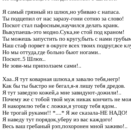
Я самый грязный из шлюх,но убиваю с напаса.
Ты подцепил от нас заразу-гони сотню за слово!
Поскот стал пафосным,научился делать кранк.
Выкупаешь-это модно.Сука,не стой под краном!
Ты можешь запустить по кругу,быть с нами грубым
Наш стаф порвет в округе всех твоих подруг,все кл
Но мы оттуда,где больно бьют ногами..
Поскот..5 Шлюх..
Не зови-мы приползаем сами!..
Хаа..Я тут коварная шлюха,я завалю тебя,негр!
Как бы ты быстро не бегал,я-я лишу тебя дредов.
Я тут заведую кожей,а мне завидуют-дожили!..
Почему же с тобой твой муж никак кончить не мо
Я накормлю тебя с ложки,я угощу тебя ядом..
Не трогай руками!! *....* Я же сказала-НЕ НАДО!
Я наведу тут порядок,уберу из вас каждого!
Весь ваш гребаный рэп,похоронен мной заживо!..