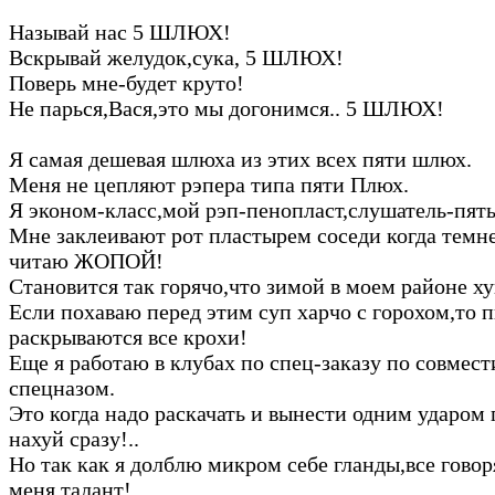
Называй нас 5 ШЛЮХ!
Вскрывай желудок,сука, 5 ШЛЮХ!
Поверь мне-будет круто!
Не парься,Вася,это мы догонимся.. 5 ШЛЮХ!
Я самая дешевая шлюха из этих всех пяти шлюх.
Меня не цепляют рэпера типа пяти Плюх.
Я эконом-класс,мой рэп-пенопласт,слушатель-пяты
Мне заклеивают рот пластырем соседи когда темне
читаю ЖОПОЙ!
Становится так горячо,что зимой в моем районе ху
Если похаваю перед этим суп харчо с горохом,то 
раскрываются все крохи!
Еще я работаю в клубах по спец-заказу по совмест
спецназом.
Это когда надо раскачать и вынести одним ударом 
нахуй сразу!..
Но так как я долблю микром себе гланды,все говор
меня талант!