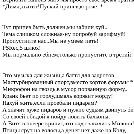
*Дима,хватит!Пускай припев,короче..*
Тут припев быть должен,мы забили хуй..
Тема слишком сложная-ну попробуй зарифмуй!
Пропустиите нас..Мы не умеем петь!
PSRec,5 шлюх!
Мы нормально ебнем,только пропустите в третий!
Это музыка для жизни,а баттл для задротов-
Мастурбированный спорт,вместо кортов форумы 
Микрофон на гвоздь,в мусор порванную форму..
Кранк бьет по горлу,шмаль корявит морду!
Нахуй жить,если проебали пидарам?
А значит хуже пидаров и нужно судьям двинуть би
Со своей обидой я пойду ловить балконы,
А Витя в плеере кричит,что надо завалить Милона
Птицы срут на волосы,а денег нет даже на Колу,