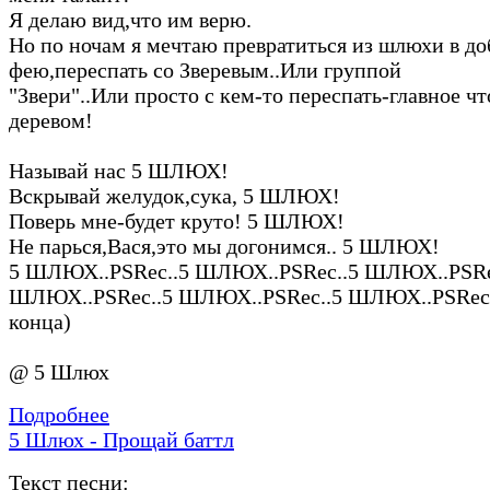
Я делаю вид,что им верю.
Но по ночам я мечтаю превратиться из шлюхи в д
фею,переспать со Зверевым..Или группой
"Звери"..Или просто с кем-то переспать-главное чт
деревом!
Называй нас 5 ШЛЮХ!
Вскрывай желудок,сука, 5 ШЛЮХ!
Поверь мне-будет круто! 5 ШЛЮХ!
Не парься,Вася,это мы догонимся.. 5 ШЛЮХ!
5 ШЛЮХ..PSRec..5 ШЛЮХ..PSRec..5 ШЛЮХ..PSRe
ШЛЮХ..PSRec..5 ШЛЮХ..PSRec..5 ШЛЮХ..PSRec..
конца)
@ 5 Шлюх
Подробнее
5 Шлюх - Прощай баттл
Текст песни: