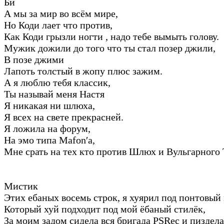
Би
А мы за мир во всём мире,
Но Коди лает что против,
Как Коди грызли ногти , надо тебе вымыть голову.
Мужик дожили до того что ты стал позер джили,
В позе джими
Лапоть толстый в жопу плюс зажим.
А я люблю тебя классик,
Ты называй меня Настя
Я никакая ни шлюха,
Я всех на свете прекрасней.
Я ложила на форум,
На эмо типа Mafon′а,
Мне срать на тех кто против Шлюх и Вульгарного 
Мистик
Этих ебаных восемь строк, я хуярил под понтовый
Который хуй подходит под мой ёбаный стилёк,
За моим задом сидела вся бригада PSRec и пиздел