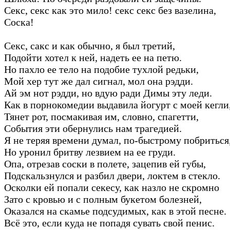
Секс, секс как это мило! секс секс без вазелина,
Соска!
Секс, сакс и как обычно, я был третий,
Подойти хотел к ней, надеть ее на петю.
Но пахло ее тело на подобие тухлой редьки,
Мой хер тут же дал сигнал, мол она рэдди.
Ай эм нот рэдди, но вдую ради Димы эту леди.
Как в порнокомедии выдавила йогурт с моей кегли
Тянет рот, посмакивая им, словно, спагетти,
События эти обернулись нам трагедией.
Я не теряя времени думал, по-быстрому побриться
Но уронил бритву лезвием на ее груди.
Опа, отрезав соски в полете, зацепив ей губы,
Подскальзнулся и разбил двери, локтем в стекло.
Осколки ей попали секесу, как назло не скромно
Зато с кровью и с полным букетом болезней,
Оказался на скамье подсудимых, как в этой песне.
Всё это, если куда не попадя сувать свой пенис.