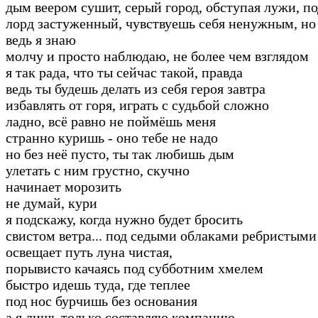
дым веером сушит, серый город, обступая лужи, по
лорд застуженный, чувствуешь себя ненужным, но
ведь я знаю
молчу и просто наблюдаю, не более чем взглядом
я так рада, что ты сейчас такой, правда
ведь ты будешь делать из себя героя завтра
избавлять от горя, играть с судьбой сложно
ладно, всё равно не поймёшь меня
странно куришь - оно тебе не надо
но без неё пусто, ты так любишь дым
улетать с ним грустно, скучно
начинает морозить
не думай, кури
я подскажу, когда нужно будет бросить
свистом ветра... под седыми облаками ребристыми
освещает путь луна чистая,
порывисто качаясь под субботним хмелем
быстро идешь туда, где теплее
под нос бурчишь без основания
а я лишь только составляю компанию