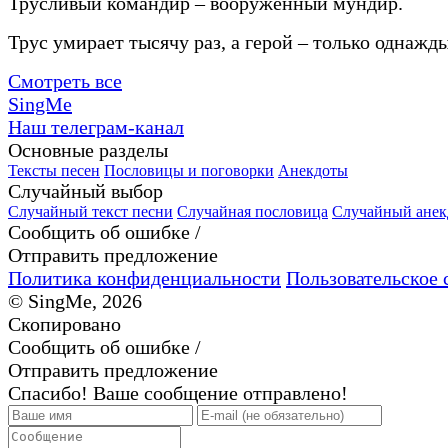
Трусливый командир – вооруженный мундир.
Трус умирает тысячу раз, а герой – только однажды
Смотреть все
SingMe
Наш телеграм-канал
Основные разделы
Тексты песен
Пословицы и поговорки
Анекдоты
Случайный выбор
Случайный текст песни
Случайная пословица
Случайный анек
Сообщить об ошибке /
Отправить предложение
Политика конфиденциальности
Пользовательское 
© SingMe, 2026
Скопировано
Сообщить об ошибке /
Отправить предложение
Спасибо! Ваше сообщение отправлено!