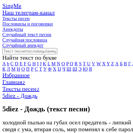
SingMe
Наш телеграм-канал
Тексты песен
Пословицы и поговорки
Анекдоты
Случайный текст песни
Случайная пословица
Случайный анекдот
Найти текст по букве
A
b
C
D
E
F
G
H
I
J
K
L
M
N
O
P
Q
R
S
T
U
V
W
X
Y
Z
А
Б
В
Г
К
Л
М
Н
О
П
Р
С
Т
У
Ф
Х
Ц
Ч
Ш
Щ
Э
Ю
Я
Избранное
Главная
♪
Тексты песен
♪
5diez - Дождь
5diez - Дождь (текст песни)
холодной пылью на губах осел предатель - липкий
сводя с ума, втирая соль, мир поменял к себе паро