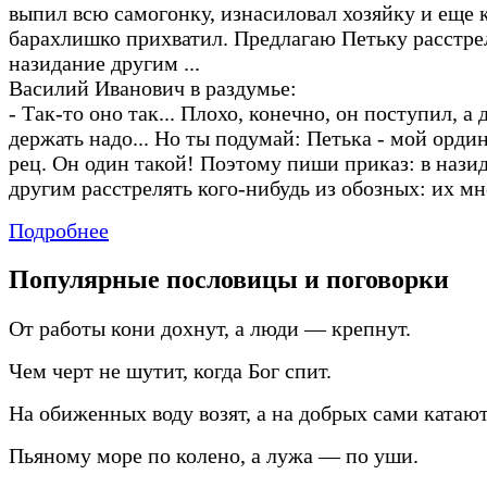
выпил всю самогонку, изнасиловал хозяйку и еще 
барахлишко прихватил. Предлагаю Петьку расстре
назидание другим ...
Василий Иванович в раздумье:
-
Так
-
то оно так... Плохо, конечно, он поступил, а
держать надо... Но ты подумай: Петька
-
мой орди
рец. Он один такой! Поэтому пиши приказ: в нази
другим расстрелять кого
-
нибудь из обозных: их мно
Подробнее
Популярные пословицы и поговорки
От работы кони дохнут, а люди — крепнут.
Чем черт не шутит, когда Бог спит.
На обиженных воду возят, а на добрых сами катают
Пьяному море по колено, а лужа — по уши.