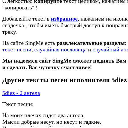
С легкостью
копируйте
текст целиком, нажатием 
"копировать"
!
Добавляйте текст в
избранное
, нажатием на иконк
сердечка
, чтобы иметь быстрый доступ к понрав
треку.
На сайте SingMe есть
развлекательные разделы
:
текст песни
,
случайная пословица
и
случайный ан
Мы надеемся сайт SingMe сможет поднять Вам
и сделать Вас чуточку счастливее!
Другие тексты песен исполнителя 5diez
5diez - 2 ангела
Текст песни:
На моих плечах сидят два ангела.
Мысли добрые несут, но несут и гадкие.