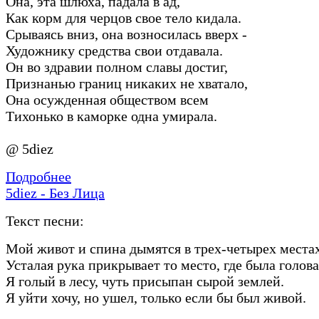
Она, эта шлюха, падала в ад,
Как корм для черцов свое тело кидала.
Срываясь вниз, она возносилась вверх -
Художнику средства свои отдавала.
Он во здравии полном славы достиг,
Признанью границ никаких не хватало,
Она осужденная обществом всем
Тихонько в каморке одна умирала.
@ 5diez
Подробнее
5diez - Без Лица
Текст песни:
Мой живот и спина дымятся в трех-четырех местах
Усталая рука прикрывает то место, где была голова
Я голый в лесу, чуть присыпан сырой землей.
Я уйти хочу, но ушел, только если бы был живой.