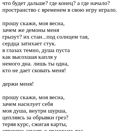
что будет дальше? где конец? а где начало?
пространство с временем в свою игру играло.
прошу скажи, моя весна,
зачем же демоны меня
грызут? их стаи...под солнцем тая,
сердца затихает стук.
в глазах темно, душа пуста
как высохшая капля у
немого дна. лишь ты одна,
кто не дает сковать меня!
держи меня!
прошу скажи, моя весна,
зачем насилует себя
моя душа, внутри шурша,
цепляясь за обрывки грез?
теряя курс, сжигая карты,
стремясь упасть к границам дна.