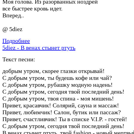
Моя голова. Из разорванных ноздрей
все быстрее кровь идет.
Вперед..
@ 5diez
Подробнее
5diez - В венах стынет ртуть
Текст песни:
добрым утром, скорее глазки открывай!
С добрым утром, ты будешь кофе или чай?
С добрым утром, рубашку модную надень!
С добрым утром, сегодня твой последний день!
С добрым утром, твоя спина - моя мишень!
Привет, красавчик! Солярий, сауна и массаж!
Привет, любимчик! Салон, бутик или пассаж?
Привет, счастливчик! Ты в списке V.I.P. - гостей!
С добрым утром, сегодня твой последний день!
В венах стынет ртуть, твой fashion - новый мертвы