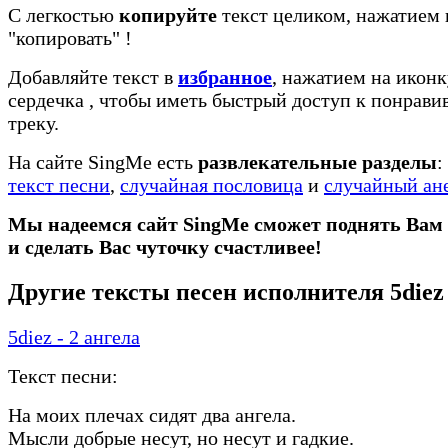
С легкостью
копируйте
текст целиком, нажатием 
"копировать"
!
Добавляйте текст в
избранное
, нажатием на иконк
сердечка
, чтобы иметь быстрый доступ к понрав
треку.
На сайте SingMe есть
развлекательные разделы
:
текст песни
,
случайная пословица
и
случайный ан
Мы надеемся сайт SingMe сможет поднять Вам
и сделать Вас чуточку счастливее!
Другие тексты песен исполнителя 5diez
5diez - 2 ангела
Текст песни:
На моих плечах сидят два ангела.
Мысли добрые несут, но несут и гадкие.