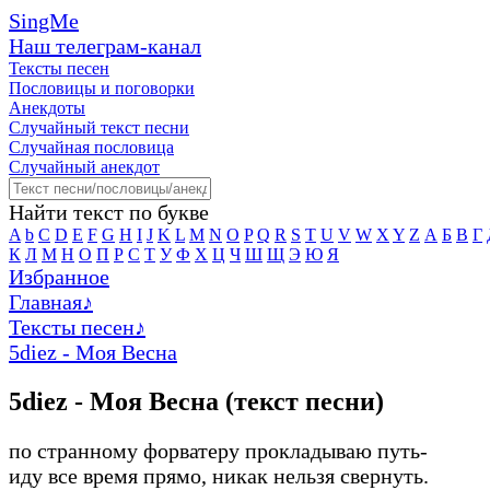
SingMe
Наш телеграм-канал
Тексты песен
Пословицы и поговорки
Анекдоты
Случайный текст песни
Случайная пословица
Случайный анекдот
Найти текст по букве
A
b
C
D
E
F
G
H
I
J
K
L
M
N
O
P
Q
R
S
T
U
V
W
X
Y
Z
А
Б
В
Г
К
Л
М
Н
О
П
Р
С
Т
У
Ф
Х
Ц
Ч
Ш
Щ
Э
Ю
Я
Избранное
Главная
♪
Тексты песен
♪
5diez - Моя Весна
5diez - Моя Весна (текст песни)
по странному форватеру прокладываю путь-
иду все время прямо, никак нельзя свернуть.