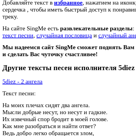
Добавляйте текст в
избранное
, нажатием на иконк
сердечка
, чтобы иметь быстрый доступ к понрав
треку.
На сайте SingMe есть
развлекательные разделы
:
текст песни
,
случайная пословица
и
случайный ан
Мы надеемся сайт SingMe сможет поднять Вам
и сделать Вас чуточку счастливее!
Другие тексты песен исполнителя 5diez
5diez - 2 ангела
Текст песни:
На моих плечах сидят два ангела.
Мысли добрые несут, но несут и гадкие.
Их извечный спор бродит в моей голове.
Как мне разобраться и найти ответ?
Ведь добро легко обращается злом,