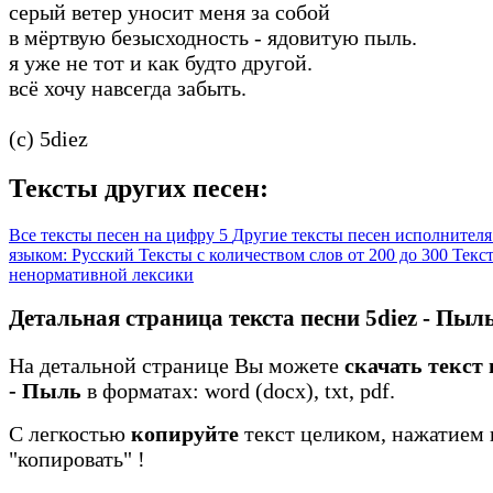
серый ветер уносит меня за собой
в мёртвую безысходность - ядовитую пыль.
я уже не тот и как будто другой.
всё хочу навсегда забыть.
(c) 5diez
Тексты других песен:
Все тексты песен на цифру 5
Другие тексты песен исполнителя
языком: Русский
Тексты с количеством слов от 200 до 300
Текст
ненормативной лексики
Детальная страница текста песни 5diez - Пыл
На детальной странице Вы можете
скачать текст 
- Пыль
в форматах: word (docx), txt, pdf.
С легкостью
копируйте
текст целиком, нажатием 
"копировать"
!