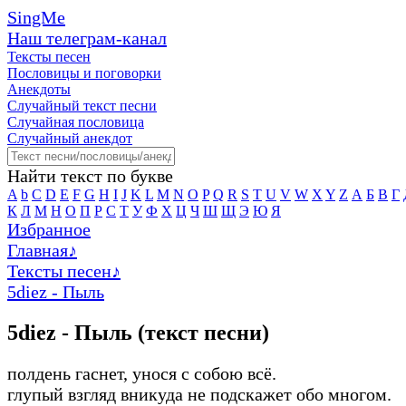
SingMe
Наш телеграм-канал
Тексты песен
Пословицы и поговорки
Анекдоты
Случайный текст песни
Случайная пословица
Случайный анекдот
Найти текст по букве
A
b
C
D
E
F
G
H
I
J
K
L
M
N
O
P
Q
R
S
T
U
V
W
X
Y
Z
А
Б
В
Г
К
Л
М
Н
О
П
Р
С
Т
У
Ф
Х
Ц
Ч
Ш
Щ
Э
Ю
Я
Избранное
Главная
♪
Тексты песен
♪
5diez - Пыль
5diez - Пыль (текст песни)
полдень гаснет, унося с собою всё.
глупый взгляд вникуда не подскажет обо многом.