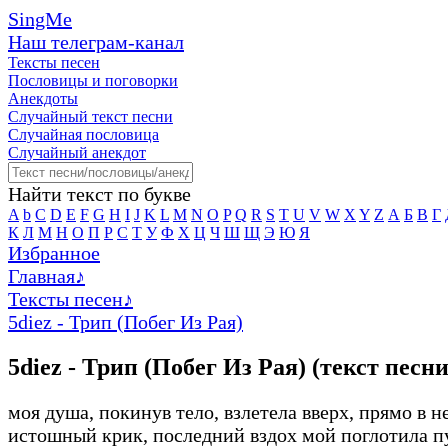
SingMe
Наш телеграм-канал
Тексты песен
Пословицы и поговорки
Анекдоты
Случайный текст песни
Случайная пословица
Случайный анекдот
Найти текст по букве
A
b
C
D
E
F
G
H
I
J
K
L
M
N
O
P
Q
R
S
T
U
V
W
X
Y
Z
А
Б
В
Г
К
Л
М
Н
О
П
Р
С
Т
У
Ф
Х
Ц
Ч
Ш
Щ
Э
Ю
Я
Избранное
Главная
♪
Тексты песен
♪
5diez - Трип (Побег Из Рая)
5diez - Трип (Побег Из Рая) (текст песни
моя душа, покинув тело, взлетела вверх, прямо в н
истошный крик, последний вздох мой поглотила п