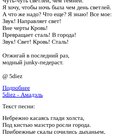
Чуть-чуть светлей, чем темней.
Я хочу, чтобы ночь была чем день светлей.
А что же надо? Что еще? Я знаю! Все мое:
Звук! Направляет свет!
Вне черты Кровь!
Превращает сталь! В города!
Звук! Свет! Кровь! Сталь!
Отжигай в последний раз,
модный junky-педераст.
@ 5diez
Подробнее
5diez - Амадэль
Текст песни:
Небрежно касаясь глади холста,
Под кистью маэстро росли города.
Прибрежные скалы сочились дыханьем,