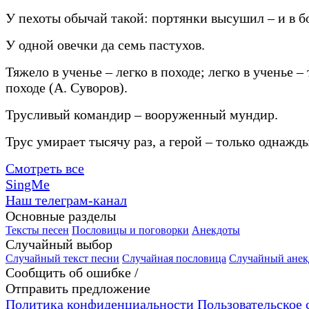
У пехоты обычай такой: портянки высушил – и в б
У одной овечки да семь пастухов.
Тяжело в ученье – легко в походе; легко в ученье –
походе (А. Суворов).
Трусливый командир – вооруженный мундир.
Трус умирает тысячу раз, а герой – только однажды
Смотреть все
SingMe
Наш телеграм-канал
Основные разделы
Тексты песен
Пословицы и поговорки
Анекдоты
Случайный выбор
Случайный текст песни
Случайная пословица
Случайный анек
Сообщить об ошибке /
Отправить предложение
Политика конфиденциальности
Пользовательское 