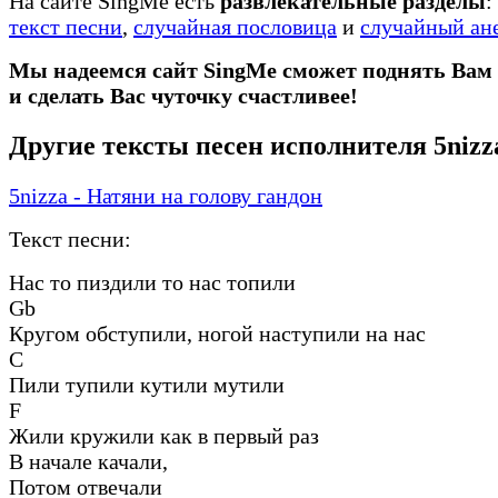
На сайте SingMe есть
развлекательные разделы
:
текст песни
,
случайная пословица
и
случайный ан
Мы надеемся сайт SingMe сможет поднять Вам
и сделать Вас чуточку счастливее!
Другие тексты песен исполнителя 5nizz
5nizza - Натяни на голову гандон
Текст песни:
Нас то пиздили то нас топили
Gb
Кругом обступили, ногой наступили на нас
C
Пили тупили кутили мутили
F
Жили кружили как в первый раз
В начале качали,
Потом отвечали