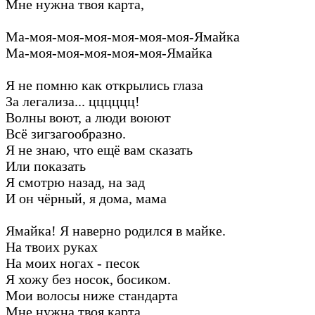
Мне нужна твоя карта,
Ма-моя-моя-моя-моя-моя-моя-Ямайка
Ма-моя-моя-моя-моя-моя-Ямайка
Я не помню как открылись глаза
За легализа... цццццц!
Волны воют, а люди воюют
Всё зигзагообразно.
Я не знаю, что ещё вам сказать
Или показать
Я смотрю назад, на зад
И он чёрный, я дома, мама
Ямайка! Я наверно родился в майке.
На твоих руках
На моих ногах - песок
Я хожу без носок, босиком.
Мои волосы ниже стандарта
Мне нужна твоя карта,