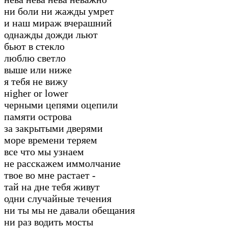
ни боли ни жажды умрет
и наш мираж вчерашний
однажды дожди льют
бьют в стекло
люблю светло
выше или ниже
я тебя не вижу
нigher or lower
черными цепями оцепили
памяти острова
за закрытыми дверями
море времени теряем
все что мы узнаем
не расскажем иммолчание
твое во мне растает -
тай на дне тебя живут
одни случайные течения
ни ты мы не давали обещания
ни раз водить мосты