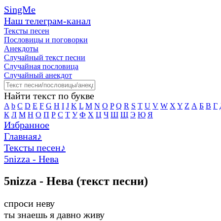
SingMe
Наш телеграм-канал
Тексты песен
Пословицы и поговорки
Анекдоты
Случайный текст песни
Случайная пословица
Случайный анекдот
Найти текст по букве
A
b
C
D
E
F
G
H
I
J
K
L
M
N
O
P
Q
R
S
T
U
V
W
X
Y
Z
А
Б
В
Г
К
Л
М
Н
О
П
Р
С
Т
У
Ф
Х
Ц
Ч
Ш
Щ
Э
Ю
Я
Избранное
Главная
♪
Тексты песен
♪
5nizza - Нева
5nizza - Нева (текст песни)
спроси неву
ты знаешь я давно живу