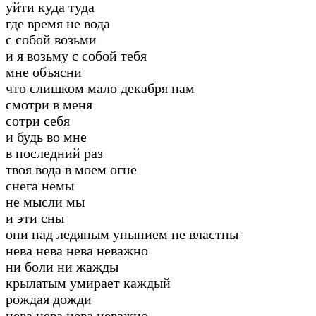
уйти куда туда
где время не вода
с собой возьми
и я возьму с собой тебя
мне объясни
что слишком мало декабря нам
смотри в меня
сотри себя
и будь во мне
в последний раз
твоя вода в моем огне
снега немы
не мысли мы
и эти сны
они над ледяным унынием не властны
нева нева нева неважно
ни боли ни жажды
крылатым умирает каждый
рождая дожди
нева нева нева неважно