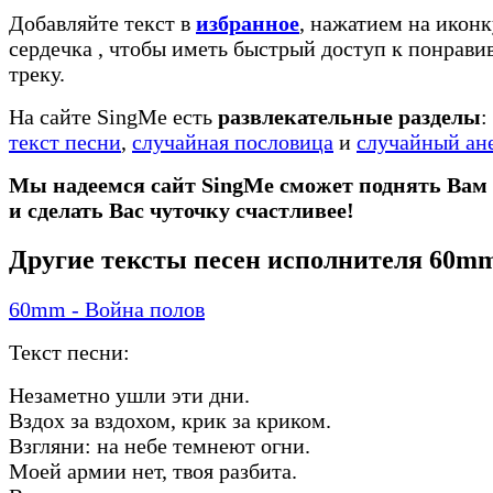
Добавляйте текст в
избранное
, нажатием на иконк
сердечка
, чтобы иметь быстрый доступ к понрав
треку.
На сайте SingMe есть
развлекательные разделы
:
текст песни
,
случайная пословица
и
случайный ан
Мы надеемся сайт SingMe сможет поднять Вам
и сделать Вас чуточку счастливее!
Другие тексты песен исполнителя 60m
60mm - Война полов
Текст песни:
Незаметно ушли эти дни.
Вздох за вздохом, крик за криком.
Взгляни: на небе темнеют огни.
Моей армии нет, твоя разбита.