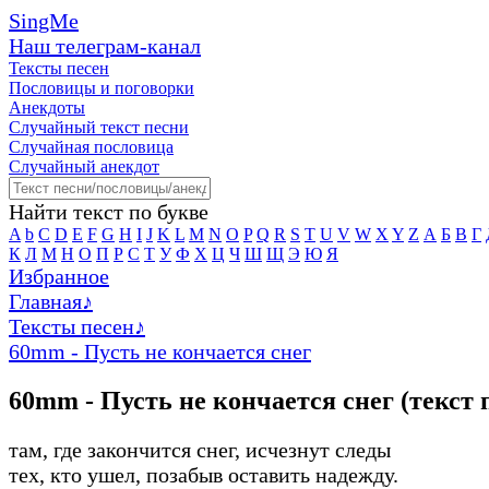
SingMe
Наш телеграм-канал
Тексты песен
Пословицы и поговорки
Анекдоты
Случайный текст песни
Случайная пословица
Случайный анекдот
Найти текст по букве
A
b
C
D
E
F
G
H
I
J
K
L
M
N
O
P
Q
R
S
T
U
V
W
X
Y
Z
А
Б
В
Г
К
Л
М
Н
О
П
Р
С
Т
У
Ф
Х
Ц
Ч
Ш
Щ
Э
Ю
Я
Избранное
Главная
♪
Тексты песен
♪
60mm - Пусть не кончается снег
60mm - Пусть не кончается снег (текст 
там, где закончится снег, исчезнут следы
тех, кто ушел, позабыв оставить надежду.