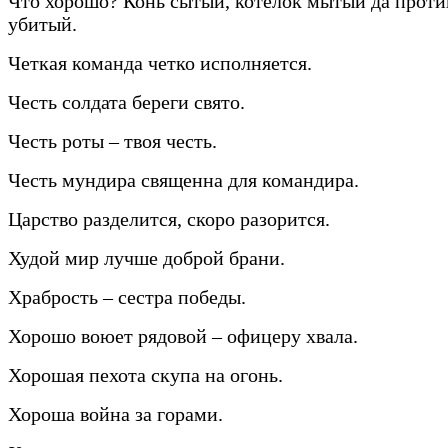
Что хорошо? Конь сытый, котелок мытый да прот
убитый.
Четкая команда четко исполняется.
Честь солдата береги свято.
Честь роты – твоя честь.
Честь мундира священна для командира.
Царство разделится, скоро разорится.
Худой мир лучше доброй брани.
Храбрость – сестра победы.
Хорошо воюет рядовой – офицеру хвала.
Хорошая пехота скупа на огонь.
Хороша война за горами.