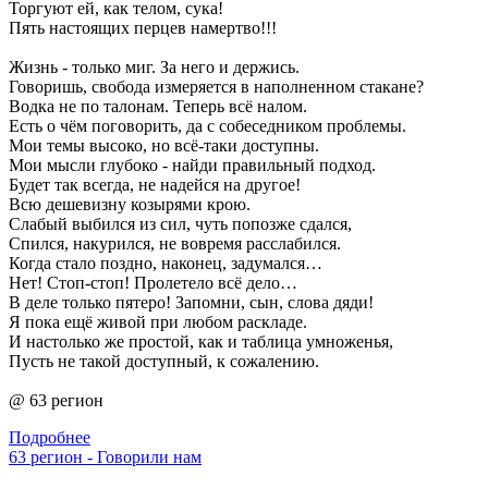
Торгуют ей, как телом, сука!
Пять настоящих перцев намертво!!!
Жизнь - только миг. За него и держись.
Говоришь, свобода измеряется в наполненном стакане?
Водка не по талонам. Теперь всё налом.
Есть о чём поговорить, да с собеседником проблемы.
Мои темы высоко, но всё-таки доступны.
Мои мысли глубоко - найди правильный подход.
Будет так всегда, не надейся на другое!
Всю дешевизну козырями крою.
Слабый выбился из сил, чуть попозже сдался,
Спился, накурился, не вовремя расслабился.
Когда стало поздно, наконец, задумался…
Нет! Стоп-стоп! Пролетело всё дело…
В деле только пятеро! Запомни, сын, слова дяди!
Я пока ещё живой при любом раскладе.
И настолько же простой, как и таблица умноженья,
Пусть не такой доступный, к сожалению.
@ 63 регион
Подробнее
63 регион - Говорили нам