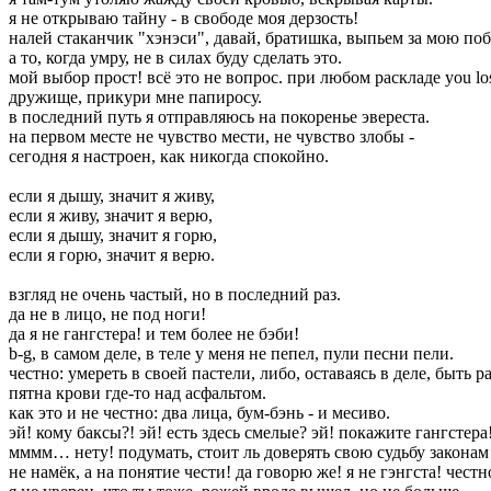
я не открываю тайну - в свободе моя дерзость!
налей стаканчик "хэнэси", давай, братишка, выпьем за мою поб
а то, когда умру, не в силах буду сделать это.
мой выбор прост! всё это не вопрос. при любом раскладе you lo
дружище, прикури мне папиросу.
в последний путь я отправляюсь на покоренье эвереста.
на первом месте не чувство мести, не чувство злобы -
сегодня я настроен, как никогда спокойно.
если я дышу, значит я живу,
если я живу, значит я верю,
если я дышу, значит я горю,
если я горю, значит я верю.
взгляд не очень частый, но в последний раз.
да не в лицо, не под ноги!
да я не гангстера! и тем более не бэби!
b-g, в самом деле, в теле у меня не пепел, пули песни пели.
честно: умереть в своей пастели, либо, оставаясь в деле, быть 
пятна крови где-то над асфальтом.
как это и не честно: два лица, бум-бэнь - и месиво.
эй! кому баксы?! эй! есть здесь смелые? эй! покажите гангстера
мммм… нету! подумать, стоит ль доверять свою судьбу законам
не намёк, а на понятие чести! да говорю же! я не гэнгста! честн