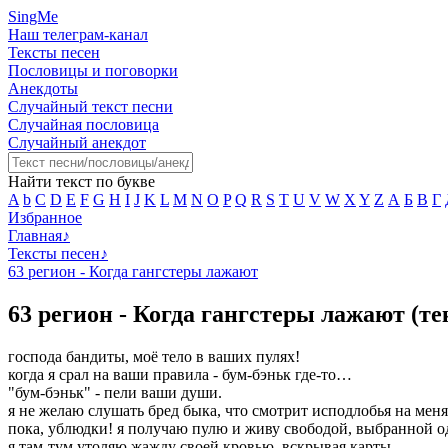
SingMe
Наш телеграм-канал
Тексты песен
Пословицы и поговорки
Анекдоты
Случайный текст песни
Случайная пословица
Случайный анекдот
Найти текст по букве
A
b
C
D
E
F
G
H
I
J
K
L
M
N
O
P
Q
R
S
T
U
V
W
X
Y
Z
А
Б
В
Г
Избранное
Главная
♪
Тексты песен
♪
63 регион - Когда гангстеры лажают
63 регион - Когда гангстеры лажают (те
господа бандиты, моё тело в ваших пулях!
когда я срал на ваши правила - бум-бэньк где-то…
"бум-бэньк" - пели ваши души.
я не желаю слушать бред быка, что смотрит исподлобья на меня
пока, ублюдки! я получаю пулю и живу свободой, выбранной 
я там-тум утоляю жажду своей кровью, вскрывая карты.