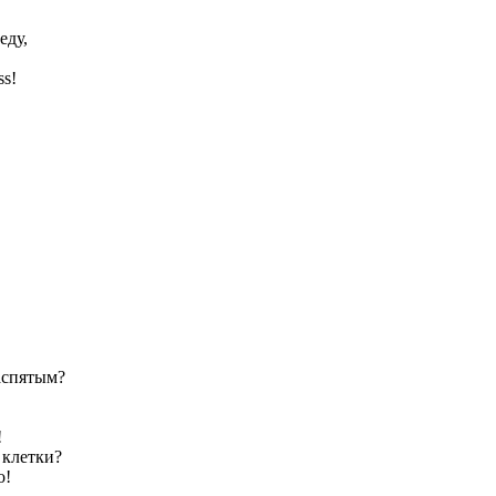
еду,
ss!
распятым?
!
 клетки?
о!