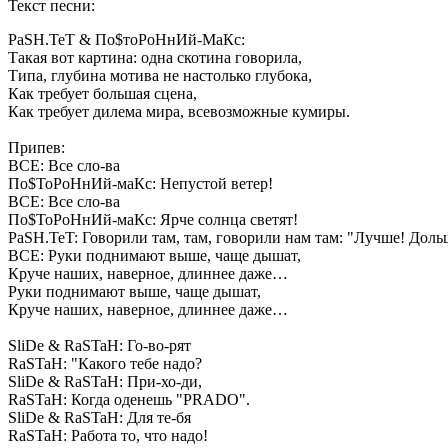
Текст песни:
PaSH.TeT & По$тоРоНнИй-МаКс:
Такая вот картина: одна скотина говорила,
Типа, глубина мотива не настолько глубока,
Как требует большая сцена,
Как требует дилема мира, всевозможные кумиры.
Припев:
ВСЕ: Все сло-ва
По$ТоРоНнИй-маКс: Непустой ветер!
ВСЕ: Все сло-ва
По$ТоРоНнИй-маКс: Ярче солнца светят!
PaSH.TeT: Говорили там, там, говорили нам там: "Лучше! Доль
ВСЕ: Руки поднимают выше, чаще дышат,
Круче наших, наверное, длиннее даже…
Руки поднимают выше, чаще дышат,
Круче наших, наверное, длиннее даже…
SliDe & RaSTaH: Го-во-рят
RaSTaH: "Какого тебе надо?
SliDe & RaSTaH: При-хо-ди,
RaSTaH: Когда оденешь "PRADO".
SliDe & RaSTaH: Для те-бя
RaSTaH: Работа то, что надо!