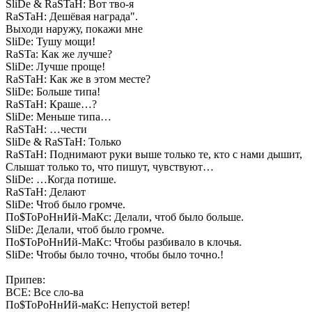
SliDe & RaSTaH: Вот тво-я
RaSTaH: Дешёвая награда".
Выходи наружу, покажи мне
SliDe: Тушу мощи!
RaSTa: Как же лучше?
SliDe: Лучше проще!
RaSTaH: Как же в этом месте?
SliDe: Больше типа!
RaSTaH: Краше…?
SliDe: Меньше типа…
RaSTaH: …чести
SliDe & RaSTaH: Только
RaSTaH: Поднимают руки выше только те, кто с нами дышит,
Слышат только то, что пишут, чувствуют…
SliDe: …Когда потише.
RaSTaH: Делают
SliDe: Чтоб было громче.
По$ТоРоНнИй-МаКс: Делали, чтоб было больше.
SliDe: Делали, чтоб было громче.
По$ТоРоНнИй-МаКс: Чтобы разбивало в клочья.
SliDe: Чтобы было точно, чтобы было точно.!
Припев:
ВСЕ: Все сло-ва
По$ТоРоНнИй-маКс: Непустой ветер!