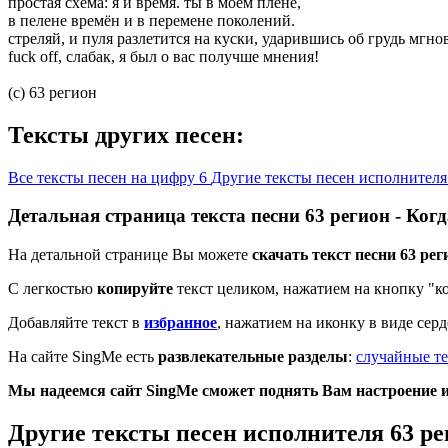
простая схема: я и время. ты в моём плене,
в пелене времён и в перемене поколений.
стреляй, и пуля разлетится на куски, ударившись об грудь мгно
fuck off, слабак, я был о вас получше мнения!
(c) 63 регион
Тексты других песен:
Все тексты песен на цифру 6
Другие тексты песен исполнителя
Детальная страница текста песни 63 регион - Ко
На детальной странице Вы можете
скачать текст песни 63 ре
С легкостью
копируйте
текст целиком, нажатием на кнопку "к
Добавляйте текст в
избранное
, нажатием на иконку в виде сер
На сайте SingMe есть
развлекательные разделы
:
случайные те
Мы надеемся сайт SingMe сможет поднять Вам настроение и 
Другие тексты песен исполнителя 63 ре