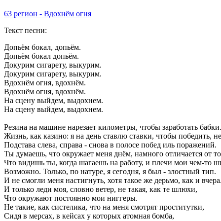
63 регион - Вдохнём огня
Текст песни:
Допьём бокал, допьём.
Допьём бокал допьём.
Докурим сигарету, выкурим.
Докурим сигарету, выкурим.
Вдохнём огня, вдохнём.
Вдохнём огня, вдохнём.
На сцену выйдем, выдохнем.
На сцену выйдем, выдохнем.
Резина на машине нарезает километры, чтобы заработать бабки
Жизнь, как казино: я на день ставлю ставки, чтобы победить, н
Подстава слева, справа - снова в полосе побед иль поражений.
Ты думаешь, что окружает меня днём, намного отличается от то
Что видишь ты, когда шагаешь на работу, и плечи мои чем-то 
Возможно. Только, по натуре, я сегодня, я был - злостный тип.
И не смогли меня настигнуть, хотя такое же дерьмо, как и вчера
И только леди моя, словно ветер, не такая, как те шлюхи,
Что окружают постоянно мои ниггеры.
Не такие, как систелика, что на меня смотрят проститутки,
Сидя в мерсах, в кейсах у которых атомная бомба,