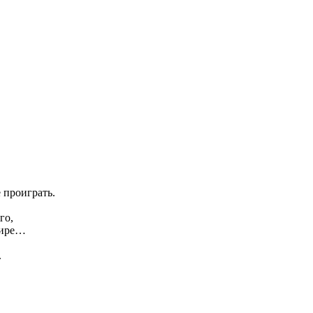
.
е проиграть.
го,
шире…
.