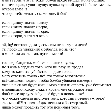
я не уверен, что ты тоже. рожей вроде вышел, но не больше.
гложет горло, сушит душу: пушка лучший друг?! эй, не смеши
открой глаза!!!
что для тебя желать, скажи мне, бэби?
если я дышу, значит я живу,
если я живу, значит я верю,
если я дышу, значит я горю,
если я горю, значит я верю.
эй, bg! все твои дела здесь - там не сочтут за дело!
ты просишь уважения к себе? да, но за что?
в моих глазах ты чмо, пустое место!
господа бандиты, моё тело в ваших пулях,
но я жив в сердцах того, кого ни разу не предал.
кому-то кажется, убийство - в деле точка.
могу ответить точно - всё это только многоточие!
всё слишком поздно, чтобы бомбы убивали насмерть.
уже не в силах будет жизнь мою с земли стереть. уже бессмерте
я поднимаю голову, лежа в крови. мне опускают веки.
don′t close my eyes, baby! всё будет в новом веке!
что может сделать пистолет тому, который потерял уж тело?
ты смелый?! запомни! для металла я бессмертный.
лишь может победить тот, кто понимает тему.