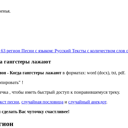
венья.
 63 регион
Песни с языком: Русский
Тексты с количеством слов 
гда гангстеры лажают
гион - Когда гангстеры лажают
в форматах: word (docx), txt, pdf.
опировать"
!
дечка
, чтобы иметь быстрый доступ к понравившемуся треку.
кст песни
,
случайная пословица
и
случайный анекдот
.
сделать Вас чуточку счастливее!
гион