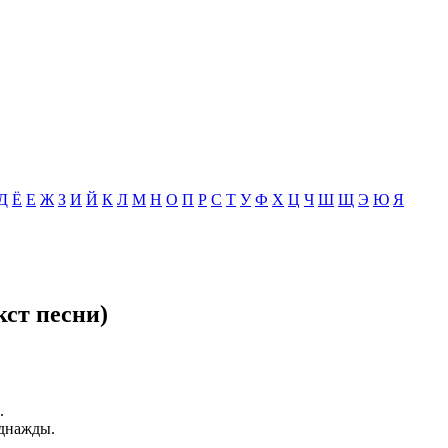
Д
Ё
Е
Ж
З
И
Й
К
Л
М
Н
О
П
Р
С
Т
У
Ф
Х
Ц
Ч
Ш
Щ
Э
Ю
Я
кст песни)
.
однажды.