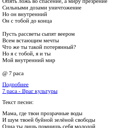
Опять ложь во спасение, а миру презрение
Сильными дозами уничтожение
Но он внутренний
Он с тобой до конца
Пусть рассветы сыпят веером
Всем встающим мечты
Что же ты такой потерянный?
Но я с тобой, я и ты
Мой внутренний мир
@ 7 раса
Подробнее
7 раса - Враг культуры
Текст песни:
Мама, где твои прозрачные воды
И шум твоей буйной зелёной свободы
Одна ты лишь помнишь себя молодой