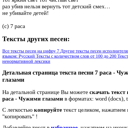
раз убив нельзя вернуть тот детский смех…
не убивайте детей!
(c) 7 раса
Тексты других песен:
Все тексты песен на цифру 7
Другие тексты песен исполнителя
языком: Русский
Тексты с количеством слов от 100 до 200
Текст
ненормативной лексики
Детальная страница текста песни 7 раса - Чу
глазами
На детальной странице Вы можете
скачать текст 
раса - Чужими глазами
в форматах: word (docx), tx
С легкостью
копируйте
текст целиком, нажатием 
"копировать"
!
Добавляйте текст в
избранное
, нажатием на иконк