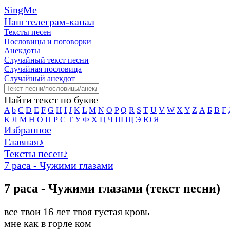
SingMe
Наш телеграм-канал
Тексты песен
Пословицы и поговорки
Анекдоты
Случайный текст песни
Случайная пословица
Случайный анекдот
Найти текст по букве
A
b
C
D
E
F
G
H
I
J
K
L
M
N
O
P
Q
R
S
T
U
V
W
X
Y
Z
А
Б
В
Г
К
Л
М
Н
О
П
Р
С
Т
У
Ф
Х
Ц
Ч
Ш
Щ
Э
Ю
Я
Избранное
Главная
♪
Тексты песен
♪
7 раса - Чужими глазами
7 раса - Чужими глазами (текст песни)
все твои 16 лет твоя густая кровь
мне как в горле ком