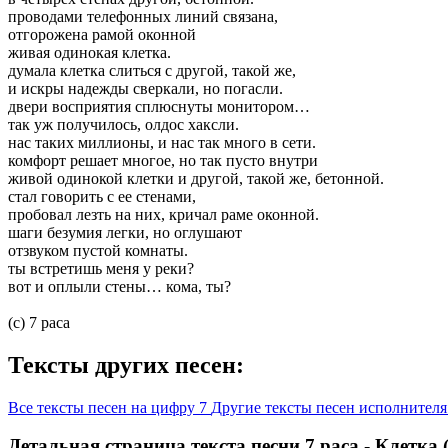
проводами телефонных линий связана,
отгорожена рамой оконной
живая одинокая клетка.
думала клетка слиться с другой, такой же,
и искры надежды сверкали, но погасли.
двери восприятия сплюснуты монитором…
так уж получилось, олдос хаксли.
нас таких миллионы, и нас так много в сети.
комфорт решает многое, но так пусто внутри
живой одинокой клетки и другой, такой же, бетонной.
стал говорить с ее стенами,
пробовал лезть на них, кричал раме оконной.
шаги безумия легки, но оглушают
отзвуком пустой комнаты.
ты встретишь меня у реки?
вот и оплыли стены… кома, ты?
(c) 7 раса
Тексты других песен:
Все тексты песен на цифру 7
Другие тексты песен исполнителя
Детальная страница текста песни 7 раса - Клетка