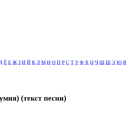
Д
Ё
Е
Ж
З
И
Й
К
Л
М
Н
О
П
Р
С
Т
У
Ф
Х
Ц
Ч
Ш
Щ
Э
Ю
Я
умия) (текст песни)