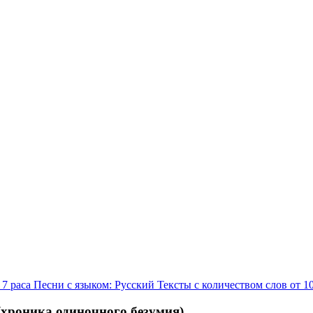
 7 раса
Песни с языком: Русский
Тексты с количеством слов от 1
 (хроника одиночного безумия)