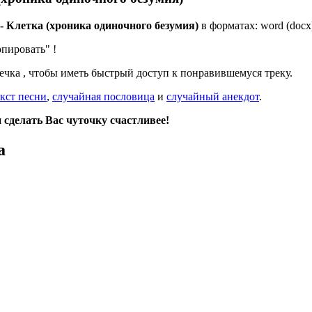
 - Клетка (хроника одиночного безумия)
в форматах: word (docx),
опировать"
!
дечка
, чтобы иметь быстрый доступ к понравившемуся треку.
кст песни
,
случайная пословица
и
случайный анекдот
.
сделать Вас чуточку счастливее!
а