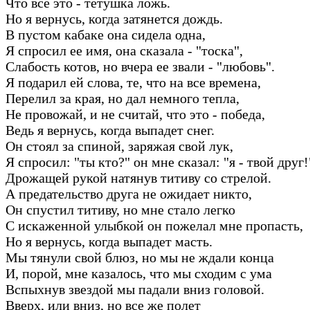
Что все это - тетушка ложь.
Но я вернусь, когда затянется дождь.
В пустом кабаке она сидела одна,
Я спросил ее имя, она сказала - "тоска",
Слабость котов, но вчера ее звали - "любовь".
Я подарил ей слова, те, что на все времена,
Перелил за края, но дал немного тепла,
Не провожай, и не считай, что это - победа,
Ведь я вернусь, когда выпадет снег.
Он стоял за спиной, заряжая свой лук,
Я спросил: "ты кто?" он мне сказал: "я - твой друг!
Дрожащей рукой натянув титиву со стрелой.
А предательство друга не ожидает никто,
Он спустил титиву, но мне стало легко
С искаженной улыбкой он пожелал мне пропасть,
Но я вернусь, когда выпадет масть.
Мы тянули свой блюз, но мы не ждали конца
И, порой, мне казалось, что мы сходим с ума
Вспыхнув звездой мы падали вниз головой.
Вверх, или вниз, но все же полет