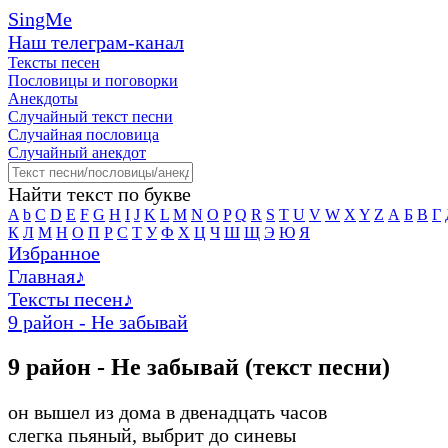
SingMe
Наш телеграм-канал
Тексты песен
Пословицы и поговорки
Анекдоты
Случайный текст песни
Случайная пословица
Случайный анекдот
Найти текст по букве
A
b
C
D
E
F
G
H
I
J
K
L
M
N
O
P
Q
R
S
T
U
V
W
X
Y
Z
А
Б
В
Г
К
Л
М
Н
О
П
Р
С
Т
У
Ф
Х
Ц
Ч
Ш
Щ
Э
Ю
Я
Избранное
Главная
♪
Тексты песен
♪
9 район - Не забывай
9 район - Не забывай (текст песни)
он вышел из дома в двенадцать часов
слегка пьяный, выбрит до синевы