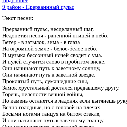
Подробнее
9 район - Прерваннный пульс
Текст песни:
Прерванный пульс, несделанный шаг,
Недопетая песня - раненной птицей в небо.
Ветер - в затылок, зима - в глаза
На огромной земле - белое-белое небо.
И музыка бессонный ночей сводит с ума.
И пулей стучится слово в пробитом виске.
Они начинают путь к заветному солнцу,
Они начинают путь к заветной звезде.
Проклятый путь, сумашедшие сны,
Замок хрустальный достался предавшему другу.
Горечь, нелепости вечной войны,
Но камень останется в ладонях если вытянешь рук
Вечно голодные, но с головой на плечах
Босыми ногами танцуя на битом стекле,
И они начинают путь к заветному солнцу,
Они начинают путь к заветной звезде.