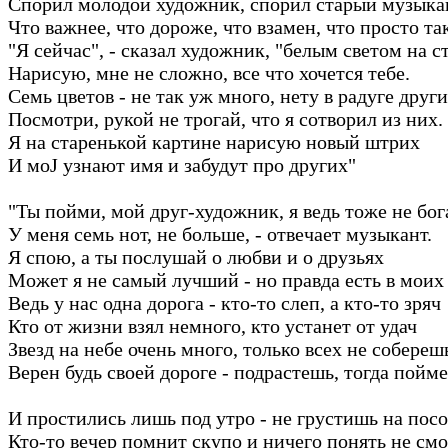
Спорил молодой художник, спорил старый музыка
Что важнее, что дороже, что взамен, что просто та
"Я сейчас", - сказал художник, "белым светом на с
Нарисую, мне не сложно, все что хочется тебе.
Семь цветов - не так уж много, нету в радуге друг
Посмотри, рукой не трогай, что я сотворил из них.
Я на старенькой картине нарисую новый штрих
И моЈ узнают имя и забудут про других"
"Ты пойми, мой друг-художник, я ведь тоже не бог
У меня семь нот, не больше, - отвечает музыкант.
Я спою, а ты послушай о любви и о друзьях
Может я не самый лучший - но правда есть в моих
Ведь у нас одна дорога - кто-то слеп, а кто-то зряч
Кто от жизни взял немного, кто устанет от удач
Звезд на небе очень много, только всех не собереш
Верен будь своей дороге - подрастешь, тогда пойм
И простились лишь под утро - не грустишь на пос
Кто-то вечер помнит скупо и ничего понять не смо