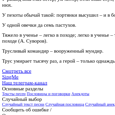
нюх.
У пехоты обычай такой: портянки высушил – и в б
У одной овечки да семь пастухов.
Тяжело в ученье – легко в походе; легко в ученье –
походе (А. Суворов).
Трусливый командир – вооруженный мундир.
Трус умирает тысячу раз, а герой – только однажды
Смотреть все
SingMe
Наш телеграм-канал
Основные разделы
Тексты песен
Пословицы и поговорки
Анекдоты
Случайный выбор
Случайный текст песни
Случайная пословица
Случайный анек
Сообщить об ошибке /