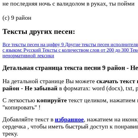
не последняя ночь с валидолом в руках, ты пойми
(c) 9 район
Тексты других песен:
Все тексты песен на цифру 9
Другие тексты песен исполнителя
с языком: Русский
Тексты с количеством слов от 200 до 300
Тек
ненормативной лексики
Детальная страница текста песни 9 район - Н
На детальной странице Вы можете
скачать текст 
район - Не забывай
в форматах: word (docx), txt, p
С легкостью
копируйте
текст целиком, нажатием 
"копировать"
!
Добавляйте текст в
избранное
, нажатием на иконк
сердечка
, чтобы иметь быстрый доступ к понрав
треку.