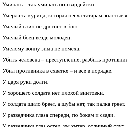
Умирать – так умирать по-гвардейски.
Умерла та курица, которая несла татарам золотые 
Умелый воин не дрогнет в бою.
Умелый боец везде молодец.
Умелому воину зима не помеха.
Убить человека – преступление, разбить противник
Убил противника в схватке – и все в порядке.
У царя руки долги.
У хорошего солдата нет плохой винтовки.
У солдата шило бреет, а шубы нет, так палка греет.
У разведчика глаза спереди, по бокам и сзади.
У разведчика глаз остер, ум хитер, отличный слух