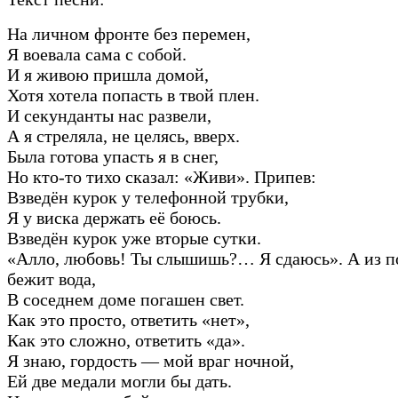
На личном фронте без перемен,
Я воевала сама с собой.
И я живою пришла домой,
Хотя хотела попасть в твой плен.
И секунданты нас развели,
А я стреляла, не целясь, вверх.
Была готова упасть я в снег,
Но кто-то тихо сказал: «Живи». Припев:
Взведён курок у телефонной трубки,
Я у виска держать её боюсь.
Взведён курок уже вторые сутки.
«Алло, любовь! Ты слышишь?… Я сдаюсь». А из п
бежит вода,
В соседнем доме погашен свет.
Как это просто, ответить «нет»,
Как это сложно, ответить «да».
Я знаю, гордость — мой враг ночной,
Ей две медали могли бы дать.