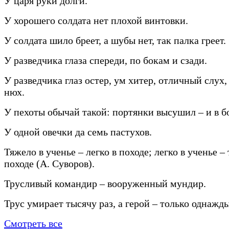
У царя руки долги.
У хорошего солдата нет плохой винтовки.
У солдата шило бреет, а шубы нет, так палка греет.
У разведчика глаза спереди, по бокам и сзади.
У разведчика глаз остер, ум хитер, отличный слух
нюх.
У пехоты обычай такой: портянки высушил – и в б
У одной овечки да семь пастухов.
Тяжело в ученье – легко в походе; легко в ученье –
походе (А. Суворов).
Трусливый командир – вооруженный мундир.
Трус умирает тысячу раз, а герой – только однажды
Смотреть все