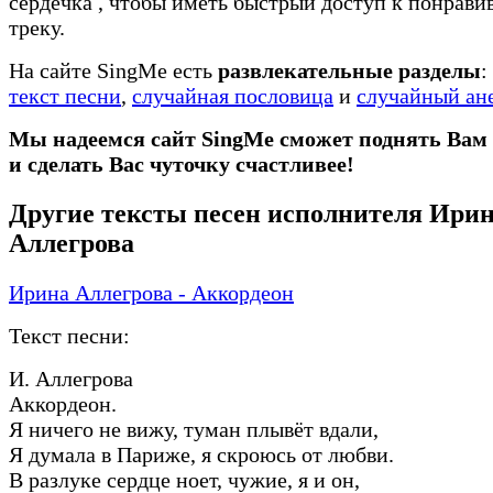
сердечка
, чтобы иметь быстрый доступ к понрав
треку.
На сайте SingMe есть
развлекательные разделы
:
текст песни
,
случайная пословица
и
случайный ан
Мы надеемся сайт SingMe сможет поднять Вам
и сделать Вас чуточку счастливее!
Другие тексты песен исполнителя Ири
Аллегрова
Ирина Аллегрова - Аккордеон
Текст песни:
И. Аллегрова
Аккордеон.
Я ничего не вижу, туман плывёт вдали,
Я думала в Париже, я скроюсь от любви.
В разлуке сердце ноет, чужие, я и он,