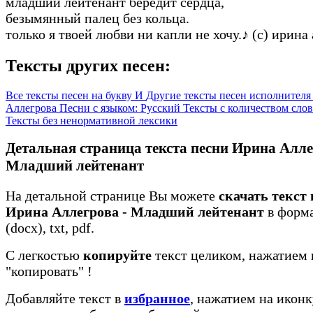
младший лейтенант бередит сердца,
безымянный палец без кольца.
только я твоей любви ни капли не хочу.
♪
(c) ирина 
Тексты других песен:
Все тексты песен на букву И
Другие тексты песен исполнителя
Аллегрова
Песни с языком: Русский
Тексты с количеством слов
Тексты без ненормативной лексики
Детальная страница текста песни Ирина Алле
Младший лейтенант
На детальной странице Вы можете
скачать текст
Ирина Аллегрова - Младший лейтенант
в форма
(docx), txt, pdf.
С легкостью
копируйте
текст целиком, нажатием 
"копировать"
!
Добавляйте текст в
избранное
, нажатием на иконк