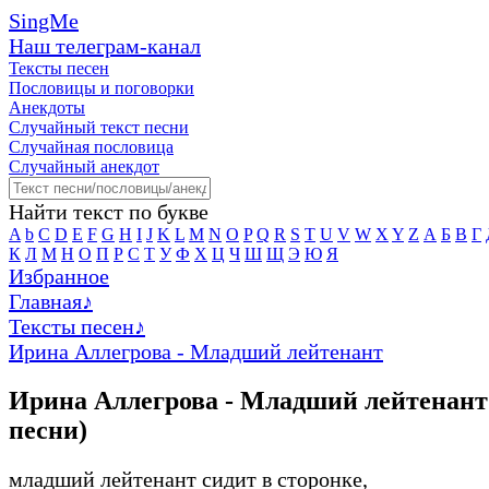
SingMe
Наш телеграм-канал
Тексты песен
Пословицы и поговорки
Анекдоты
Случайный текст песни
Случайная пословица
Случайный анекдот
Найти текст по букве
A
b
C
D
E
F
G
H
I
J
K
L
M
N
O
P
Q
R
S
T
U
V
W
X
Y
Z
А
Б
В
Г
К
Л
М
Н
О
П
Р
С
Т
У
Ф
Х
Ц
Ч
Ш
Щ
Э
Ю
Я
Избранное
Главная
♪
Тексты песен
♪
Ирина Аллегрова - Младший лейтенант
Ирина Аллегрова - Младший лейтенант 
песни)
младший лейтенант сидит в сторонке,