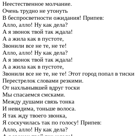
Неестественное молчание.
Очень трудно не утонуть
В беспросветности ожидания! Припев:
Алло, алло! Ну как дела?
А я звонок твой так ждала!
А а жила как в пустоте,
Звонили все не те, не те!
Алло, алло! Ну как дела?
А я звонок твой так ждала!
А а жила как в пустоте,
Звонили все не те, не те! Этот город попал в тиски
Перестрелок словами резкими.
От нахлынывшей вдруг тоски
Мы спасаемся смсками.
Между душами связь тонка
И невидима, тоньше волоса.
Я так жду твоего звонка,
Я соскучилась так по голосу! Припев:
Алло, алло! Ну как дела?