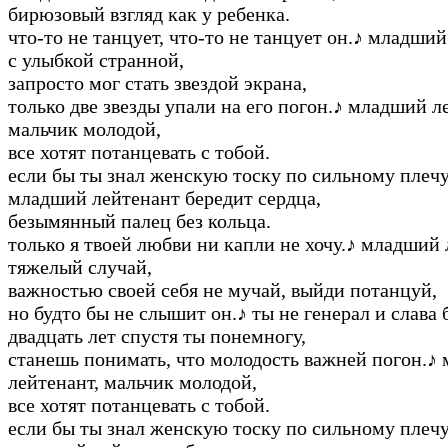
бирюзовый взгляд как у ребенка.
что-то не танцует, что-то не танцует он.
♪
младший 
с улыбкой странной,
запросто мог стать звездой экрана,
только две звезды упали на его погон.
♪
младший ле
мальчик молодой,
все хотят потанцевать с тобой.
если бы ты знал женскую тоску по сильному плечу
младший лейтенант бередит сердца,
безымянный палец без кольца.
только я твоей любви ни капли не хочу.
♪
младший л
тяжелый случай,
важностью своей себя не мучай, выйди потанцуй,
но будто бы не слышит он.
♪
ты не генерал и слава 
двадцать лет спустя ты понемногу,
станешь понимать, что молодость важней погон.
♪
лейтенант, мальчик молодой,
все хотят потанцевать с тобой.
если бы ты знал женскую тоску по сильному плечу