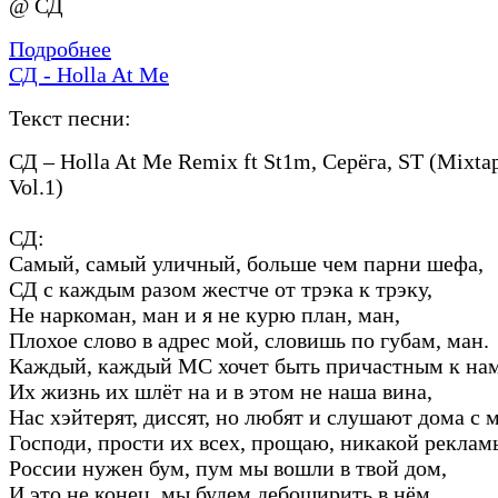
@ СД
Подробнее
СД - Holla At Me
Текст песни:
СД – Holla At Me Remix ft St1m, Серёга, ST (Mixta
Vol.1)
СД:
Самый, самый уличный, больше чем парни шефа,
СД с каждым разом жестче от трэка к трэку,
Не наркоман, ман и я не курю план, ман,
Плохое слово в адрес мой, словишь по губам, ман.
Каждый, каждый MC хочет быть причастным к нам
Их жизнь их шлёт на и в этом не наша вина,
Нас хэйтерят, диссят, но любят и слушают дома с 
Господи, прости их всех, прощаю, никакой реклам
России нужен бум, пум мы вошли в твой дом,
И это не конец, мы будем дебоширить в нём,