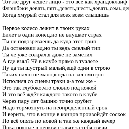
Тот же друг чешет лицо - это все как храндоклайф
Флэшбэки девять,пять,девять,шесть,девять,семь,де
Когда хмурый стал для всех всем слышишь
Первое колесо лежит в твоих руках
Билет в один конец,но не внушает страх
Ты не подозреваешь да куда этот трип
Да остановки ад,но ты ведь смелый тип
Ты чё уже сожрал,я даже не заметил
А где взял? Чё в клубе прямо в туалете
Ну да ты шустрый малый,ещё один в строю
Таких палю не мало,когда на зал смотрю
Исполняя со сцены трэки а-а том же -
Это так глубоко,что словно под кожей
И это всё ждёт каждого такого в клубе
Через пару лет башню точно срубит
Надо тормознуть на неопределённый срок
И верить, что в конце в концов произойдёт соскок
Но всё опять по новой и так же каждый вечер
Пока родные в церкви ставят за тебя свечи