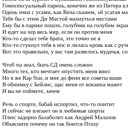
Гомосексуальный парень, конечно же из Питера к
Одень очки с усами, как Rena скажем, эй усатая м
Тебе бы с этим Ди Мастой махнуться местами
Ему бы в парике пошло, голубчик на голубом экра
И идет на хер весь мир, если он против меня
Кто-то сделал тебе брата, это точно не я
Кто-то стукнул тебя в нос и лилась кровь как с руч
Вот это правильно, у вас там развелось мудачья, 
Чтоб ты знал, быть СД очень сложно
Много тех, кто мечтает опустить меня вниз
Но я же Rap Star, и мне до фени все советы ваши
В обнимку с Бейлис, щас меня от кокаина мажет
И вы не поймете, зачем
Речь о спорте, бабай испортил, что-то понтит
И сейчас не влезает он в любимые шорты
Плюс задорно балаболит как Андрей Малахов
Объясните почему он так боится Птаху