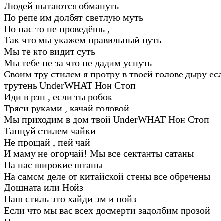
Людей пытаются обмануть
По репе им долбят светлую муть
Но нас то не проведёшь ,
Так что мы укажем правильный путь
Мы те кто видит суть
Мы тебе не за что не дадим уснуть
Своим тру стилем я протру в твоей голове дыру ес
трутень UnderWHAT Нон Стоп
Иди в рэп , если ты робок
Тряси руками , качай головой
Мы приходим в дом твой UnderWHAT Нон Стоп
Танцуй стилем чайки
Не прощай , пей чай
И маму не огорчай! Мы все сектанты сатаны
На нас широкие штаны
На самом деле от китайской стены все обречены
Дошната или Нойз
Наш стиль это хайди эм и нойз
Если что мы вас всех досмерти задолбим прозой