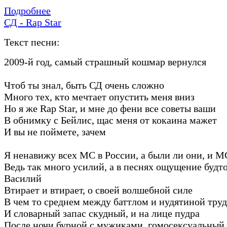
Подробнее
СД - Rap Star
Текст песни:
2009-й год, самый страшный кошмар вернулся
Чтоб ты знал, быть СД очень сложно
Много тех, кто мечтает опустить меня вниз
Но я же Rap Star, и мне до фени все советы ваши
В обнимку с Бейлис, щас меня от кокаина мажет
И вы не поймете, зачем
Я ненавижу всех МС в России, а были ли они, и М
Ведь так много усилий, а в песнях ощущение будт
Василий
Втирает и втирает, о своей волшебной силе
В чем то среднем между баттлом и нудятиной тру
И словарный запас скудный, и на лице пудра
После ночи бурной с мужиками, гомосексуальный