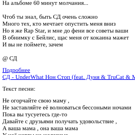
На альбоме 60 минут молчания...
Чтоб ты знал, быть СД очень сложно
Много тех, кто мечтает опустить меня вниз
Но я же Rap Star, и мне до фени все советы ваши
В обнимку с Бейлис, щас меня от кокаина мажет
И вы не поймете, зачем
@ СД
Подробнее
СД - UnderWhat Нон Стоп (feat. Дуня & TruCat & 
Текст песни:
Не огорчайте свою маму ,
Не заставляйте её волноваться бессоными ночами
Пока вы тусуетесь где-то
Давайте с друзьями получать удовольствие ,
А ваша мама , она ваша мама
У неё нервы не железные