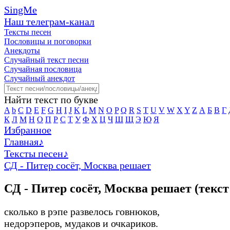
SingMe
Наш телеграм-канал
Тексты песен
Пословицы и поговорки
Анекдоты
Случайный текст песни
Случайная пословица
Случайный анекдот
Найти текст по букве
A
b
C
D
E
F
G
H
I
J
K
L
M
N
O
P
Q
R
S
T
U
V
W
X
Y
Z
А
Б
В
Г
К
Л
М
Н
О
П
Р
С
Т
У
Ф
Х
Ц
Ч
Ш
Щ
Э
Ю
Я
Избранное
Главная
♪
Тексты песен
♪
СД - Питер сосёт, Москва решает
СД - Питер сосёт, Москва решает (текст
сколько в рэпе развелось говнюков,
недорэперов, мудаков и очкариков.