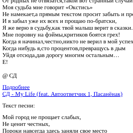
От родных не отвязатся,такой вот странный случай
Моя судьба мне говорит «Окстись»
Не намекает,а прямым текстом просит забыть и пр
И я забыл уже их всех и прощаю по-братски,
Я же верю в судьбу,как твой малыш верит в сказки.
Мне поровну на фэймы,критиков боятся грех!
Когда я начинал,честно,никто не верил в мой усп
Когда нибудь я,сто процентов,превращусь в дым
Уйдя отсюда,дав дорогу многим остальным…
Е!
@ СД
Подробнее
СД - My Life (feat. Автоответчик 1, Пасанёнак)
Текст песни:
Мой город не прощает слабых,
Не ценит честных,
Пороки навсегда здесь заняли свое место