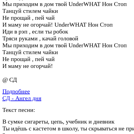
Мы приходим в дом твой UnderWHAT Нон Стоп
Танцуй стилем чайки
Не прощай , пей чай
И маму не огорчай! UnderWHAT Нон Стоп
Иди в рэп , если ты робок
Тряси руками , качай головой
Мы приходим в дом твой UnderWHAT Нон Стоп
Танцуй стилем чайки
Не прощай , пей чай
И маму не огорчай!
@ СД
Подробнее
СД - Ангел дня
Текст песни:
В сумке сигареты, цепь, учебник и дневник
Ты идёшь с кастетом в школу, ты скрываться не п