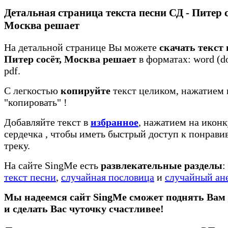
Детальная страница текста песни СД - Питер с
Москва решает
На детальной странице Вы можете
скачать текст 
Питер сосёт, Москва решает
в форматах: word (doc
pdf.
С легкостью
копируйте
текст целиком, нажатием 
"копировать"
!
Добавляйте текст в
избранное
, нажатием на иконк
сердечка
, чтобы иметь быстрый доступ к понрав
треку.
На сайте SingMe есть
развлекательные разделы
:
текст песни
,
случайная пословица
и
случайный ан
Мы надеемся сайт SingMe сможет поднять Вам
и сделать Вас чуточку счастливее!