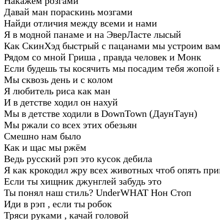
Накажем розгами
Давай ман пораскинь мозгами
Найди отличия между всеми и нами
Я в модной панаме и на ЭверЛасте лысый
Как СкинХэд быстрый с пацанами мы устроим вам
Рядом со мной Гриша , правда человек и Монк
Если будешь ты косячить мы посадим тебя жопой 
Мы сквозь день и с колом
Я любитель риса как ман
И в детстве ходил он нахуй
Мы в детстве ходили в DownTown (ДаунТаун)
Мы ржали со всех этих обезьян
Смешно нам было
Как и щас мы ржём
Ведь русский рэп это кусок дебила
Я как крокодил жру всех животных чтоб опять пр
Если ты хищник джунглей забудь это
Ты понял наш стиль? UnderWHAT Нон Стоп
Иди в рэп , если ты робок
Тряси руками , качай головой