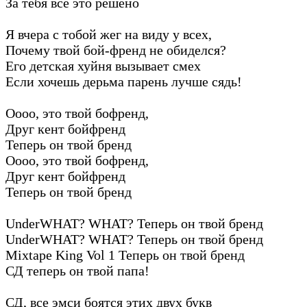
За тебя всё это решено
Я вчера с тобой жег на виду у всех,
Почему твой бой-френд не обиделся?
Его детская хуйня вызывает смех
Если хочешь дерьма парень лучше сядь!
Оооо, это твой бофренд,
Друг кент бойфренд
Теперь он твой бренд
Оооо, это твой бофренд,
Друг кент бойфренд
Теперь он твой бренд
UnderWHAT? WHAT? Теперь он твой бренд
UnderWHAT? WHAT? Теперь он твой бренд
Mixtape King Vol 1 Теперь он твой бренд
СД теперь он твой папа!
СД, все эмси боятся этих двух букв