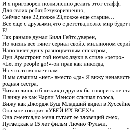
И я приговорен пожизненно делать этот стафф,
Для своих ребят,безукоризненно,
Сейчас мне 22,позже 23,позже еще старше…
Все еще с друзьями,что с детства,позже мир будет
Е!
Так раньше думал Билл Гейтс,уверен,
Но жизнь все тянет сериал свой,с миллионом сер
Наполняет душу разноцветным спектром,
Луи Армстронг той ночью,звуки в стиле «ретро»
«Let my people go!»-он прав как никогда,
Но что-то мешает нам
И мы слышим «нет» вместо «да» Я вижу ненависть
родная сестра,
Читаю лишь о близких,о других бы говорить не с
Я вижу ее как Чарли Мэнсон слышал голоса,
Вижу как Джордж Буш Младший видел в Хуссейн
Она мне говорит «УБЕЙ ИХ ВСЕХ!»
Она смеется,но меня пугает ее зловещий смех,
Пугает,как в 15 лет фильм Лючио Фульчи,