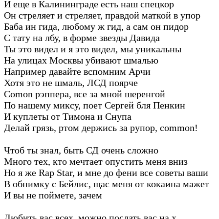
И еще в Калининграде есть наш спецкор
Он стреляет и стреляет, правдой маткой в упор
Баба ин гида, любому ж гид, а сам он пидор
С тату на лбу, в форме звезды Давида
Ты это видел и я это видел, мы уникальны
На улицах Москвы убивают шмалью
Например давайте вспомним Арчи
Хотя это не шмаль, ЛСД поярче
Comon рэппера, все за мной шеренгой
По нашему миксу, поет Сергей бля Пенкин
И куплеты от Тимона и Снупа
Делай грязь, ртом держись за рупор, common!
Чтоб ты знал, быть СД очень сложно
Много тех, кто мечтает опустить меня вниз
Но я же Rap Star, и мне до фени все советы ваши
В обнимку с Бейлис, щас меня от кокаина мажет
И вы не поймете, зачем
Любить вас всех, можно послать вас на х..