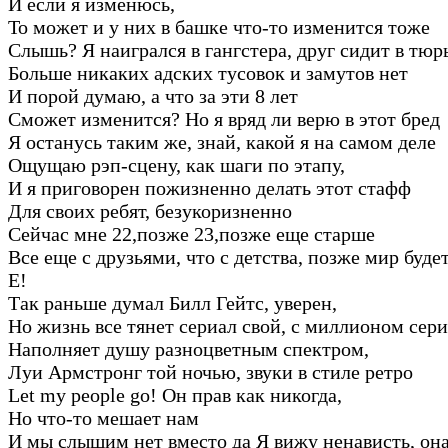
И если я изменюсь,
То может и у них в башке что-то изменится тоже
Слышь? Я наигрался в гангстера, друг сидит в тюр
Больше никаких адских тусовок и замутов нет
И порой думаю, а что за эти 8 лет
Сможет изменится? Но я вряд ли верю в этот бред
Я останусь таким же, знай, какой я на самом деле
Ощущаю рэп-сцену, как шаги по этапу,
И я приговорен пожизненно делать этот стафф
Для своих ребят, безукоризненно
Сейчас мне 22,позже 23,позже еще старше
Все еще с друзьями, что с детства, позже мир буд
Е!
Так раньше думал Билл Гейтс, уверен,
Но жизнь все тянет сериал свой, с миллионом сер
Наполняет душу разноцветным спектром,
Луи Армстронг той ночью, звуки в стиле ретро
Let my people go! Он прав как никогда,
Но что-то мешает нам
И мы слышим нет вместо да Я вижу ненависть, он