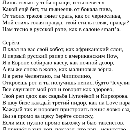
Лишь только у тебя прыщи, и ты невесел.
Какой ещё бит, ты пьянеешь от бокала пива,
От твоих трэков тянет срать, как от чернослива,
Мой стиль голая правда, твой стиль голяк, правда?
Нам тесно в русской рэпе, как в салоне smart’а.
Серёга:
Я клал на вас свой хобот, как африканский слон,
Я первый русский рэпер с американским flow,
Я в Европе собираю кассу, как ночной дозор,
А вы же снова в жопе, как малиновые зёрна.
Я в рэпе Челентано, ты Чипполино,
Откроешь рот и ты получишь пенис, будто Чечули
Все слушают мой рэп и говорят как здорово,
Твой рэп сдох как свадьба Пугачёвой и Киркорова.
В шоу бизе каждый третий пидор, как на Love пара
Каждый так и норовит пристроить пенис ловко сза
Вы за промо за щеку берёте сосиску,
Если мне нужно промо выхожу и бью таксистов.
Я пришёл в хип-хоп, показал, что рэп - искусство,