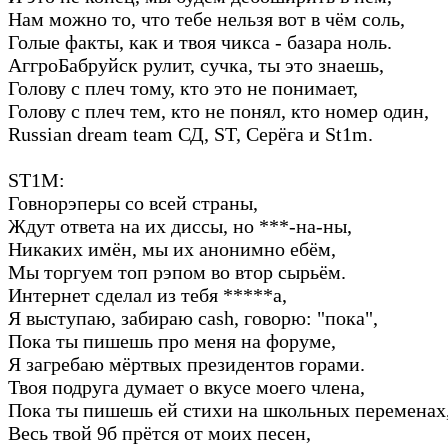
Нам можно то, что тебе нельзя вот в чём соль,
Голые факты, как и твоя чикса - базара ноль.
АггроБабруйск рулит, сучка, ты это знаешь,
Голову с плеч тому, кто это не понимает,
Голову с плеч тем, кто не понял, кто номер один,
Russian dream team СД, ST, Серёга и St1m.
ST1M:
Говнорэперы со всей страны,
Ждут ответа на их диссы, но ***-на-ны,
Никаких имён, мы их анонимно ебём,
Мы торгуем топ рэпом во втор сырьём.
Интернет сделал из тебя *****а,
Я выступаю, забираю cash, говорю: "пока",
Пока ты пишешь про меня на форуме,
Я загребаю мёртвых президентов горами.
Твоя подруга думает о вкусе моего члена,
Пока ты пишешь ей стихи на школьных переменах
Весь твой 9б прётся от моих песен,