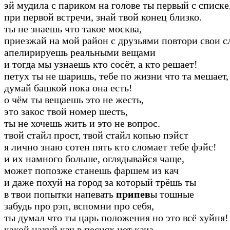
эй мудила с париком на голове ты первый с списке
при первой встречи, знай твой конец близко.
ты не знаешь что такое москва,
приезжай на мой район с друзьями повтори свои с
апелирируешь реальными вещами
и тогда мы узнаешь кто сосёт, а кто решает!
петух ты не шаришь, тебе по жизни что та мешает,
думай башкой пока она есть!
о чём ты вещаешь это не жесть,
это закос твой номер шесть,
ты не хочешь жить и это не вопрос.
твой стайл прост, твой стайл копью пэйст
я лично знаю сотен пять кто сломает тебе фэйс!
и их намного больше, оглядывайся чаще,
может попозже станешь фаршем из кач
и даже похуй на город за который трёшь ты
в твои попытки напевать
припев
ы тошные
забудь про рэп, вспомни про себя,
ты думал что ты царь положения но это всё хуйня!
какой нахуй кач в песнях нет кача