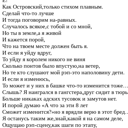
Как Островский,только стихом плавным.
Сделай что-то лучше
И тогда поговорим на-равных.
Случалось всякое,с тобой и со мной,
Но ты в земле,а я живой
И кажется порой,
Что на твоем месте должен быть я.
И если я уйду вдруг,
То уйду я королем никого не виня
Сколько понтов было впустую,на ветер,
Но те кто слушают мой рэп-это наполовину дети.
И если я изменюсь,
То может и у них в башке что-то изменится тоже
Слышь? Я наигрался в гангстера,друг сидит в тюрь
Больше никаках адских тусовок и замутов нет.
И порой думаю «А что за эти 8 лет
Сможет изменится?»но я врядли верю в этот бред
Я останусь таким же,знай,какой я на самом деле,
Ощущаю рэп-сцену,как шаги по этапу,