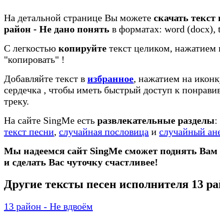
На детальной странице Вы можете
скачать текст 
район - Не дано понять
в форматах: word (docx), t
С легкостью
копируйте
текст целиком, нажатием 
"копировать"
!
Добавляйте текст в
избранное
, нажатием на иконк
сердечка
, чтобы иметь быстрый доступ к понрав
треку.
На сайте SingMe есть
развлекательные разделы
:
текст песни
,
случайная пословица
и
случайный ан
Мы надеемся сайт SingMe сможет поднять Вам
и сделать Вас чуточку счастливее!
Другие тексты песен исполнителя 13 р
13 район - Не вдвоём