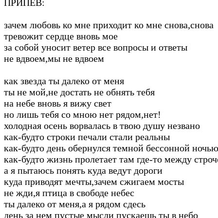
ПРИПЕВ:
зачем любовь ко мне приходит ко мне снова,снова
тревожит сердце вновь мое
за собой уносит ветер все вопросы и ответы
не вдвоем,мы не вдвоем
как звезда ты далеко от меня
ты не мой,не достать не обнять тебя
на небе вновь я вижу свет
но лишь тебя со мною нет рядом,нет!
холодная осень ворвалась в твою душу незвано
как-будто строки печали стали реальны
как-будто день обернулся темной бессонной ночь
как-будто жизнь пролетает там где-то между строч
а я пытаюсь понять куда ведут дороги
куда приводят мечты,зачем сжигаем мосты
не жди,я птица в свободе небес
ты далеко от меня,а я рядом сдесь
день за нем пустые мысли пускаешь ты в небо