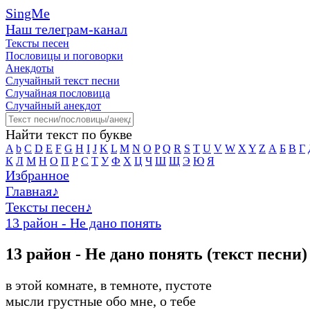
SingMe
Наш телеграм-канал
Тексты песен
Пословицы и поговорки
Анекдоты
Случайный текст песни
Случайная пословица
Случайный анекдот
Найти текст по букве
A
b
C
D
E
F
G
H
I
J
K
L
M
N
O
P
Q
R
S
T
U
V
W
X
Y
Z
А
Б
В
Г
К
Л
М
Н
О
П
Р
С
Т
У
Ф
Х
Ц
Ч
Ш
Щ
Э
Ю
Я
Избранное
Главная
♪
Тексты песен
♪
13 район - Не дано понять
13 район - Не дано понять (текст песни)
в этой комнате, в темноте, пустоте
мысли грустные обо мне, о тебе