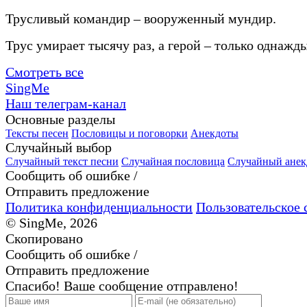
Трусливый командир – вооруженный мундир.
Трус умирает тысячу раз, а герой – только однажды
Смотреть все
SingMe
Наш телеграм-канал
Основные разделы
Тексты песен
Пословицы и поговорки
Анекдоты
Случайный выбор
Случайный текст песни
Случайная пословица
Случайный анек
Сообщить об ошибке /
Отправить предложение
Политика конфиденциальности
Пользовательское 
© SingMe, 2026
Скопировано
Сообщить об ошибке /
Отправить предложение
Спасибо! Ваше сообщение отправлено!