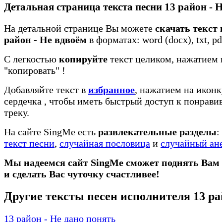
Детальная страница текста песни 13 район - 
На детальной странице Вы можете
скачать текст 
район - Не вдвоём
в форматах: word (docx), txt, pd
С легкостью
копируйте
текст целиком, нажатием 
"копировать"
!
Добавляйте текст в
избранное
, нажатием на иконк
сердечка
, чтобы иметь быстрый доступ к понрав
треку.
На сайте SingMe есть
развлекательные разделы
:
текст песни
,
случайная пословица
и
случайный ан
Мы надеемся сайт SingMe сможет поднять Вам
и сделать Вас чуточку счастливее!
Другие тексты песен исполнителя 13 р
13 район - Не дано понять