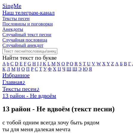
SingMe
Наш телеграм-канал
Тексты песен
Пословицы и поговорки
Анекдоты
Случайный текст песни
Случайная пословица
Случайный анекдот
Найти текст по букве
A
b
C
D
E
F
G
H
I
J
K
L
M
N
O
P
Q
R
S
T
U
V
W
X
Y
Z
А
Б
В
Г
К
Л
М
Н
О
П
Р
С
Т
У
Ф
Х
Ц
Ч
Ш
Щ
Э
Ю
Я
Избранное
Главная
♪
Тексты песен
♪
13 район - Не вдвоём
13 район - Не вдвоём (текст песни)
с тобой одним всегда хочу быть рядом
ты для меня далекая мечта