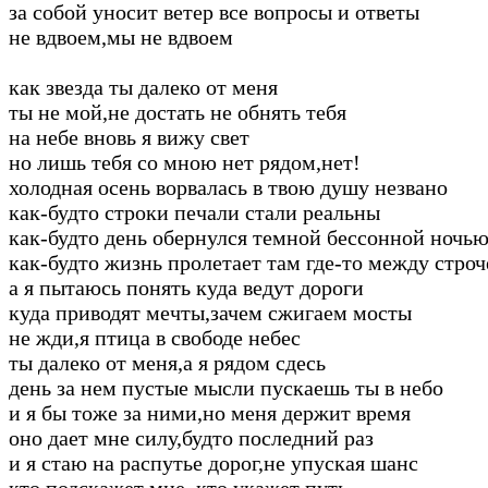
за собой уносит ветер все вопросы и ответы
не вдвоем,мы не вдвоем
как звезда ты далеко от меня
ты не мой,не достать не обнять тебя
на небе вновь я вижу свет
но лишь тебя со мною нет рядом,нет!
холодная осень ворвалась в твою душу незвано
как-будто строки печали стали реальны
как-будто день обернулся темной бессонной ночь
как-будто жизнь пролетает там где-то между строч
а я пытаюсь понять куда ведут дороги
куда приводят мечты,зачем сжигаем мосты
не жди,я птица в свободе небес
ты далеко от меня,а я рядом сдесь
день за нем пустые мысли пускаешь ты в небо
и я бы тоже за ними,но меня держит время
оно дает мне силу,будто последний раз
и я стаю на распутье дорог,не упуская шанс
кто подскажет мне ,кто укажет путь