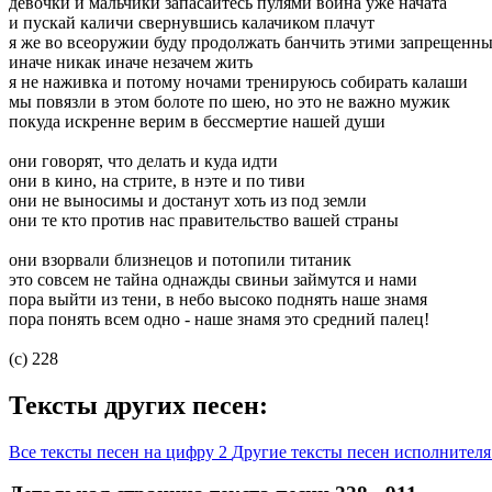
девочки и мальчики запасайтесь пулями война уже начата
и пускай каличи свернувшись калачиком плачут
я же во всеоружии буду продолжать банчить этими запрещенн
иначе никак иначе незачем жить
я не наживка и потому ночами тренируюсь собирать калаши
мы повязли в этом болоте по шею, но это не важно мужик
покуда искренне верим в бессмертие нашей души
они говорят, что делать и куда идти
они в кино, на стрите, в нэте и по тиви
они не выносимы и достанут хоть из под земли
они те кто против нас правительство вашей страны
они взорвали близнецов и потопили титаник
это совсем не тайна однажды свиньи займутся и нами
пора выйти из тени, в небо высоко поднять наше знамя
пора понять всем одно - наше знамя это средний палец!
(c) 228
Тексты других песен:
Все тексты песен на цифру 2
Другие тексты песен исполнител