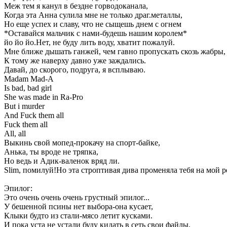
Меж тем я канул в бездне горводоканала,
Когда эта Анна сулила мне не только драг.металлы,
Но еще успех и славу, что не сыщешь днем с огнем
*Оставайся мальчик с нами-будешь нашим королем*
йо йо йо.Нет, не буду лить воду, хватит пожалуй.
Мне ближе дышать ганжей, чем гавно пропускать скозь жабры,
К тому же наверху давно уже заждались.
Давай, до скорого, подруга, я всплываю.
Madam Mad-A
Is bad, bad girl
She was made in Ra-Pro
But i murder
And Fuck them all
Fuck them all
All, all
Выкинь свой мопед-прокачу на спорт-байке,
Анька, ты вроде не тряпка,
Но ведь и Адик-валенок вряд ли.
Slim, помилуй!Но эта строптивая дива променяла тебя на мой 
Эпилог:
Это очень очень очень грустный эпилог...
У бешенной псины нет выбора-она кусает,
Клыки будто из стали-мясо летит кусками.
И пока уста не устали буду кидать в сеть свои файлы,