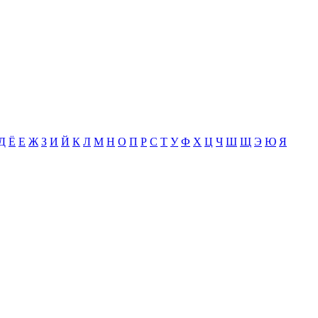
Д
Ё
Е
Ж
З
И
Й
К
Л
М
Н
О
П
Р
С
Т
У
Ф
Х
Ц
Ч
Ш
Щ
Э
Ю
Я