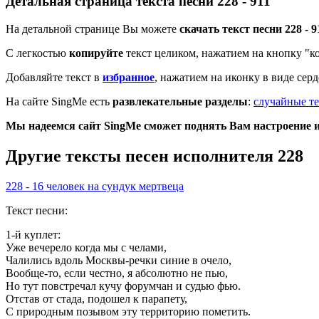
Детальная страница текста песни 228 - 911
На детальной странице Вы можете
скачать текст песни 228 - 9
С легкостью
копируйте
текст целиком, нажатием на кнопку "к
Добавляйте текст в
избранное
, нажатием на иконку в виде сер
На сайте SingMe есть
развлекательные разделы
:
случайные те
Мы надеемся сайт SingMe сможет поднять Вам настроение и 
Другие тексты песен исполнителя 228
228 - 16 человек на сундук мертвеца
Текст песни:
1-й куплет:
Уже вечерело когда мы с челами,
Чалились вдоль Москвы-речки синие в очело,
Вообще-то, если честно, я абсолютно не пью,
Но тут повстречал кучу форумчан и судью фью.
Отстав от стада, подошел к парапету,
С природным позывом эту территорию пометить.