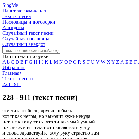
SingMe
Наш телеграм-канал
Тексты песен
Пословицы и поговорки
Анекдоты
Случайный текст песни
Случайная пословица
Случайный анекдот
Найти текст по букве
A
b
C
D
E
F
G
H
I
J
K
L
M
N
O
P
Q
R
S
T
U
V
W
X
Y
Z
А
Б
В
Г
Избранное
Главная
♪
Тексты песен
♪
228 - 911
228 - 911 (текст песни)
эти читают быль, другие небыль
хотят как негры, но выходит хуже некуда
нет, не к тому это я, что типа самый умный
начало хуйня - текст отправляется в урну
и снова здравствуйте, жму руку страстно вам
на три минуты ман, давай ка сделай так