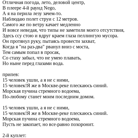
Отличная погода, лето, деловой центр,
В плеере 4-й раунд Nego,
А я на перила лезу зачем-то.
Наблюдаю полет струи с 12 метров.
Самого же по ветру качает медленно
И вовсе неведая, что типы не заметили моего отсутствия,
Здесь ссу стою и вдруг краем глаза пеллингую мусора.
Он протянул руку, пытаясь провести захват,
Когда я "на раз-два" рванул вниз с моста,
Тем самым попал в просак,
Со стаху забыл, что не умею плавать,
Но ныне перед глазами вода.
припев:
15 человек ушли, а я не с ними,
15 человек!Я же в Москве-реке плескаюсь синий.
Морская пучина стремного водоема,
По-любому станет моим последним домом.
15 человек ушли, а я не с ними,
15 человек!Я же в Москве-реке плескаюсь синий.
Морская пучина стремного водоема,
Пусть не закопает, но все-равно похоронит.
2-й куплет: