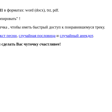
11
в форматах: word (docx), txt, pdf.
опировать"
!
дечка
, чтобы иметь быстрый доступ к понравившемуся треку.
кст песни
,
случайная пословица
и
случайный анекдот
.
сделать Вас чуточку счастливее!