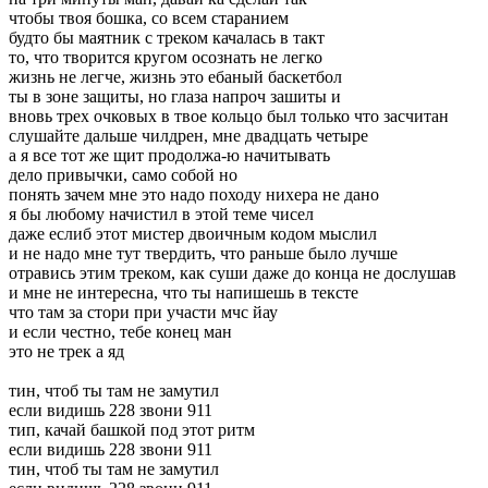
чтобы твоя бошка, со всем старанием
будто бы маятник с треком качалась в такт
то, что творится кругом осознать не легко
жизнь не легче, жизнь это ебаный баскетбол
ты в зоне защиты, но глаза напроч зашиты и
вновь трех очковых в твое кольцо был только что засчитан
слушайте дальше чилдрен, мне двадцать четыре
а я все тот же щит продолжа-ю начитывать
дело привычки, само собой но
понять зачем мне это надо походу нихера не дано
я бы любому начистил в этой теме чисел
даже еслиб этот мистер двоичным кодом мыслил
и не надо мне тут твердить, что раньше было лучше
отравись этим треком, как суши даже до конца не дослушав
и мне не интересна, что ты напишешь в тексте
что там за стори при участи мчс йау
и если честно, тебе конец ман
это не трек а яд
тин, чтоб ты там не замутил
если видишь 228 звони 911
тип, качай башкой под этот ритм
если видишь 228 звони 911
тин, чтоб ты там не замутил