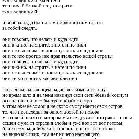
если видишь 228 звони 911
тип, качай башкой под этот ритм
если видишь 228
и вообще куда бы ты там не звонил помни, что
за тобой следят...
они говорят, что делать и куда идти
они в кино, на стрите, в нэте и по тиви
они не выносимы и достанут хоть из под земли
они те кто против нас правительство вашей страны
они говорят, что делать и куда идти
они в кино, на стрите, в нэте и по тиви
они не выносимы и достанут хоть из под земли
они те кто против нас они они они
когда я был младенцем радовался маме и солнцу
но время шло и на меня накинул свои сети ёбаный социум
осознание пришло быстро и крайне остро
в этом океане зомби я не скоро смогу найти свой остров
то, что происходит за окном достойно позора
массовый психоз в котором мы все дружно потеряли головы
сошли с ума от страха и злобы и уже вот вот вот готовы
ближнему ради бумажного золота вцепиться в горло
не включай ящик, там нет ничего настоящего