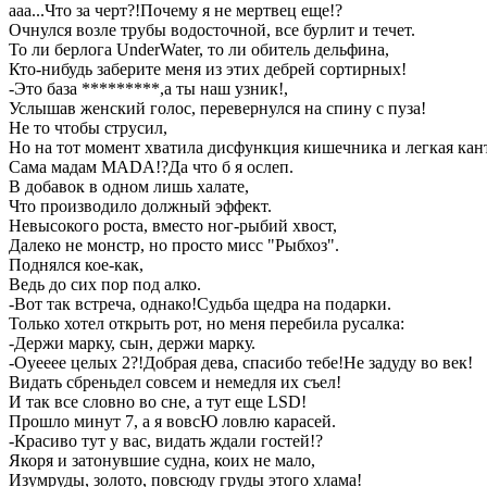
ааа...Что за черт?!Почему я не мертвец еще!?
Очнулся возле трубы водосточной, все бурлит и течет.
То ли берлога UnderWater, то ли обитель дельфина,
Кто-нибудь заберите меня из этих дебрей сортирных!
-Это база *********,а ты наш узник!,
Услышав женский голос, перевернулся на спину с пуза!
Не то чтобы струсил,
Но на тот момент хватила дисфункция кишечника и легкая кан
Сама мадам MADA!?Да что б я ослеп.
В добавок в одном лишь халате,
Что производило должный эффект.
Невысокого роста, вместо ног-рыбий хвост,
Далеко не монстр, но просто мисс "Рыбхоз".
Поднялся кое-как,
Ведь до сих пор под алко.
-Вот так встреча, однако!Судьба щедра на подарки.
Только хотел открыть рот, но меня перебила русалка:
-Держи марку, сын, держи марку.
-Оуееее целых 2?!Добрая дева, спасибо тебе!Не задуду во век!
Видать сбреньдел совсем и немедля их съел!
И так все словно во сне, а тут еще LSD!
Прошло минут 7, а я вовсЮ ловлю карасей.
-Красиво тут у вас, видать ждали гостей!?
Якоря и затонувшие судна, коих не мало,
Изумруды, золото, повсюду груды этого хлама!