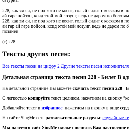
сатурна.
228, как эм си, не под кого не косит, голый сидит с косяком в п
ай гаре пойзон, ксид этой мой лозунг, ведь не даром по болот
228, как эм си, не под кого не косит, голый сидит с косяком в п
ай гар ай гаре пойсон, ксид этой мой лозунг, ведь не даром по
поздней.
(c) 228
Тексты других песен:
Все тексты песен на цифру 2
Другие тексты песен исполнител
Детальная страница текста песни 228 - Билет В о
На детальной странице Вы можете
скачать текст песни 228 - 
С легкостью
копируйте
текст целиком, нажатием на кнопку "к
Добавляйте текст в
избранное
, нажатием на иконку в виде сер
На сайте SingMe есть
развлекательные разделы
:
случайные те
Мы надеемся сайт SingMe сможет поднять Вам настроение и 