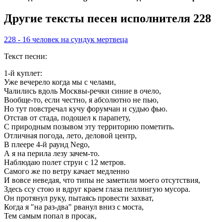
Другие тексты песен исполнителя 228
228 - 16 человек на сундук мертвеца
Текст песни:
1-й куплет:
Уже вечерело когда мы с челами,
Чалились вдоль Москвы-речки синие в очело,
Вообще-то, если честно, я абсолютно не пью,
Но тут повстречал кучу форумчан и судью фью.
Отстав от стада, подошел к парапету,
С природным позывом эту территорию пометить.
Отличная погода, лето, деловой центр,
В плеере 4-й раунд Nego,
А я на перила лезу зачем-то.
Наблюдаю полет струи с 12 метров.
Самого же по ветру качает медленно
И вовсе неведая, что типы не заметили моего отсутствия,
Здесь ссу стою и вдруг краем глаза пеллингую мусора.
Он протянул руку, пытаясь провести захват,
Когда я "на раз-два" рванул вниз с моста,
Тем самым попал в просак,