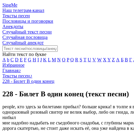
SingMe
Наш телеграм-канал
Тексты песен
Пословицы и поговорки
Анекдоты
Случайный текст песни
Случайная пословица
Случайный анекдот
Найти текст по букве
A
b
C
D
E
F
G
H
I
J
K
L
M
N
O
P
Q
R
S
T
U
V
W
X
Y
Z
А
Б
В
Г
Избранное
Главная
♪
Тексты песен
♪
228 - Билет В один конец
228 - Билет В один конец (текст песни)
people, кто здесь за билетами прибыл? больше крика! в толпе я
одноразовый розовый свитер не велик выбор, либо он гнида, либ
нибыл
мне надобно надыбать не съедобного снадобья, с глубины мар
дорога скатертью, не стоит даже искать её, она уже найдена в