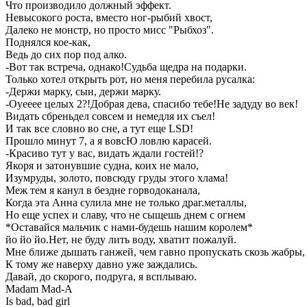
Что производило должный эффект.
Невысокого роста, вместо ног-рыбий хвост,
Далеко не монстр, но просто мисс "Рыбхоз".
Поднялся кое-как,
Ведь до сих пор под алко.
-Вот так встреча, однако!Судьба щедра на подарки.
Только хотел открыть рот, но меня перебила русалка:
-Держи марку, сын, держи марку.
-Оуееее целых 2?!Добрая дева, спасибо тебе!Не задуду во век!
Видать сбреньдел совсем и немедля их съел!
И так все словно во сне, а тут еще LSD!
Прошло минут 7, а я вовсЮ ловлю карасей.
-Красиво тут у вас, видать ждали гостей!?
Якоря и затонувшие судна, коих не мало,
Изумруды, золото, повсюду груды этого хлама!
Меж тем я канул в бездне горводоканала,
Когда эта Анна сулила мне не только драг.металлы,
Но еще успех и славу, что не сыщешь днем с огнем
*Оставайся мальчик с нами-будешь нашим королем*
йо йо йо.Нет, не буду лить воду, хватит пожалуй.
Мне ближе дышать ганжей, чем гавно пропускать скозь жабры,
К тому же наверху давно уже заждались.
Давай, до скорого, подруга, я всплываю.
Madam Mad-A
Is bad, bad girl