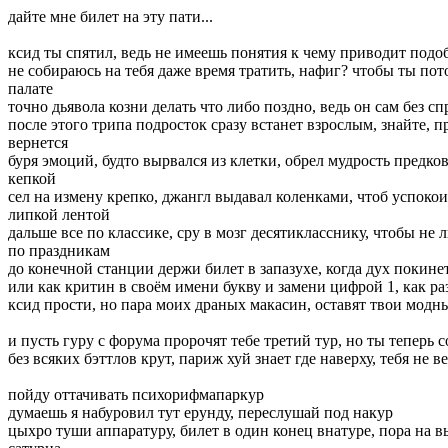
дайте мне билет на эту пати...
ксид ты спятил, ведь не имеешь понятия к чему приводит подо
не собираюсь на тебя даже время тратить, нафиг? чтобы ты пот
палате
точно дьявола козни делать что либо поздно, ведь он сам без с
после этого трипа подросток сразу встанет взрослым, знайте, 
вернется
буря эмоций, будто вырвался из клетки, обрел мудрость предко
кепкой
сел на измену крепко, джангл выдавал коленками, чтоб успокои
липкой лентой
дальше все по классике, сру в мозг десятикласснику, чтобы не л
по праздникам
до конечной станции держи билет в запазухе, когда дух покине
или как критин в своём имени букву и замени цифрой 1, как 
ксид прости, но пара моих драных макасин, оставят твои модны
и пусть гуру с форума пророчят тебе третий тур, но ты теперь 
без всяких бэттлов крут, париж хуй знает где наверху, тебя не 
пойду оттачивать психорифмапаркур
думаешь я набуровил тут ерунду, переслушай под накур
цыхро туши аппаратуру, билет в один конец внатуре, пора на 