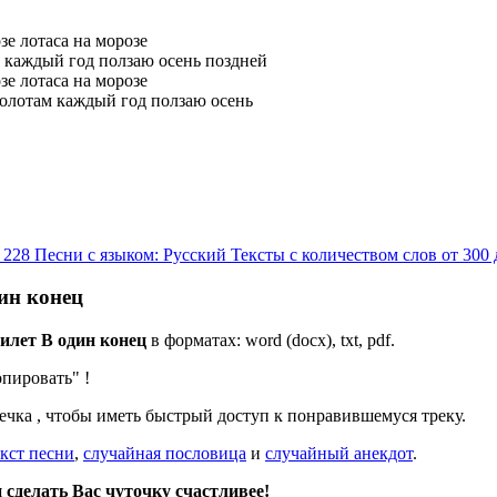
озе лотаса на морозе
ам каждый год ползаю осень поздней
озе лотаса на морозе
 болотам каждый год ползаю осень
я 228
Песни с языком: Русский
Тексты с количеством слов от 300
дин конец
Билет В один конец
в форматах: word (docx), txt, pdf.
опировать"
!
дечка
, чтобы иметь быстрый доступ к понравившемуся треку.
кст песни
,
случайная пословица
и
случайный анекдот
.
сделать Вас чуточку счастливее!