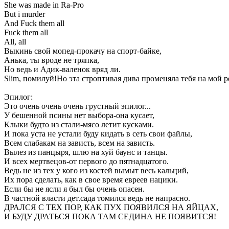
She was made in Ra-Pro
But i murder
And Fuck them all
Fuck them all
All, all
Выкинь свой мопед-прокачу на спорт-байке,
Анька, ты вроде не тряпка,
Но ведь и Адик-валенок вряд ли.
Slim, помилуй!Но эта строптивая дива променяла тебя на мой 
Эпилог:
Это очень очень очень грустный эпилог...
У бешенной псины нет выбора-она кусает,
Клыки будто из стали-мясо летит кусками.
И пока уста не устали буду кидать в сеть свои файлы,
Всем слабакам на зависть, всем на зависть.
Вылез из панцыря, шлю на хуй баунс и танцы.
И всех мертвецов-от первого до пятнадцатого.
Ведь не из тех у кого из костей вымыт весь кальций,
Их пора сделать, как в свое время евреев нацики.
Если бы не ясли я был бы очень опасен.
В частной власти дет.сада томился ведь не напрасно.
ДРАЛСЯ С ТЕХ ПОР, КАК ПУХ ПОЯВИЛСЯ НА ЯЙЦАХ,
И БУДУ ДРАТЬСЯ ПОКА ТАМ СЕДИНА НЕ ПОЯВИТСЯ!