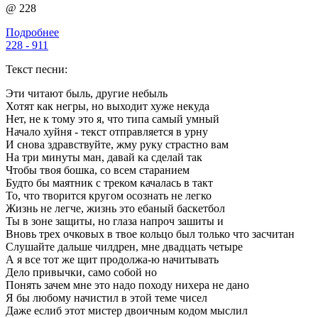
@ 228
Подробнее
228 - 911
Текст песни:
Эти читают быль, другие небыль
Хотят как негры, но выходит хуже некуда
Нет, не к тому это я, что типа самый умный
Начало хуйня - текст отправляется в урну
И снова здравствуйте, жму руку страстно вам
На три минуты ман, давай ка сделай так
Чтобы твоя бошка, со всем старанием
Будто бы маятник с треком качалась в такт
То, что творится кругом осознать не легко
Жизнь не легче, жизнь это ебаный баскетбол
Ты в зоне защиты, но глаза напроч зашиты и
Вновь трех очковых в твое кольцо был только что засчитан
Слушайте дальше чилдрен, мне двадцать четыре
А я все тот же щит продолжа-ю начитывать
Дело привычки, само собой но
Понять зачем мне это надо походу нихера не дано
Я бы любому начистил в этой теме чисел
Даже еслиб этот мистер двоичным кодом мыслил