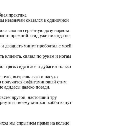
бная практика
ом невзначай оказался в одиночной
проса слопал серьёзную дозу наркоза
просто прежний ксид уже никогда не
в и двадцать минут проболтал с моей
ть клиента, связал по рукам и ногам
ил грязь сидя в асе и дубасил только
т тело, вытрешь ляжки насухо
раз получится амфитаминовый стим
е адидасы далеко позади.
совсем другой, настоящий тру
вернуть и твоему хип-хоп хобби капут
выход мы спрыгнем прямо на кольце