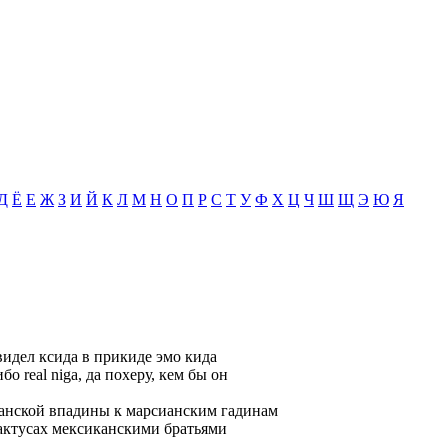
Д
Ё
Е
Ж
З
И
Й
К
Л
М
Н
О
П
Р
С
Т
У
Ф
Х
Ц
Ч
Ш
Щ
Э
Ю
Я
 видел ксида в прикиде эмо кида
о real niga, да похеру, кем бы он
ианской впадины к марсианским гадинам
 кактусах мексиканскими братьями