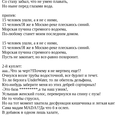
Со стаху забыл, что не умею плавать,
Но ныне перед глазами вода.
припев:
15 человек ушли, а я не с ними,
15 человек!Я же в Москве-реке плескаюсь синий.
Морская пучина стремного водоема,
По-любому станет моим последним домом.
15 человек ушли, а я не с ними,
15 человек!Я же в Москве-реке плескаюсь синий.
Морская пучина стремного водоема,
Пусть не закопает, но все-равно похоронит.
2-й куплет:
ааа...Что за черт?!Почему я не мертвец еще!?
Очнулся возле трубы водосточной, все бурлит и течет.
То ли берлога UnderWater, то ли обитель дельфина,
Кто-нибудь заберите меня из этих дебрей сортирных!
-Это база *********,а ты наш узник!,
Услышав женский голос, перевернулся на спину с пуза!
Не то чтобы струсил,
Но на тот момент хватила дисфункция кишечника и легкая кан
Сама мадам MADA!?Да что б я ослеп.
В добавок в одном лишь халате,