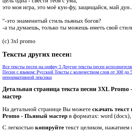
цель одна - свести тебя с ума,
это моя игра, это моё кун-фу, защищайся, май дун..
"-это знаменитый стиль пьяных богов?
-а ты думаешь, только ты можешь иметь свой стил
(c) 3xl promo
Тексты других песен:
Все тексты песен на цифру 3
Другие тексты песен исполнител
Песни с языком: Русский
Тексты с количеством слов от 300 до
ненормативной лексики
Детальная страница текста песни 3XL Promo
мастер
На детальной странице Вы можете
скачать текст
Promo - Пьяный мастер
в форматах: word (docx), t
С легкостью
копируйте
текст целиком, нажатием 