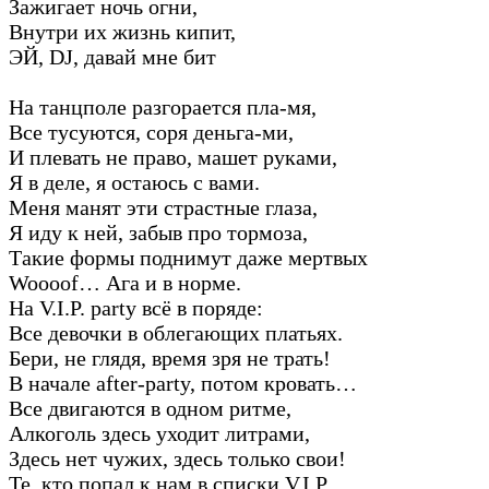
Зажигает ночь огни,
Внутри их жизнь кипит,
ЭЙ, DJ, давай мне бит
На танцполе разгорается пла-мя,
Все тусуются, соря деньга-ми,
И плевать не право, машет руками,
Я в деле, я остаюсь с вами.
Меня манят эти страстные глаза,
Я иду к ней, забыв про тормоза,
Такие формы поднимут даже мертвых
Woooof… Ага и в норме.
На V.I.P. party всё в поряде:
Все девочки в облегающих платьях.
Бери, не глядя, время зря не трать!
В начале after-party, потом кровать…
Все двигаются в одном ритме,
Алкоголь здесь уходит литрами,
Здесь нет чужих, здесь только свои!
Те, кто попал к нам в списки V.I.P.