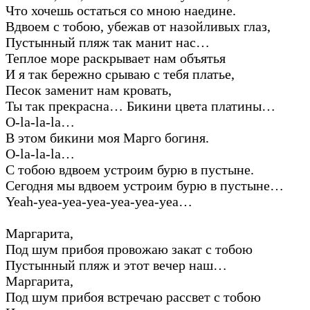
Что хочешь остаться со мною наедине.
Вдвоем с тобою, убежав от назойливых глаз,
Пустынный пляж так манит нас…
Теплое море раскрывает нам объятья
И я так бережно срываю с тебя платье,
Песок заменит нам кровать,
Ты так прекрасна… Бикини цвета платины…
O-la-la-la…
В этом бикини моя Марго богиня.
O-la-la-la…
C тобою вдвоем устроим бурю в пустыне.
Сегодня мы вдвоем устроим бурю в пустыне…
Yeah-yea-yea-yea-yea-yea-yea…
Маргарита,
Под шум прибоя провожаю закат с тобою
Пустынный пляж и этот вечер наш…
Маргарита,
Под шум прибоя встречаю рассвет с тобою