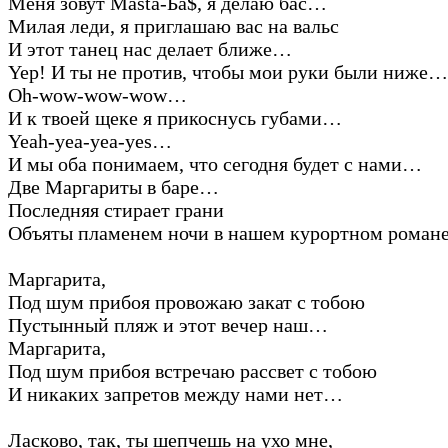
Меня зовут Masta-Ба$, я делаю бас…
Милая леди, я приглашаю вас на вальс
И этот танец нас делает ближе…
Yep! И ты не против, чтобы мои руки были ниже…
Oh-wow-wow-wow…
И к твоей щеке я прикоснусь губами…
Yeah-yea-yea-yes…
И мы оба понимаем, что сегодня будет с нами…
Две Маргариты в баре…
Последняя стирает грани
Объяты пламенем ночи в нашем курортном рома
Маргарита,
Под шум прибоя провожаю закат с тобою
Пустынный пляж и этот вечер наш…
Маргарита,
Под шум прибоя встречаю рассвет с тобою
И никаких запретов между нами нет…
Ласково, так, ты шепчешь на ухо мне,