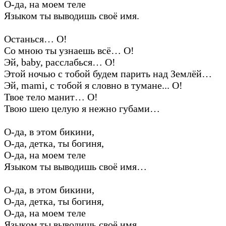
О-да, на моем теле
Языком ты выводишь своё имя.
Останься… О!
Со мною ты узнаешь всё… О!
Эй, baby, расслабься… О!
Этой ночью с тобой будем парить над Землёй…
Эй, mami, с тобой я словно в тумане... О!
Твое тело манит… О!
Твою шею целую я нежно губами…
О-да, в этом бикини,
О-да, детка, ты богиня,
О-да, на моем теле
Языком ты выводишь своё имя…
О-да, в этом бикини,
О-да, детка, ты богиня,
О-да, на моем теле
Языком ты выводишь своё имя...