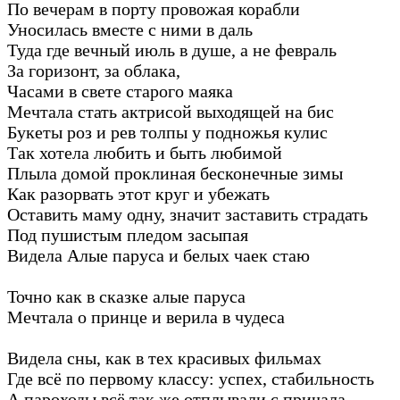
По вечерам в порту провожая корабли
Уносилась вместе с ними в даль
Туда где вечный июль в душе, а не февраль
За горизонт, за облака,
Часами в свете старого маяка
Мечтала стать актрисой выходящей на бис
Букеты роз и рев толпы у подножья кулис
Так хотела любить и быть любимой
Плыла домой проклиная бесконечные зимы
Как разорвать этот круг и убежать
Оставить маму одну, значит заставить страдать
Под пушистым пледом засыпая
Видела Алые паруса и белых чаек стаю
Точно как в сказке алые паруса
Мечтала о принце и верила в чудеса
Видела сны, как в тех красивых фильмах
Где всё по первому классу: успех, стабильность
А пароходы всё так же отплывали с причала