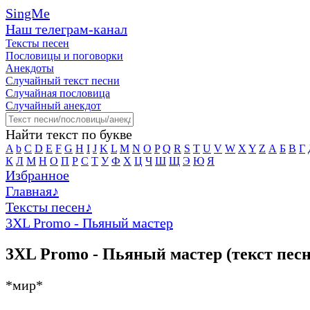
SingMe
Наш телеграм-канал
Тексты песен
Пословицы и поговорки
Анекдоты
Случайный текст песни
Случайная пословица
Случайный анекдот
Найти текст по букве
A
b
C
D
E
F
G
H
I
J
K
L
M
N
O
P
Q
R
S
T
U
V
W
X
Y
Z
А
Б
В
Г
К
Л
М
Н
О
П
Р
С
Т
У
Ф
Х
Ц
Ч
Ш
Щ
Э
Ю
Я
Избранное
Главная
♪
Тексты песен
♪
3XL Promo - Пьяный мастер
3XL Promo - Пьяный мастер (текст пес
*мир*