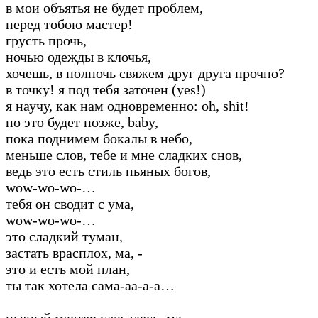
в мои объятья не будет проблем,
перед тобою мастер!
грусть прочь,
ночью одежды в клочья,
хочешь, в полночь свяжем друг друга прочно?
в точку! я под тебя заточен (yes!)
я научу, как нам одновременно: oh, shit!
но это будет позже, baby,
пока поднимем бокалы в небо,
меньше слов, тебе и мне сладких снов,
ведь это есть стиль пьяных богов,
wow-wo-wo-…
тебя он сводит с ума,
wow-wo-wo-…
это сладкий туман,
застать врасплох, ма, -
это и есть мой план,
ты так хотела сама-аа-а-а…
пьяный мастер уже здесь, ма,