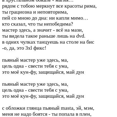
рядом с тобою меркнут все красоты рима,
ты грациозна и неповторима,
пей со мною до дна: ни капли мимо…
кто сказал, что ты непобедима?
мастер здесь, а значит - всё на мази,
ты видела такое раньше лишь на dvd.
в одних чулках танцуешь на столе на бис
-о, да, это 3xl фикс!
пьяный мастер уже здесь, ма,
цель одна - свести тебя с ума,
это моё кун-фу, защищайся, май дун
пьяный мастер уже здесь, ма,
цель одна - свести тебя с ума,
это моё кун-фу, защищайся, май дун
с обложки глянца пьяный masta, эй, мэм,
меня не надо боятся - ты попала в плен,