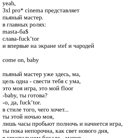
yeah,
3xl pro* cinema представляет
пьяный мастер.
в главных ролях:
masta-ба$
слава-fuck’tor
и впервые на экране stef и чародей
come on, baby
пьяный мастер уже здесь, ма,
цель одна - свести тебя с ума,
это моя игра, это мой floor
-baby, ты готова?
-о, да, fuck’tor.
в стиле того, чего хочет...
ты этой ночью моя,
лишь часы пробьют полночь и начнется игра,
ты пока непорочна, как свет нового дня,
в хрустальном бокале - магия…