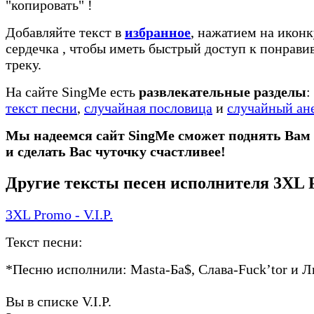
"копировать"
!
Добавляйте текст в
избранное
, нажатием на иконк
сердечка
, чтобы иметь быстрый доступ к понрав
треку.
На сайте SingMe есть
развлекательные разделы
:
текст песни
,
случайная пословица
и
случайный ан
Мы надеемся сайт SingMe сможет поднять Вам
и сделать Вас чуточку счастливее!
Другие тексты песен исполнителя 3XL
3XL Promo - V.I.P.
Текст песни:
*Песню исполнили: Masta-Ба$, Слава-Fuck’tor и 
Вы в списке V.I.P.