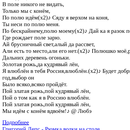
В поле никого не видать,
Только мы с конём,
По полю идём(х2)
♪
Сяду я верхом на коня,
Ты неси по полю меня.
По бескрайнему,полю моему(х2)
♪
Дай ка я разок 
Где рождает поле зарю.
Ай брусничный свет,алый да рассвет,
Али есть то место,али его нет.(х2)
♪
Полюшко моё,р
Дальних деревень огоньки.
Золотая рожь,да кудрявый лён,
Я влюблён в тебя Россия,влюблён.(х2)
♪
Будет доб
год,выбор он
Было всяко,всяко пройдёт.
Пой златая рожь,пой кудрявый лён,
Пой о том как я в Россию влюблён.
Пой златая рожь,пой кудрявый лён,
Мы идём с конём вдвоём!
♪
@ Любэ
Подробнее
Григорий Лепс - Рюмка водки на столе