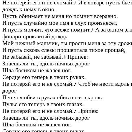
Не потеряй его и не сломай.
♪
И в январе пусть бье
дождь к нему в окно.
Пусть обнимает не меня но помнит всеравно.
И пусть случайно мое имя в слух произнесет,
И пусть молчит, что всеже помнит.
♪
А за окном зж
фонари проклятый дождь.
Мой нежный мальчик, ты прости меня за эту дрож
И пусть сквозь слезы прошептала тихое прощай,
Не забывай, не забывай.
♪
Припев:
Знаешь ли ты, вдоль ночных дорог
Шла босиком не жалея ног.
Сердце его теперь в твоих руках.
Не потеряй его и не сломай.
♪
Чтоб не нести вдоль
дорог
Пепел любви в руках сбив ноги в кровь.
Пульс его теперь в твоих глазах.
Не потеряй его и не сломай.
♪
Припев:
Знаешь ли ты, вдоль ночных дорог
Шла босиком не жалея ног.
Сердце его теперь в твоих руках.