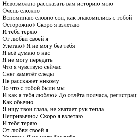
Невозможно рассказать вам историю мою
Очень сложно
Вспоминаю словно сон, как знакомились с тобой
Осторожно
♪
Скоро я взлетаю
И тебя теряю
От любви своей я
Улетаю
♪
Я не могу без тебя
Я всё думаю о нас
Я не могу передать
Что я чувствую сейчас
Снег заметёт следы
Не расскажет никому
То что с тобой были мы
И как я тебя люблю
♪
До отлёта полчаса, регистра
Как обычно
Я ищу твои глаза, не хватает рук тепла
Непривычно
♪
Скоро я взлетаю
И тебя теряю
От любви своей я
Улетаю
♪
Я не могу без тебя