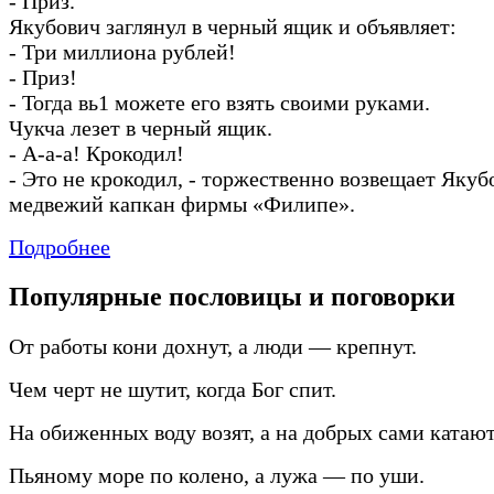
-
Приз.
Якубович заглянул в черный ящик и объявляет:
-
Три миллиона рублей!
-
Приз!
-
Тогда вь1 можете его взять своими руками.
Чукча лезет в черный ящик.
-
А
-
а
-
а! Крокодил!
-
Это не крокодил,
-
торжественно возвещает Якуб
медвежий капкан фирмы «Филипе».
Подробнее
Популярные пословицы и поговорки
От работы кони дохнут, а люди — крепнут.
Чем черт не шутит, когда Бог спит.
На обиженных воду возят, а на добрых сами катают
Пьяному море по колено, а лужа — по уши.