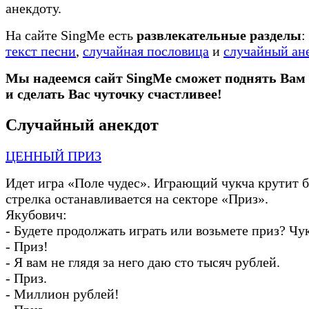
анекдоту.
На сайте SingMe есть
развлекательные разделы
:
текст песни
,
случайная пословица
и
случайный ан
Мы надеемся сайт SingMe сможет поднять Вам
и сделать Вас чуточку счастливее!
Случайный анекдот
ЦЕННЫЙ ПРИЗ
Идет игра «Поле чудес». Играющий чукча крутит б
стрелка останавливается на секторе «Приз».
Якубович:
-
Будете продолжать играть или возьмете приз? Чу
-
Приз!
-
Я вам не глядя за него даю сто тысяч рублей.
-
Приз.
-
Миллион рублей!