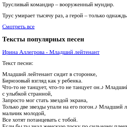
Трусливый командир – вооруженный мундир.
Трус умирает тысячу раз, а герой – только однажды
Смотреть все
Тексты популярных песен
Ирина Аллегрова - Младший лейтенант
Текст песни:
Младший лейтенант сидит в сторонке,
Бирюзовый взгляд как у ребенка.
Что-то не танцует, что-то не танцует он.
♪
Младший
с улыбкой странной,
Запросто мог стать звездой экрана,
Только две звезды упали на его погон.
♪
Младший ле
мальчик молодой,
Все хотят потанцевать с тобой.
Если бы ты знал женскую тоску по сильному плечу