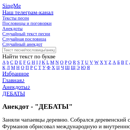
SingMe
Наш телеграм-канал
Тексты песен
Пословицы и поговорки
Анекдоты
Случайный текст песни
Случайная пословица
Случайный анекдот
Найти текст по букве
A
b
C
D
E
F
G
H
I
J
K
L
M
N
O
P
Q
R
S
T
U
V
W
X
Y
Z
А
Б
В
Г
К
Л
М
Н
О
П
Р
С
Т
У
Ф
Х
Ц
Ч
Ш
Щ
Э
Ю
Я
Избранное
Главная
♪
Анекдоты
♪
ДЕБАТЫ
Анекдот - "ДЕБАТЫ"
Заняли чапаевцы деревню. Собрался деревенский с
Фурманов обрисовал международную и внутренн