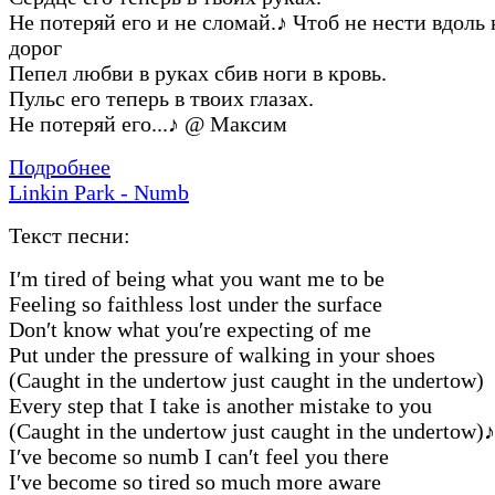
Не потеряй его и не сломай.
♪
Чтоб не нести вдоль
дорог
Пепел любви в руках сбив ноги в кровь.
Пульс его теперь в твоих глазах.
Не потеряй его...
♪
@ Максим
Подробнее
Linkin Park - Numb
Текст песни:
I′m tired of being what you want me to be
Feeling so faithless lost under the surface
Don′t know what you′re expecting of me
Put under the pressure of walking in your shoes
(Caught in the undertow just caught in the undertow)
Every step that I take is another mistake to you
(Caught in the undertow just caught in the undertow)
♪
I′ve become so numb I can′t feel you there
I′ve become so tired so much more aware