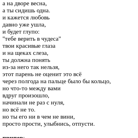
а на дворе весна,
а ты сидишь одна.
и кажется любовь
давно уже ушла,
и будет глупо:
"тебе верить в чудеса"
твои красивые глаза
и на щеках слеза,
ты должна понять
из-за него так нельзя,
этот парень не оценит это всё
через полгода на пальце было бы кольцо,
но что-то между вами
вдруг произошло,
начинали не раз с нуля,
но всё не то.
но ты его ни в чем не вини,
просто прости, улыбнись, отпусти.
припев
: