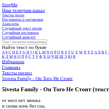
SingMe
Наш телеграм-канал
Тексты песен
Пословицы и поговорки
Анекдоты
Случайный текст песни
Случайная пословица
Случайный анекдот
Найти текст по букве
A
b
C
D
E
F
G
H
I
J
K
L
M
N
O
P
Q
R
S
T
U
V
W
X
Y
Z
А
Б
В
Г
К
Л
М
Н
О
П
Р
С
Т
У
Ф
Х
Ц
Ч
Ш
Щ
Э
Ю
Я
Избранное
Главная
♪
Тексты песен
♪
5ivesta Family - Он Того Не Стоит
5ivesta Family - Он Того Не Стоит (текс
от него нет звонка
и снова ночь без сна,