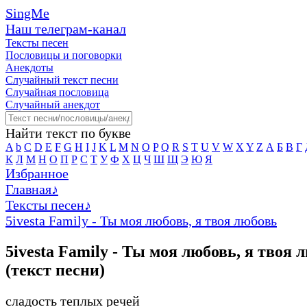
SingMe
Наш телеграм-канал
Тексты песен
Пословицы и поговорки
Анекдоты
Случайный текст песни
Случайная пословица
Случайный анекдот
Найти текст по букве
A
b
C
D
E
F
G
H
I
J
K
L
M
N
O
P
Q
R
S
T
U
V
W
X
Y
Z
А
Б
В
Г
К
Л
М
Н
О
П
Р
С
Т
У
Ф
Х
Ц
Ч
Ш
Щ
Э
Ю
Я
Избранное
Главная
♪
Тексты песен
♪
5ivesta Family - Ты моя любовь, я твоя любовь
5ivesta Family - Ты моя любовь, я твоя 
(текст песни)
сладость теплых речей