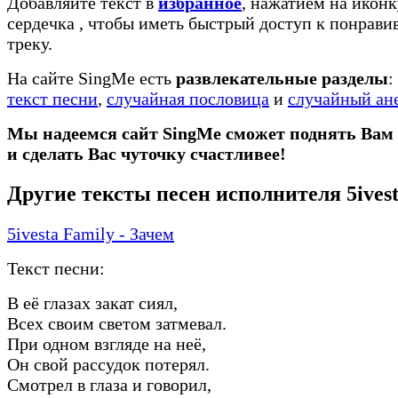
Добавляйте текст в
избранное
, нажатием на иконк
сердечка
, чтобы иметь быстрый доступ к понрав
треку.
На сайте SingMe есть
развлекательные разделы
:
текст песни
,
случайная пословица
и
случайный ан
Мы надеемся сайт SingMe сможет поднять Вам
и сделать Вас чуточку счастливее!
Другие тексты песен исполнителя 5ivest
5ivesta Family - Зачем
Текст песни:
В её глазах закат сиял,
Всех своим светом затмевал.
При одном взгляде на неё,
Он свой рассудок потерял.
Смотрел в глаза и говорил,