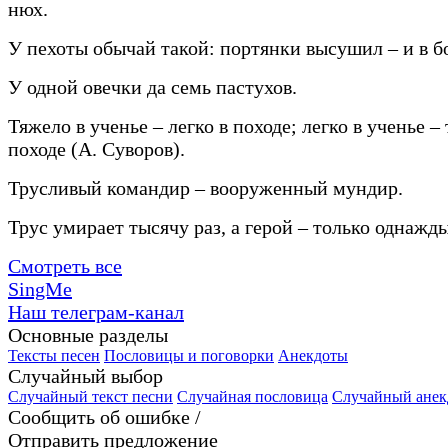
нюх.
У пехоты обычай такой: портянки высушил – и в б
У одной овечки да семь пастухов.
Тяжело в ученье – легко в походе; легко в ученье –
походе (А. Суворов).
Трусливый командир – вооруженный мундир.
Трус умирает тысячу раз, а герой – только однажды
Смотреть все
SingMe
Наш телеграм-канал
Основные разделы
Тексты песен
Пословицы и поговорки
Анекдоты
Случайный выбор
Случайный текст песни
Случайная пословица
Случайный анек
Сообщить об ошибке /
Отправить предложение