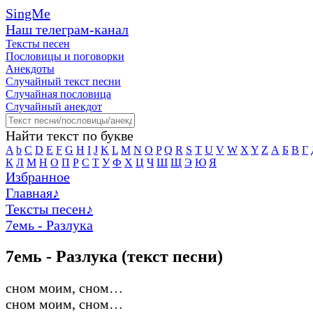
SingMe
Наш телеграм-канал
Тексты песен
Пословицы и поговорки
Анекдоты
Случайный текст песни
Случайная пословица
Случайный анекдот
Найти текст по букве
A
b
C
D
E
F
G
H
I
J
K
L
M
N
O
P
Q
R
S
T
U
V
W
X
Y
Z
А
Б
В
Г
К
Л
М
Н
О
П
Р
С
Т
У
Ф
Х
Ц
Ч
Ш
Щ
Э
Ю
Я
Избранное
Главная
♪
Тексты песен
♪
7емь - Разлука
7емь - Разлука (текст песни)
сном моим, сном…
сном моим, сном…