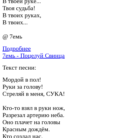
В твоей руке...
Твоя судьба!
В твоих руках,
В твоих...
@ 7емь
Подробнее
7емь - Поцелуй Свинца
Текст песни:
Мордой в пол!
Руки за голову!
Стреляй в меня, СУКА!
Кто-то взял в руки нож,
Разрезал артерию неба.
Оно плачет на головы
Красным дождём.
Кто создал нас,