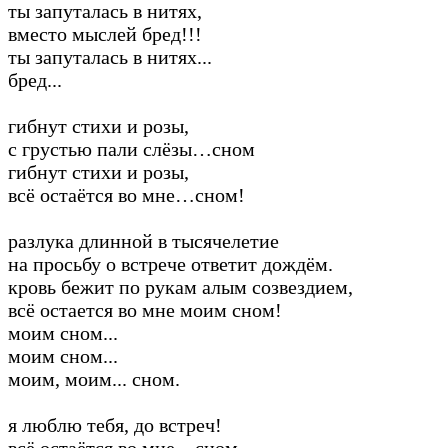
ты запуталась в нитях,
вместо мыслей бред!!!
ты запуталась в нитях...
бред...
гибнут стихи и розы,
с грустью пали слёзы…сном
гибнут стихи и розы,
всё остаётся во мне…сном!
разлука длинной в тысячелетие
на просьбу о встрече ответит дождём.
кровь бежит по рукам алым созвездием,
всё остается во мне моим сном!
моим сном...
моим сном...
моим, моим... сном.
я люблю тебя, до встреч!
всё остаётся во мне... сном.