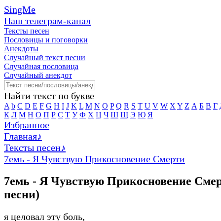
SingMe
Наш телеграм-канал
Тексты песен
Пословицы и поговорки
Анекдоты
Случайный текст песни
Случайная пословица
Случайный анекдот
Найти текст по букве
A
b
C
D
E
F
G
H
I
J
K
L
M
N
O
P
Q
R
S
T
U
V
W
X
Y
Z
А
Б
В
Г
К
Л
М
Н
О
П
Р
С
Т
У
Ф
Х
Ц
Ч
Ш
Щ
Э
Ю
Я
Избранное
Главная
♪
Тексты песен
♪
7емь - Я Чувствую Прикосновение Смерти
7емь - Я Чувствую Прикосновение Смер
песни)
я целовал эту боль,