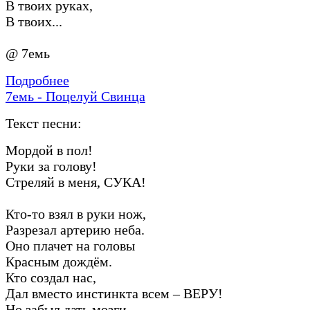
В твоих руках,
В твоих...
@ 7емь
Подробнее
7емь - Поцелуй Свинца
Текст песни:
Мордой в пол!
Руки за голову!
Стреляй в меня, СУКА!
Кто-то взял в руки нож,
Разрезал артерию неба.
Оно плачет на головы
Красным дождём.
Кто создал нас,
Дал вместо инстинкта всем – ВЕРУ!
Но забыл дать мозги