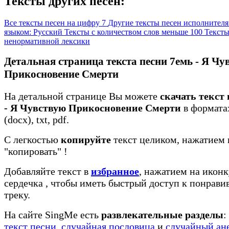
Тексты других песен:
Все тексты песен на цифру 7
Другие тексты песен исполнител
языком: Русский
Тексты с количеством слов меньше 100
Тексты
ненормативной лексики
Детальная страница текста песни 7емь - Я Чу
Прикосновение Смерти
На детальной странице Вы можете
скачать текст
- Я Чувствую Прикосновение Смерти
в формата
(docx), txt, pdf.
С легкостью
копируйте
текст целиком, нажатием 
"копировать"
!
Добавляйте текст в
избранное
, нажатием на иконк
сердечка
, чтобы иметь быстрый доступ к понрав
треку.
На сайте SingMe есть
развлекательные разделы
:
текст песни
,
случайная пословица
и
случайный ан