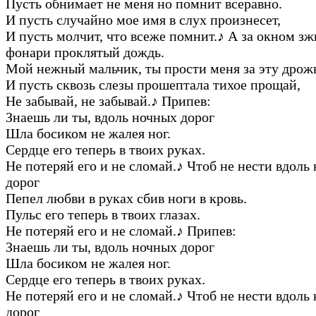
Пусть обнимает не меня но помнит всеравно.
И пусть случайно мое имя в слух произнесет,
И пусть молчит, что всеже помнит.
♪
А за окном зж
фонари проклятый дождь.
Мой нежный мальчик, ты прости меня за эту дрож
И пусть сквозь слезы прошептала тихое прощай,
Не забывай, не забывай.
♪
Припев:
Знаешь ли ты, вдоль ночных дорог
Шла босиком не жалея ног.
Сердце его теперь в твоих руках.
Не потеряй его и не сломай.
♪
Чтоб не нести вдоль
дорог
Пепел любви в руках сбив ноги в кровь.
Пульс его теперь в твоих глазах.
Не потеряй его и не сломай.
♪
Припев:
Знаешь ли ты, вдоль ночных дорог
Шла босиком не жалея ног.
Сердце его теперь в твоих руках.
Не потеряй его и не сломай.
♪
Чтоб не нести вдоль
дорог