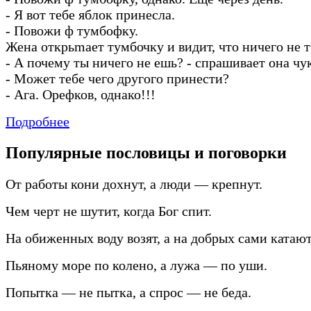
-
Я вот тебе яблок принесла.
-
Повожи ф тумбофку.
Жена открьmает тумбочку и видит, что ничего не т
-
А почему ты ничего не ешь?
-
спрашивает она чук
-
Может тебе чего другого принести?
-
Ага. Орефков, однако!!!
Подробнее
Популярные пословицы и поговорки
От работы кони дохнут, а люди — крепнут.
Чем черт не шутит, когда Бог спит.
На обиженных воду возят, а на добрых сами катают
Пьяному море по колено, а лужа — по уши.
Попытка — не пытка, а спрос — не беда.