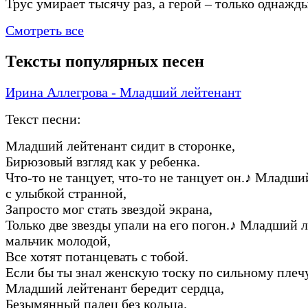
Трус умирает тысячу раз, а герой – только однажды
Смотреть все
Тексты популярных песен
Ирина Аллегрова - Младший лейтенант
Текст песни:
Младший лейтенант сидит в сторонке,
Бирюзовый взгляд как у ребенка.
Что-то не танцует, что-то не танцует он.
♪
Младший
с улыбкой странной,
Запросто мог стать звездой экрана,
Только две звезды упали на его погон.
♪
Младший ле
мальчик молодой,
Все хотят потанцевать с тобой.
Если бы ты знал женскую тоску по сильному плечу
Младший лейтенант бередит сердца,
Безымянный палец без кольца.