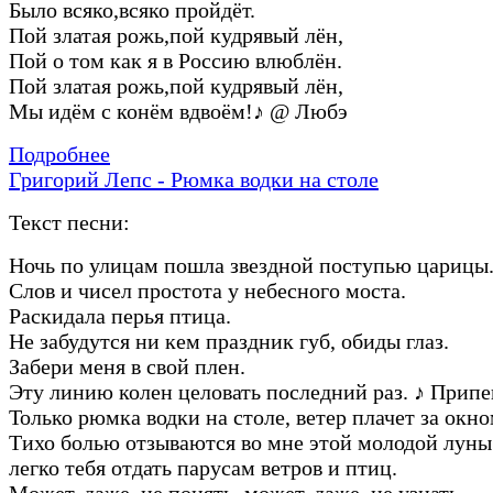
Было всяко,всяко пройдёт.
Пой златая рожь,пой кудрявый лён,
Пой о том как я в Россию влюблён.
Пой златая рожь,пой кудрявый лён,
Мы идём с конём вдвоём!
♪
@ Любэ
Подробнее
Григорий Лепс - Рюмка водки на столе
Текст песни:
Ночь по улицам пошла звездной поступью царицы
Слов и чисел простота у небесного моста.
Раскидала перья птица.
Не забудутся ни кем праздник губ, обиды глаз.
Забери меня в свой плен.
Эту линию колен целовать последний раз.
♪
Припе
Только рюмка водки на столе, ветер плачет за окно
Тихо болью отзываются во мне этой молодой луны
легко тебя отдать парусам ветров и птиц.
Может, даже, не понять, может, даже, не узнать