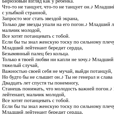
Бирюзовый взгляд как у ребенка.
Что-то не танцует, что-то не танцует он.
♪
Младший
с улыбкой странной,
Запросто мог стать звездой экрана,
Только две звезды упали на его погон.
♪
Младший ле
мальчик молодой,
Все хотят потанцевать с тобой.
Если бы ты знал женскую тоску по сильному плечу
Младший лейтенант бередит сердца,
Безымянный палец без кольца.
Только я твоей любви ни капли не хочу.
♪
Младший 
тяжелый случай,
Важностью своей себя не мучай, выйди потанцуй,
Но будто бы не слышит он.
♪
Ты не генерал и слава 
Двадцать лет спустя ты понемногу,
Станешь понимать, что молодость важней погон.
♪
лейтенант, мальчик молодой,
Все хотят потанцевать с тобой.
Если бы ты знал женскую тоску по сильному плечу
Младший лейтенант бередит сердца,