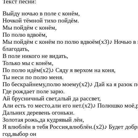
Текст песни:
Выйду ночью в поле с конём,
Ночкой тёмной тихо пойдём.
Мы пойдём с конём,
По полю вдвоём,
Мы пойдём с конём по полю вдвоём(х3)
♪
Ночью в 
благодать,
В поле никого не видать,
Только мы с конём,
По полю идём(х2)
♪
Сяду я верхом на коня,
Ты неси по полю меня.
По бескрайнему,полю моему(х2)
♪
Дай ка я разок 
Где рождает поле зарю.
Ай брусничный свет,алый да рассвет,
Али есть то место,али его нет.(х2)
♪
Полюшко моё,р
Дальних деревень огоньки.
Золотая рожь,да кудрявый лён,
Я влюблён в тебя Россия,влюблён.(х2)
♪
Будет доб
год,выбор он