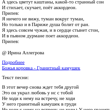
А здесь цветут каштаны, какой-то странный сон
И стихает, скучает, поёт аккордеон.
Припев:
Я ничего не вижу, туман вокруг туман,
Но только и в Париже душа болит от ран.
Я здесь совсем чужая, и в сердце стынет стон,
И в пьяном дурмане поет аккордеон.
Припев:
@ Ирина Аллегрова
Подробнее
Божья коровка - Гранитный камушек
Текст песни:
В этот вечер снова ждет тебя другой
Это он украл любовь у нс с тобой
Не ходи к нему на встречу, не ходи
У него гранитный камушек в груди
Не ходи к нему на встречу, не ходи
♪
У него гранит