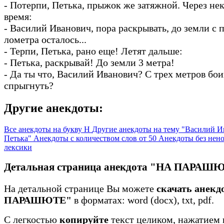
- Потерпи, Петька, прыжок же затяжной. Через не
время:
- Василий Иванович, пора раскрывать, до земли с 
лометра осталось...
- Терпи, Петька, рано еще! Летят дальше:
- Петька, раскрывай! До земли 3 метра!
- Да ты что, Василий Иванович? С трех метров бо
спрыгнуть?
Другие анекдоты:
Все анекдоты на букву Н
Другие анекдоты на тему "Василий И
Петька"
Анекдоты с количеством слов от 50
Анекдоты без нен
лексики
Детальная страница анекдота "НА ПАРАШ
На детальной странице Вы можете
скачать анекд
ПАРАШЮТЕ"
в форматах: word (docx), txt, pdf.
С легкостью
копируйте
текст целиком, нажатием 