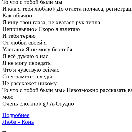
То что с тобой были мы
И как я тебя люблю
♪
До отлёта полчаса, регистра
Как обычно
Я ищу твои глаза, не хватает рук тепла
Непривычно
♪
Скоро я взлетаю
И тебя теряю
От любви своей я
Улетаю
♪
Я не могу без тебя
Я всё думаю о нас
Я не могу передать
Что я чувствую сейчас
Снег заметёт следы
Не расскажет никому
То что с тобой были мы
♪
Невозможно рассказать в
мою
Очень сложно
♪
@ А-Студио
Подробнее
Любэ - Конь