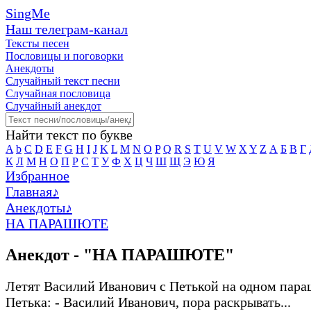
SingMe
Наш телеграм-канал
Тексты песен
Пословицы и поговорки
Анекдоты
Случайный текст песни
Случайная пословица
Случайный анекдот
Найти текст по букве
A
b
C
D
E
F
G
H
I
J
K
L
M
N
O
P
Q
R
S
T
U
V
W
X
Y
Z
А
Б
В
Г
К
Л
М
Н
О
П
Р
С
Т
У
Ф
Х
Ц
Ч
Ш
Щ
Э
Ю
Я
Избранное
Главная
♪
Анекдоты
♪
НА ПАРАШЮТЕ
Анекдот - "НА ПАРАШЮТЕ"
Летят Василий Иванович с Петькой на одном пара
Петька: - Василий Иванович, пора раскрывать...