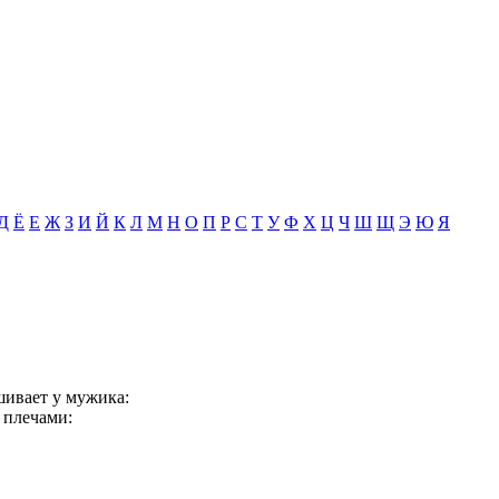
Д
Ё
Е
Ж
З
И
Й
К
Л
М
Н
О
П
Р
С
Т
У
Ф
Х
Ц
Ч
Ш
Щ
Э
Ю
Я
шивает у мужика:
 плечами: