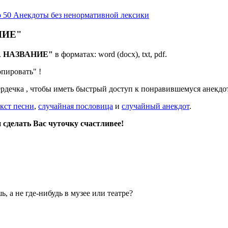
о 50
Анекдоты без ненормативной лексики
АНИЕ"
ДА НАЗВАНИЕ"
в форматах: word (docx), txt, pdf.
опировать"
!
ердечка
, чтобы иметь быстрый доступ к понравившемуся анекдот
кст песни
,
случайная пословица
и
случайный анекдот
.
сделать Вас чуточку счастливее!
, а не где
-
нибудь в музее или театре?