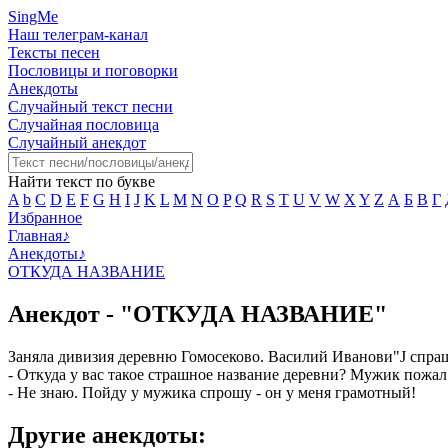
SingMe
Наш телеграм-канал
Тексты песен
Пословицы и поговорки
Анекдоты
Случайный текст песни
Случайная пословица
Случайный анекдот
Найти текст по букве
A
b
C
D
E
F
G
H
I
J
K
L
M
N
O
P
Q
R
S
T
U
V
W
X
Y
Z
А
Б
В
Г
Избранное
Главная
♪
Анекдоты
♪
ОТКУДА НАЗВАНИЕ
Анекдот - "ОТКУДА НАЗВАНИЕ"
Заняла дивизия деревню Гомосеково. Василий Иванови"J спра
- Откуда у вас такое страшное название деревни? Мужик пожал
- Не знаю. Пойду у мужика спрошу - он у меня грамотный!
Другие анекдоты: