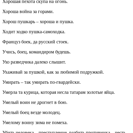
Хорошая пехота скупа на огонь.
Хороша война за горами.
Хорош пушкарь – хороша и пушка.
Ходит ходко пушка-самоходка.
Француз боек, да русский стоек.
Учись, боец, командиром будешь.
Ухо разведчика далеко слышит.
Ухаживай за пушкой, как за любимой подружкой.
Умирать – так умирать по-гвардейски.
Умерла та курица, которая несла татарам золотые яйца.
Умелый воин не дрогнет в бою.
Умелый боец везде молодец.
Умелому воину зима не помеха.
Убить человека – преступление, разбить противника – честь.