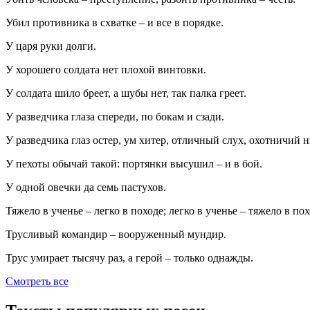
Убил противника в схватке – и все в порядке.
У царя руки долги.
У хорошего солдата нет плохой винтовки.
У солдата шило бреет, а шубы нет, так палка греет.
У разведчика глаза спереди, по бокам и сзади.
У разведчика глаз остер, ум хитер, отличный слух, охотничий 
У пехоты обычай такой: портянки высушил – и в бой.
У одной овечки да семь пастухов.
Тяжело в ученье – легко в походе; легко в ученье – тяжело в по
Трусливый командир – вооруженный мундир.
Трус умирает тысячу раз, а герой – только однажды.
Смотреть все