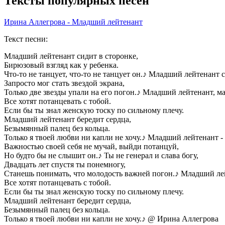
Тексты популярных песен
Ирина Аллегрова - Младший лейтенант
Текст песни:
Младший лейтенант сидит в сторонке,
Бирюзовый взгляд как у ребенка.
Что-то не танцует, что-то не танцует он.
♪
Младший лейтенант с
Запросто мог стать звездой экрана,
Только две звезды упали на его погон.
♪
Младший лейтенант, ма
Все хотят потанцевать с тобой.
Если бы ты знал женскую тоску по сильному плечу.
Младший лейтенант бередит сердца,
Безымянный палец без кольца.
Только я твоей любви ни капли не хочу.
♪
Младший лейтенант - 
Важностью своей себя не мучай, выйди потанцуй,
Но будто бы не слышит он.
♪
Ты не генерал и слава богу,
Двадцать лет спустя ты понемногу,
Станешь понимать, что молодость важней погон.
♪
Младший лей
Все хотят потанцевать с тобой.
Если бы ты знал женскую тоску по сильному плечу.
Младший лейтенант бередит сердца,
Безымянный палец без кольца.
Только я твоей любви ни капли не хочу.
♪
@ Ирина Аллегрова