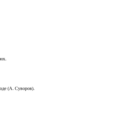
нюх.
ходе (А. Суворов).