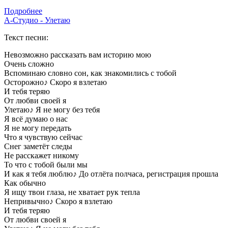
Подробнее
А-Студио - Улетаю
Текст песни:
Невозможно рассказать вам историю мою
Очень сложно
Вспоминаю словно сон, как знакомились с тобой
Осторожно
♪
Скоро я взлетаю
И тебя теряю
От любви своей я
Улетаю
♪
Я не могу без тебя
Я всё думаю о нас
Я не могу передать
Что я чувствую сейчас
Снег заметёт следы
Не расскажет никому
То что с тобой были мы
И как я тебя люблю
♪
До отлёта полчаса, регистрация прошла
Как обычно
Я ищу твои глаза, не хватает рук тепла
Непривычно
♪
Скоро я взлетаю
И тебя теряю
От любви своей я