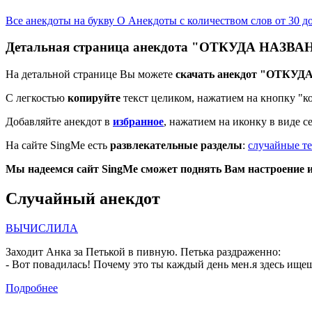
Все анекдоты на букву О
Анекдоты с количеством слов от 30 д
Детальная страница анекдота "ОТКУДА НАЗВ
На детальной странице Вы можете
скачать анекдот "ОТКУ
С легкостью
копируйте
текст целиком, нажатием на кнопку "к
Добавляйте анекдот в
избранное
, нажатием на иконку в виде с
На сайте SingMe есть
развлекательные разделы
:
случайные те
Мы надеемся сайт SingMe сможет поднять Вам настроение и 
Случайный анекдот
ВЫЧИСЛИЛА
Заходит Анка за Петькой в пивную. Петька раздраженно:
-
Вот повадилась! Почему это ты каждый день мен.я здесь ищешь
Подробнее