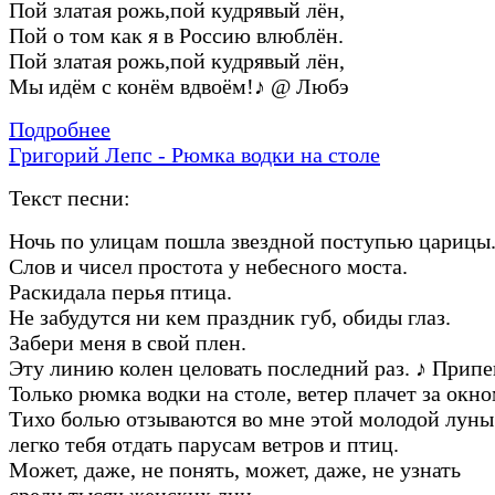
Пой златая рожь,пой кудрявый лён,
Пой о том как я в Россию влюблён.
Пой златая рожь,пой кудрявый лён,
Мы идём с конём вдвоём!
♪
@ Любэ
Подробнее
Григорий Лепс - Рюмка водки на столе
Текст песни:
Ночь по улицам пошла звездной поступью царицы
Слов и чисел простота у небесного моста.
Раскидала перья птица.
Не забудутся ни кем праздник губ, обиды глаз.
Забери меня в свой плен.
Эту линию колен целовать последний раз.
♪
Припе
Только рюмка водки на столе, ветер плачет за окно
Тихо болью отзываются во мне этой молодой луны
легко тебя отдать парусам ветров и птиц.
Может, даже, не понять, может, даже, не узнать
среди тысяч женских лиц.