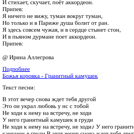
И стихает, скучает, поёт аккордеон.
Припев:
Я ничего не вижу, туман вокруг туман,
Но только и в Париже душа болит от ран.
Я здесь совсем чужая, и в сердце стынет стон,
И в пьяном дурмане поет аккордеон.
Припев:
@ Ирина Аллегрова
Подробнее
Божья коровка - Гранитный камушек
Текст песни:
В этот вечер снова ждет тебя другой
Это он украл любовь у нс с тобой
Не ходи к нему на встречу, не ходи
У него гранитный камушек в груди
Не ходи к нему на встречу, не ходи
♪
У него гранит
камушек в груди В этот вечер снова ждет тебя дру