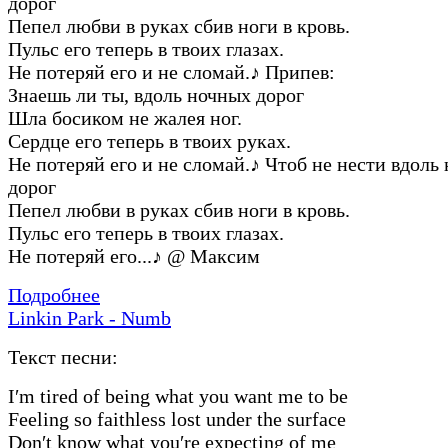
дорог
Пепел любви в руках сбив ноги в кровь.
Пульс его теперь в твоих глазах.
Не потеряй его и не сломай.
♪
Припев:
Знаешь ли ты, вдоль ночных дорог
Шла босиком не жалея ног.
Сердце его теперь в твоих руках.
Не потеряй его и не сломай.
♪
Чтоб не нести вдоль
дорог
Пепел любви в руках сбив ноги в кровь.
Пульс его теперь в твоих глазах.
Не потеряй его...
♪
@ Максим
Подробнее
Linkin Park - Numb
Текст песни:
I′m tired of being what you want me to be
Feeling so faithless lost under the surface
Don′t know what you′re expecting of me