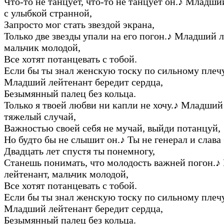
Что-то не танцует, что-то не танцует он.
♪
Младший
с улыбкой странной,
Запросто мог стать звездой экрана,
Только две звезды упали на его погон.
♪
Младший ле
мальчик молодой,
Все хотят потанцевать с тобой.
Если бы ты знал женскую тоску по сильному плечу
Младший лейтенант бередит сердца,
Безымянный палец без кольца.
Только я твоей любви ни капли не хочу.
♪
Младший 
тяжелый случай,
Важностью своей себя не мучай, выйди потанцуй,
Но будто бы не слышит он.
♪
Ты не генерал и слава 
Двадцать лет спустя ты понемногу,
Станешь понимать, что молодость важней погон.
♪
лейтенант, мальчик молодой,
Все хотят потанцевать с тобой.
Если бы ты знал женскую тоску по сильному плечу
Младший лейтенант бередит сердца,
Безымянный палец без кольца.