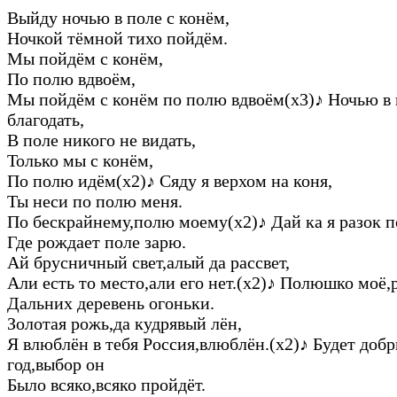
Выйду ночью в поле с конём,
Ночкой тёмной тихо пойдём.
Мы пойдём с конём,
По полю вдвоём,
Мы пойдём с конём по полю вдвоём(х3)
♪
Ночью в 
благодать,
В поле никого не видать,
Только мы с конём,
По полю идём(х2)
♪
Сяду я верхом на коня,
Ты неси по полю меня.
По бескрайнему,полю моему(х2)
♪
Дай ка я разок 
Где рождает поле зарю.
Ай брусничный свет,алый да рассвет,
Али есть то место,али его нет.(х2)
♪
Полюшко моё,р
Дальних деревень огоньки.
Золотая рожь,да кудрявый лён,
Я влюблён в тебя Россия,влюблён.(х2)
♪
Будет доб
год,выбор он
Было всяко,всяко пройдёт.