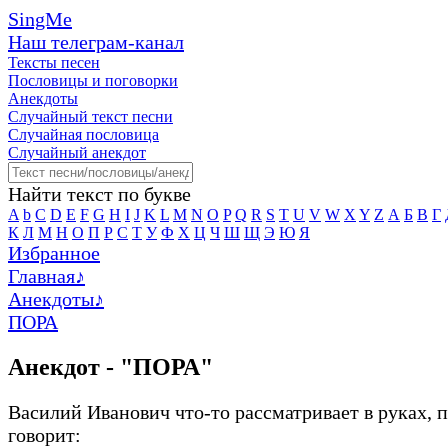
SingMe
Наш телеграм-канал
Тексты песен
Пословицы и поговорки
Анекдоты
Случайный текст песни
Случайная пословица
Случайный анекдот
Найти текст по букве
A
b
C
D
E
F
G
H
I
J
K
L
M
N
O
P
Q
R
S
T
U
V
W
X
Y
Z
А
Б
В
Г
К
Л
М
Н
О
П
Р
С
Т
У
Ф
Х
Ц
Ч
Ш
Щ
Э
Ю
Я
Избранное
Главная
♪
Анекдоты
♪
ПОРА
Анекдот - "ПОРА"
Василий Иванович что-то рассматривает в руках, 
говорит: