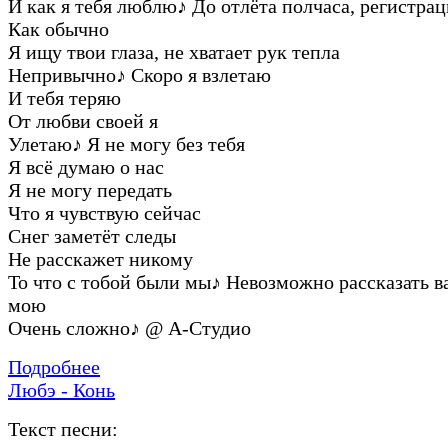
И как я тебя люблю
♪
До отлёта полчаса, регистра
Как обычно
Я ищу твои глаза, не хватает рук тепла
Непривычно
♪
Скоро я взлетаю
И тебя теряю
От любви своей я
Улетаю
♪
Я не могу без тебя
Я всё думаю о нас
Я не могу передать
Что я чувствую сейчас
Снег заметёт следы
Не расскажет никому
То что с тобой были мы
♪
Невозможно рассказать в
мою
Очень сложно
♪
@ А-Студио
Подробнее
Любэ - Конь
Текст песни: