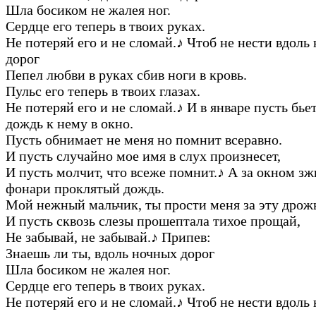
Шла босиком не жалея ног.
Сердце его теперь в твоих руках.
Не потеряй его и не сломай.
♪
Чтоб не нести вдоль
дорог
Пепел любви в руках сбив ноги в кровь.
Пульс его теперь в твоих глазах.
Не потеряй его и не сломай.
♪
И в январе пусть бье
дождь к нему в окно.
Пусть обнимает не меня но помнит всеравно.
И пусть случайно мое имя в слух произнесет,
И пусть молчит, что всеже помнит.
♪
А за окном зж
фонари проклятый дождь.
Мой нежный мальчик, ты прости меня за эту дрож
И пусть сквозь слезы прошептала тихое прощай,
Не забывай, не забывай.
♪
Припев:
Знаешь ли ты, вдоль ночных дорог
Шла босиком не жалея ног.
Сердце его теперь в твоих руках.
Не потеряй его и не сломай.
♪
Чтоб не нести вдоль