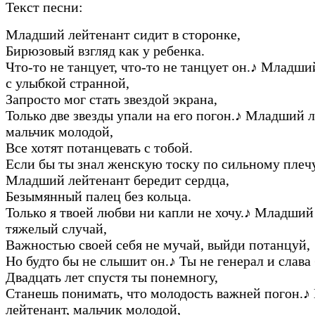
Текст песни:
Младший лейтенант сидит в сторонке,
Бирюзовый взгляд как у ребенка.
Что-то не танцует, что-то не танцует он.
♪
Младший
с улыбкой странной,
Запросто мог стать звездой экрана,
Только две звезды упали на его погон.
♪
Младший ле
мальчик молодой,
Все хотят потанцевать с тобой.
Если бы ты знал женскую тоску по сильному плечу
Младший лейтенант бередит сердца,
Безымянный палец без кольца.
Только я твоей любви ни капли не хочу.
♪
Младший 
тяжелый случай,
Важностью своей себя не мучай, выйди потанцуй,
Но будто бы не слышит он.
♪
Ты не генерал и слава 
Двадцать лет спустя ты понемногу,
Станешь понимать, что молодость важней погон.
♪
лейтенант, мальчик молодой,