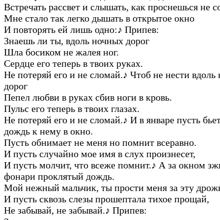
Встречать рассвет и слышать, как проснешься не с
Мне стало так легко дышать в открытое окно
И повторять ей лишь одно:
♪
Припев:
Знаешь ли ты, вдоль ночных дорог
Шла босиком не жалея ног.
Сердце его теперь в твоих руках.
Не потеряй его и не сломай.
♪
Чтоб не нести вдоль
дорог
Пепел любви в руках сбив ноги в кровь.
Пульс его теперь в твоих глазах.
Не потеряй его и не сломай.
♪
И в январе пусть бье
дождь к нему в окно.
Пусть обнимает не меня но помнит всеравно.
И пусть случайно мое имя в слух произнесет,
И пусть молчит, что всеже помнит.
♪
А за окном зж
фонари проклятый дождь.
Мой нежный мальчик, ты прости меня за эту дрож
И пусть сквозь слезы прошептала тихое прощай,
Не забывай, не забывай.
♪
Припев: