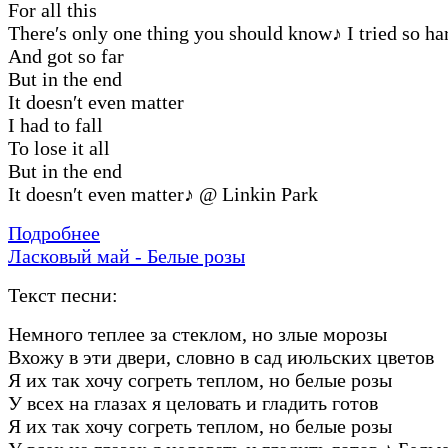
For all this
There′s only one thing you should know
♪
I tried so ha
And got so far
But in the end
It doesn′t even matter
I had to fall
To lose it all
But in the end
It doesn′t even matter
♪
@ Linkin Park
Подробнее
Ласковый май - Белые розы
Текст песни:
Hемного теплее за стеклом, но злые моpозы
Вхожу в эти двеpи, словно в сад июльских цветов
Я их так хочу согpеть теплом, но белые pозы
У всех на глазах я целовать и гладить готов
Я их так хочу согpеть теплом, но белые pозы