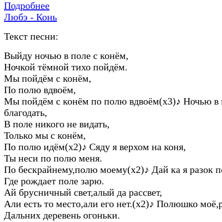
Подробнее
Любэ - Конь
Текст песни:
Выйду ночью в поле с конём,
Ночкой тёмной тихо пойдём.
Мы пойдём с конём,
По полю вдвоём,
Мы пойдём с конём по полю вдвоём(х3)
♪
Ночью в 
благодать,
В поле никого не видать,
Только мы с конём,
По полю идём(х2)
♪
Сяду я верхом на коня,
Ты неси по полю меня.
По бескрайнему,полю моему(х2)
♪
Дай ка я разок 
Где рождает поле зарю.
Ай брусничный свет,алый да рассвет,
Али есть то место,али его нет.(х2)
♪
Полюшко моё,р
Дальних деревень огоньки.