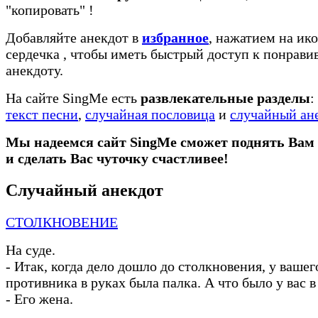
"копировать"
!
Добавляйте анекдот в
избранное
, нажатием на ико
сердечка
, чтобы иметь быстрый доступ к понрав
анекдоту.
На сайте SingMe есть
развлекательные разделы
:
текст песни
,
случайная пословица
и
случайный ан
Мы надеемся сайт SingMe сможет поднять Вам
и сделать Вас чуточку счастливее!
Случайный анекдот
СТОЛКНОВЕНИЕ
На суде.
-
Итак, когда дело дошло до столкновения, у вашег
противника в руках была палка. А что было у вас в
-
Его жена.