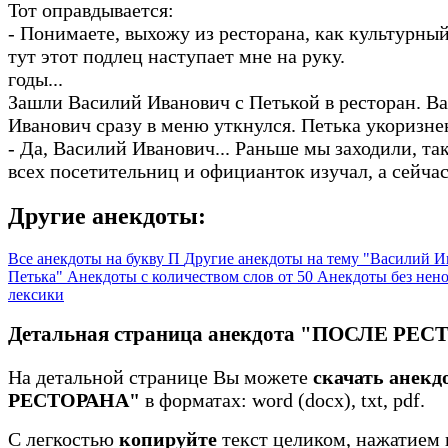
Тот оправдывается:
- Понимаете, выхожу из ресторана, как культурный
тут этот подлец наступает мне на руку.
годы...
Зашли Василий Иванович с Петькой в ресторан. В
Иванович сразу в меню уткнулся. Петька укоризне
- Да, Василий Иванович... Раньше мы заходили, так
всех посетительниц и официанток изучал, а сейчас
Другие анекдоты:
Все анекдоты на букву П
Другие анекдоты на тему "Василий И
Петька"
Анекдоты с количеством слов от 50
Анекдоты без нен
лексики
Детальная страница анекдота "ПОСЛЕ РЕ
На детальной странице Вы можете
скачать анек
РЕСТОРАНА"
в форматах: word (docx), txt, pdf.
С легкостью
копируйте
текст целиком, нажатием 