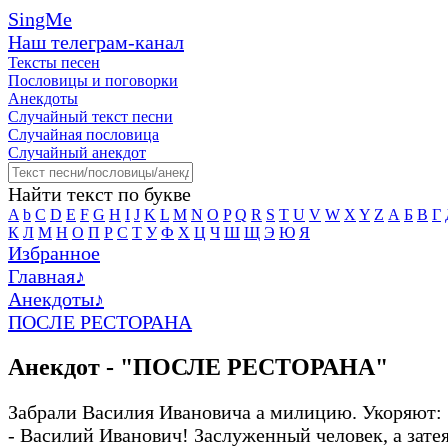
SingMe
Наш телеграм-канал
Тексты песен
Пословицы и поговорки
Анекдоты
Случайный текст песни
Случайная пословица
Случайный анекдот
Найти текст по букве
A
b
C
D
E
F
G
H
I
J
K
L
M
N
O
P
Q
R
S
T
U
V
W
X
Y
Z
А
Б
В
Г
К
Л
М
Н
О
П
Р
С
Т
У
Ф
Х
Ц
Ч
Ш
Щ
Э
Ю
Я
Избранное
Главная
♪
Анекдоты
♪
ПОСЛЕ РЕСТОРАНА
Анекдот - "ПОСЛЕ РЕСТОРАНА"
Забрали Василия Ивановича а милицию. Укоряют:
- Василий Иванович! Заслуженный человек, а затеял