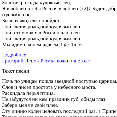
Золотая рожь,да кудрявый лён,
Я влюблён в тебя Россия,влюблён.(х2)
♪
Будет доб
год,выбор он
Было всяко,всяко пройдёт.
Пой златая рожь,пой кудрявый лён,
Пой о том как я в Россию влюблён.
Пой златая рожь,пой кудрявый лён,
Мы идём с конём вдвоём!
♪
@ Любэ
Подробнее
Григорий Лепс - Рюмка водки на столе
Текст песни:
Ночь по улицам пошла звездной поступью царицы
Слов и чисел простота у небесного моста.
Раскидала перья птица.
Не забудутся ни кем праздник губ, обиды глаз.
Забери меня в свой плен.
Эту линию колен целовать последний раз.
♪
Припе
Только рюмка водки на столе, ветер плачет за окно