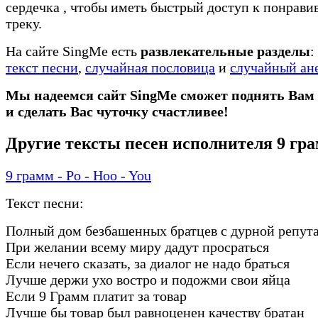
сердечка
, чтобы иметь быстрый доступ к понрав
треку.
На сайте SingMe есть
развлекательные разделы
:
текст песни
,
случайная пословица
и
случайный ан
Мы надеемся сайт SingMe сможет поднять Вам
и сделать Вас чуточку счастливее!
Другие тексты песен исполнителя 9 гр
9 грамм - Po - Hoo - You
Текст песни:
Полный дом безбашенных братцев с дурной репут
При желании всему миру дадут просраться
Если нечего сказать, за диалог не надо браться
Лучше держи ухо востро и подожми свои яйца
Если 9 Грамм платит за товар
Лучше бы товар был равноценен качеству братан