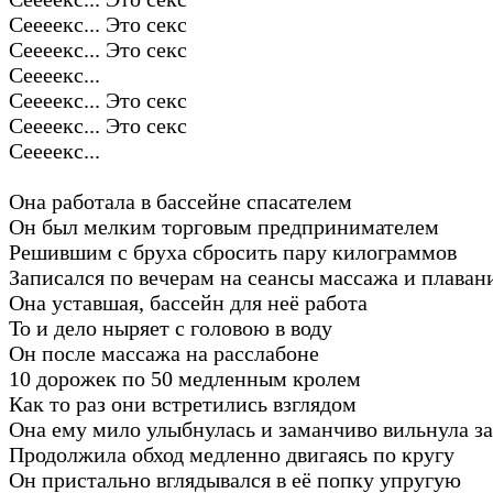
Сеееекс... Это секс
Сеееекс... Это секс
Сеееекс...
Сеееекс... Это секс
Сеееекс... Это секс
Сеееекс...
Она работала в бассейне спасателем
Он был мелким торговым предпринимателем
Решившим с бруха сбросить пару килограммов
Записался по вечерам на сеансы массажа и плаван
Она уставшая, бассейн для неё работа
То и дело ныряет с головою в воду
Он после массажа на расслабоне
10 дорожек по 50 медленным кролем
Как то раз они встретились взглядом
Она ему мило улыбнулась и заманчиво вильнула з
Продолжила обход медленно двигаясь по кругу
Он пристально вглядывался в её попку упругую