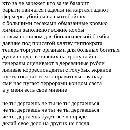
кто за че зарежет кто за че базарит
барыги панчатся гадалки на картах гадают
фермеры убийцы на скотобойнях
с большими тесаками обмазанные кровью
химики заполняют всякие колбы
новым составом для биологической бомбы
давшие под присягой клятву гиппократа
теперь торгуют органами для больных богатых
души солдат вставших на тропу войны
генералы оценивают в деревянные рубли
лживые корреспонденты с голубых экранов
пусть говорят то что правительству надо
сми нас пугает террорами концом света
а у меня есть свое мнение
че ты дергаешь че ты че ты дергаешься
че ты дергаешь че ты че ты дергаешься
че ты дергаешь будет все в поряде
делай свое дело на других не глядя