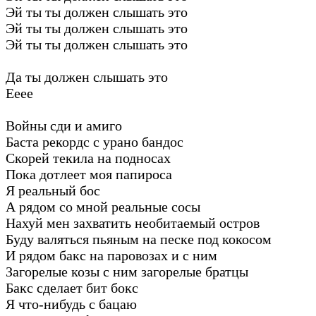
Эй ты ты должен слышать это
Эй ты ты должен слышать это
Эй ты ты должен слышать это
Да ты должен слышать это
Ееее
Войны сди и амиго
Баста рекордс с урано бандос
Скорей текила на подносах
Пока дотлеет моя папироса
Я реальный бос
А рядом со мной реальные сосы
Нахуй мен захватить необитаемый остров
Буду валяться пьяным на песке под кокосом
И рядом бакс на паровозах и с ним
Загорелые козы с ним загорелые братцы
Бакс сделает бит бокс
Я что-нибудь с бацаю