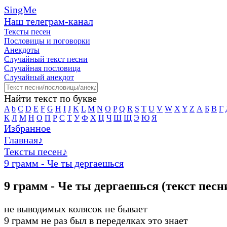
SingMe
Наш телеграм-канал
Тексты песен
Пословицы и поговорки
Анекдоты
Случайный текст песни
Случайная пословица
Случайный анекдот
Найти текст по букве
A
b
C
D
E
F
G
H
I
J
K
L
M
N
O
P
Q
R
S
T
U
V
W
X
Y
Z
А
Б
В
Г
К
Л
М
Н
О
П
Р
С
Т
У
Ф
Х
Ц
Ч
Ш
Щ
Э
Ю
Я
Избранное
Главная
♪
Тексты песен
♪
9 грамм - Че ты дергаешься
9 грамм - Че ты дергаешься (текст песн
не выводимых колясок не бывает
9 грамм не раз был в переделках это знает