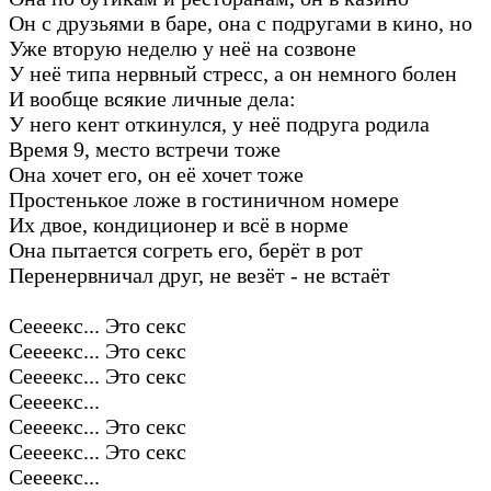
Он с друзьями в баре, она с подругами в кино, но
Уже вторую неделю у неё на созвоне
У неё типа нервный стресс, а он немного болен
И вообще всякие личные дела:
У него кент откинулся, у неё подруга родила
Время 9, место встречи тоже
Она хочет его, он её хочет тоже
Простенькое ложе в гостиничном номере
Их двое, кондиционер и всё в норме
Она пытается согреть его, берёт в рот
Перенервничал друг, не везёт - не встаёт
Сеееекс... Это секс
Сеееекс... Это секс
Сеееекс... Это секс
Сеееекс...
Сеееекс... Это секс
Сеееекс... Это секс
Сеееекс...