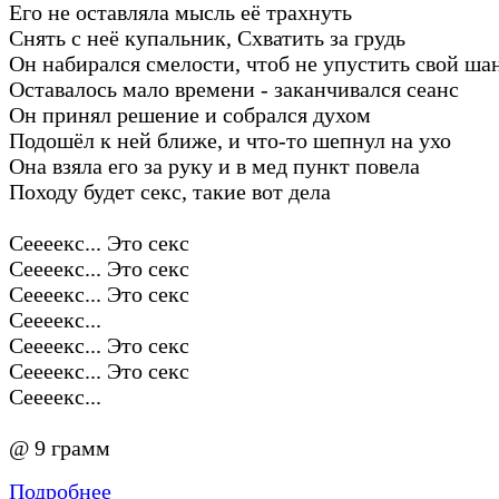
Его не оставляла мысль её трахнуть
Снять с неё купальник, Схватить за грудь
Он набирался смелости, чтоб не упустить свой ша
Оставалось мало времени - заканчивался сеанс
Он принял решение и собрался духом
Подошёл к ней ближе, и что-то шепнул на ухо
Она взяла его за руку и в мед пункт повела
Походу будет секс, такие вот дела
Сеееекс... Это секс
Сеееекс... Это секс
Сеееекс... Это секс
Сеееекс...
Сеееекс... Это секс
Сеееекс... Это секс
Сеееекс...
@ 9 грамм
Подробнее