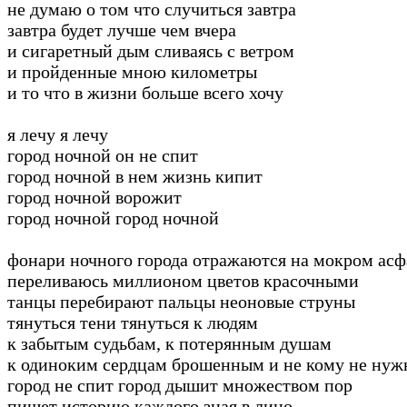
не думаю о том что случиться завтра
завтра будет лучше чем вчера
и сигаретный дым сливаясь с ветром
и пройденные мною километры
и то что в жизни больше всего хочу
я лечу я лечу
город ночной он не спит
город ночной в нем жизнь кипит
город ночной ворожит
город ночной город ночной
фонари ночного города отражаются на мокром асф
переливаюсь миллионом цветов красочными
танцы перебирают пальцы неоновые струны
тянуться тени тянуться к людям
к забытым судьбам, к потерянным душам
к одиноким сердцам брошенным и не кому не ну
город не спит город дышит множеством пор
пишет историю каждого зная в лицо