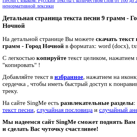
Песни с языком: Русский
Тексты с количеством слов от 100 до
ненормативной лексики
Детальная страница текста песни 9 грамм - Г
Ночной
На детальной странице Вы можете
скачать текст 
грамм - Город Ночной
в форматах: word (docx), txt
С легкостью
копируйте
текст целиком, нажатием 
"копировать"
!
Добавляйте текст в
избранное
, нажатием на иконк
сердечка
, чтобы иметь быстрый доступ к понрав
треку.
На сайте SingMe есть
развлекательные разделы
:
текст песни
,
случайная пословица
и
случайный ан
Мы надеемся сайт SingMe сможет поднять Вам
и сделать Вас чуточку счастливее!