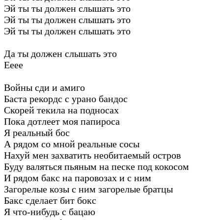
Эй ты ты должен слышать это
Эй ты ты должен слышать это
Эй ты ты должен слышать это
Да ты должен слышать это
Ееее
Войны сди и амиго
Баста рекордс с урано бандос
Скорей текила на подносах
Пока дотлеет моя папироса
Я реальный бос
А рядом со мной реальные сосы
Нахуй мен захватить необитаемый остров
Буду валяться пьяным на песке под кокосом
И рядом бакс на паровозах и с ним
Загорелые козы с ним загорелые братцы
Бакс сделает бит бокс
Я что-нибудь с бацаю