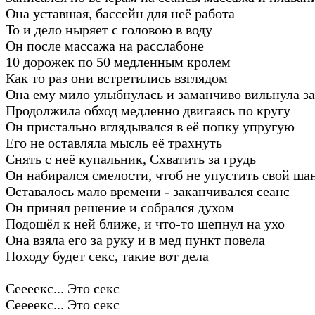
Она уставшая, бассейн для неё работа
То и дело ныряет с головою в воду
Он после массажа на расслабоне
10 дорожек по 50 медленным кролем
Как то раз они встретились взглядом
Она ему мило улыбнулась и заманчиво вильнула з
Продолжила обход медленно двигаясь по кругу
Он пристально вглядывался в её попку упругую
Его не оставляла мысль её трахнуть
Снять с неё купальник, Схватить за грудь
Он набирался смелости, чтоб не упустить свой ша
Оставалось мало времени - заканчивался сеанс
Он принял решение и собрался духом
Подошёл к ней ближе, и что-то шепнул на ухо
Она взяла его за руку и в мед пункт повела
Походу будет секс, такие вот дела
Сеееекс... Это секс
Сеееекс... Это секс