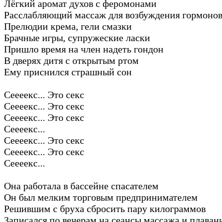
Лёгкий аромат духов с феромонами
Расслабляющий массаж для возбуждения гормоно
Прелюдии крема, гели смазки
Брачные игры, супружеские ласки
Пришло время на член надеть гондон
В дверях дитя с открытым ртом
Ему приснился страшный сон
Сеееекс... Это секс
Сеееекс... Это секс
Сеееекс... Это секс
Сеееекс...
Сеееекс... Это секс
Сеееекс... Это секс
Сеееекс...
Она работала в бассейне спасателем
Он был мелким торговым предпринимателем
Решившим с бруха сбросить пару килограммов
Записался по вечерам на сеансы массажа и плаван