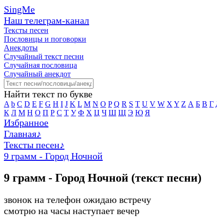
SingMe
Наш телеграм-канал
Тексты песен
Пословицы и поговорки
Анекдоты
Случайный текст песни
Случайная пословица
Случайный анекдот
Найти текст по букве
A
b
C
D
E
F
G
H
I
J
K
L
M
N
O
P
Q
R
S
T
U
V
W
X
Y
Z
А
Б
В
Г
К
Л
М
Н
О
П
Р
С
Т
У
Ф
Х
Ц
Ч
Ш
Щ
Э
Ю
Я
Избранное
Главная
♪
Тексты песен
♪
9 грамм - Город Ночной
9 грамм - Город Ночной (текст песни)
звонок на телефон ожидаю встречу
смотрю на часы наступает вечер