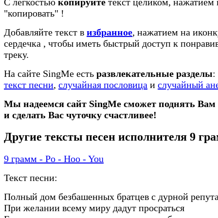
С легкостью
копируйте
текст целиком, нажатием 
"копировать"
!
Добавляйте текст в
избранное
, нажатием на иконк
сердечка
, чтобы иметь быстрый доступ к понрав
треку.
На сайте SingMe есть
развлекательные разделы
:
текст песни
,
случайная пословица
и
случайный ан
Мы надеемся сайт SingMe сможет поднять Вам
и сделать Вас чуточку счастливее!
Другие тексты песен исполнителя 9 гр
9 грамм - Po - Hoo - You
Текст песни:
Полный дом безбашенных братцев с дурной репут
При желании всему миру дадут просраться