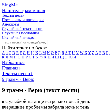
SingMe
Наш телеграм-канал
Тексты песен
Пословицы и поговорки
Анекдоты
Случайный текст песни
Случайная пословица
Случайный анекдот
Найти текст по букве
A
b
C
D
E
F
G
H
I
J
K
L
M
N
O
P
Q
R
S
T
U
V
W
X
Y
Z
А
Б
В
Г
К
Л
М
Н
О
П
Р
С
Т
У
Ф
Х
Ц
Ч
Ш
Щ
Э
Ю
Я
Избранное
Главная
♪
Тексты песен
♪
9 грамм - Верю
9 грамм - Верю (текст песни)
я с улыбкой на лице встречаю новый день
вчерашние проблемы забрала ночь и тень