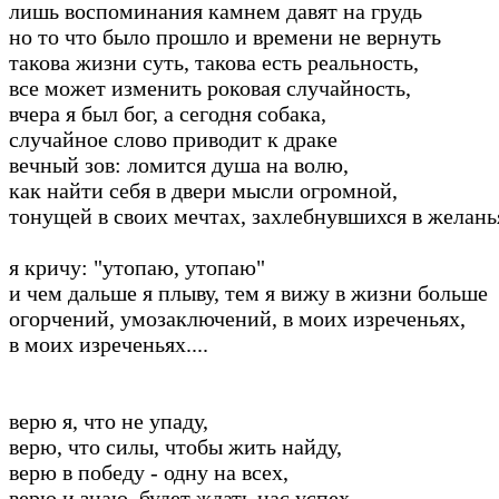
лишь воспоминания камнем давят на грудь
но то что было прошло и времени не вернуть
такова жизни суть, такова есть реальность,
все может изменить роковая случайность,
вчера я был бог, а сегодня собака,
случайное слово приводит к драке
вечный зов: ломится душа на волю,
как найти себя в двери мысли огромной,
тонущей в своих мечтах, захлебнувшихся в желань
я кричу: "утопаю, утопаю"
и чем дальше я плыву, тем я вижу в жизни больше
огорчений, умозаключений, в моих изреченьях,
в моих изреченьях....
верю я, что не упаду,
верю, что силы, чтобы жить найду,
верю в победу - одну на всех,
верю и знаю, будет ждать нас успех…