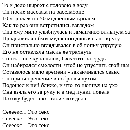
То и дело ныряет с головою в воду
Он после массажа на расслабоне
10 дорожек по 50 медленным кролем
Как то раз они встретились взглядом
Она ему мило улыбнулась и заманчиво вильнула з
Продолжила обход медленно двигаясь по кругу
Он пристально вглядывался в её попку упругую
Его не оставляла мысль её трахнуть
Снять с неё купальник, Схватить за грудь
Он набирался смелости, чтоб не упустить свой ша
Оставалось мало времени - заканчивался сеанс
Он принял решение и собрался духом
Подошёл к ней ближе, и что-то шепнул на ухо
Она взяла его за руку и в мед пункт повела
Походу будет секс, такие вот дела
Сеееекс... Это секс
Сеееекс... Это секс
Сеееекс... Это секс