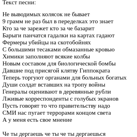
Текст песни:
Не выводимых колясок не бывает
9 грамм не раз был в переделках это знает
Кто за че зарежет кто за че базарит
Барыги панчатся гадалки на картах гадают
Фермеры убийцы на скотобойнях
С большими тесаками обмазанные кровью
Химики заполняют всякие колбы
Новым составом для биологической бомбы
Давшие под присягой клятву Гиппократа
Теперь торгуют органами для больных богатых
Души солдат вставших на тропу войны
Генералы оценивают в деревянные рубли
Лживые корреспонденты с голубых экранов
Пусть говорят то что правительству надо
СМИ нас пугает террорами концом света
А у меня есть свое мнение
Че ты дергаешь че ты че ты дергаешься