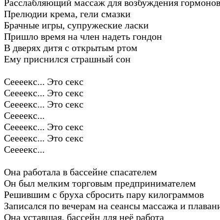
Расслабляющий массаж для возбуждения гормоно
Прелюдии крема, гели смазки
Брачные игры, супружеские ласки
Пришло время на член надеть гондон
В дверях дитя с открытым ртом
Ему приснился страшный сон
Сеееекс... Это секс
Сеееекс... Это секс
Сеееекс... Это секс
Сеееекс...
Сеееекс... Это секс
Сеееекс... Это секс
Сеееекс...
Она работала в бассейне спасателем
Он был мелким торговым предпринимателем
Решившим с бруха сбросить пару килограммов
Записался по вечерам на сеансы массажа и плаван
Она уставшая, бассейн для неё работа