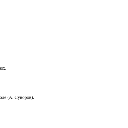
нюх.
ходе (А. Суворов).