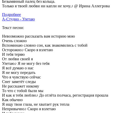
Безымянный палец без кольца.
Только я твоей любви ни капли не хочу.
♪
@ Ирина Аллегрова
Подробнее
А-Студио - Улетаю
Текст песни:
Невозможно рассказать вам историю мою
Очень сложно
Вспоминаю словно сон, как знакомились с тобой
Осторожно
♪
Скоро я взлетаю
И тебя теряю
От любви своей я
Улетаю
♪
Я не могу без тебя
Я всё думаю о нас
Я не могу передать
Что я чувствую сейчас
Снег заметёт следы
Не расскажет никому
То что с тобой были мы
И как я тебя люблю
♪
До отлёта полчаса, регистрация прошла
Как обычно
Я ищу твои глаза, не хватает рук тепла
Непривычно
♪
Скоро я взлетаю