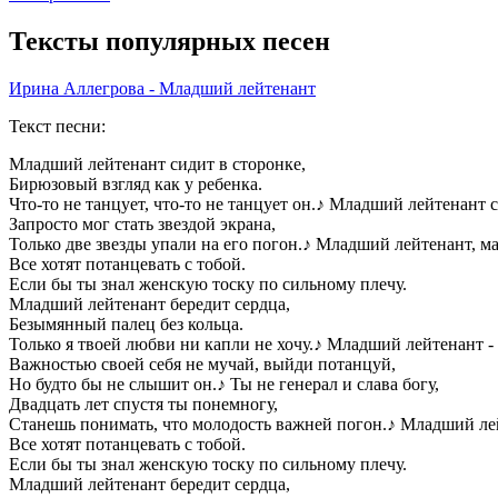
Тексты популярных песен
Ирина Аллегрова - Младший лейтенант
Текст песни:
Младший лейтенант сидит в сторонке,
Бирюзовый взгляд как у ребенка.
Что-то не танцует, что-то не танцует он.
♪
Младший лейтенант с
Запросто мог стать звездой экрана,
Только две звезды упали на его погон.
♪
Младший лейтенант, ма
Все хотят потанцевать с тобой.
Если бы ты знал женскую тоску по сильному плечу.
Младший лейтенант бередит сердца,
Безымянный палец без кольца.
Только я твоей любви ни капли не хочу.
♪
Младший лейтенант - 
Важностью своей себя не мучай, выйди потанцуй,
Но будто бы не слышит он.
♪
Ты не генерал и слава богу,
Двадцать лет спустя ты понемногу,
Станешь понимать, что молодость важней погон.
♪
Младший лей
Все хотят потанцевать с тобой.
Если бы ты знал женскую тоску по сильному плечу.
Младший лейтенант бередит сердца,