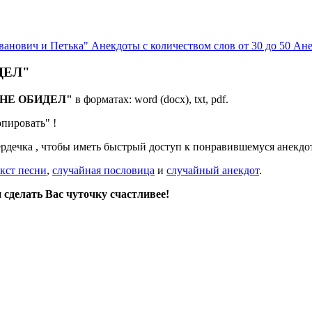
ванович и Петька"
Анекдоты с количеством слов от 30 до 50
Ане
ИДЕЛ"
Я НЕ ОБИДЕЛ"
в форматах: word (docx), txt, pdf.
опировать"
!
ердечка
, чтобы иметь быстрый доступ к понравившемуся анекдот
кст песни
,
случайная пословица
и
случайный анекдот
.
сделать Вас чуточку счастливее!