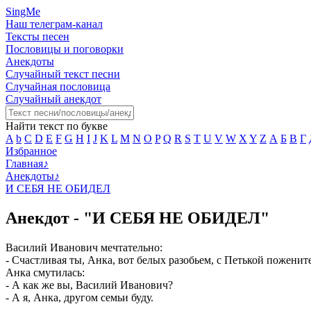
SingMe
Наш телеграм-канал
Тексты песен
Пословицы и поговорки
Анекдоты
Случайный текст песни
Случайная пословица
Случайный анекдот
Найти текст по букве
A
b
C
D
E
F
G
H
I
J
K
L
M
N
O
P
Q
R
S
T
U
V
W
X
Y
Z
А
Б
В
Г
Избранное
Главная
♪
Анекдоты
♪
И СЕБЯ НЕ ОБИДЕЛ
Анекдот - "И СЕБЯ НЕ ОБИДЕЛ"
Василий Иванович мечтательно:
- Счастливая ты, Анка, вот белых разобьем, с Петькой поженит
Анка смутилась:
- А как же вы, Василий Иванович?
- А я, Анка, другом семьи буду.