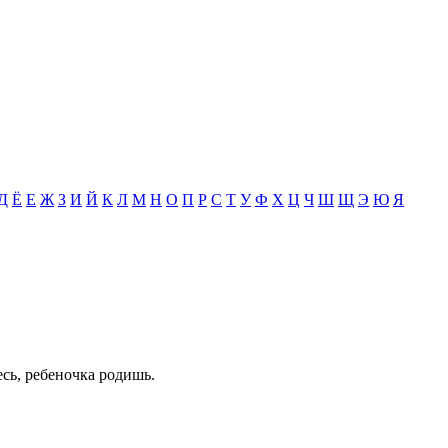
Д
Ё
Е
Ж
З
И
Й
К
Л
М
Н
О
П
Р
С
Т
У
Ф
Х
Ц
Ч
Ш
Щ
Э
Ю
Я
есь, ребеночка родишь.