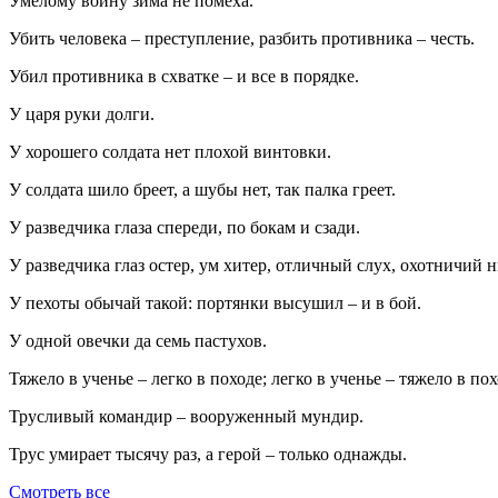
Умелому воину зима не помеха.
Убить человека – преступление, разбить противника – честь.
Убил противника в схватке – и все в порядке.
У царя руки долги.
У хорошего солдата нет плохой винтовки.
У солдата шило бреет, а шубы нет, так палка греет.
У разведчика глаза спереди, по бокам и сзади.
У разведчика глаз остер, ум хитер, отличный слух, охотничий 
У пехоты обычай такой: портянки высушил – и в бой.
У одной овечки да семь пастухов.
Тяжело в ученье – легко в походе; легко в ученье – тяжело в по
Трусливый командир – вооруженный мундир.
Трус умирает тысячу раз, а герой – только однажды.
Смотреть все