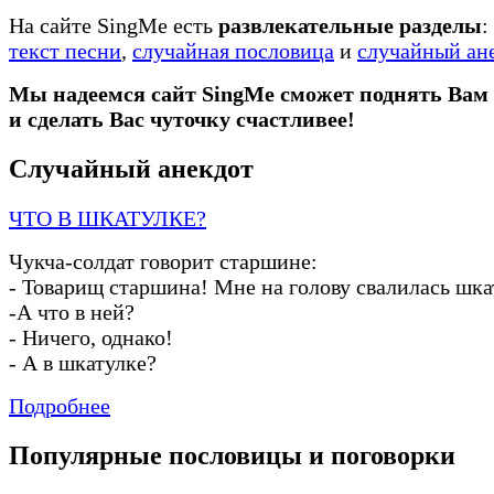
На сайте SingMe есть
развлекательные разделы
:
текст песни
,
случайная пословица
и
случайный ан
Мы надеемся сайт SingMe сможет поднять Вам
и сделать Вас чуточку счастливее!
Случайный анекдот
ЧТО В ШКАТУЛКЕ?
Чукча
-
солдат говорит старшине:
-
Товарищ старшина! Мне на голову свалилась шка
-
А что в ней?
-
Ничего, однако!
-
А в шкатулке?
Подробнее
Популярные пословицы и поговорки