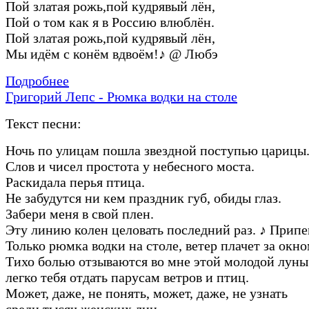
Пой златая рожь,пой кудрявый лён,
Пой о том как я в Россию влюблён.
Пой златая рожь,пой кудрявый лён,
Мы идём с конём вдвоём!
♪
@ Любэ
Подробнее
Григорий Лепс - Рюмка водки на столе
Текст песни:
Ночь по улицам пошла звездной поступью царицы
Слов и чисел простота у небесного моста.
Раскидала перья птица.
Не забудутся ни кем праздник губ, обиды глаз.
Забери меня в свой плен.
Эту линию колен целовать последний раз.
♪
Припе
Только рюмка водки на столе, ветер плачет за окно
Тихо болью отзываются во мне этой молодой луны
легко тебя отдать парусам ветров и птиц.
Может, даже, не понять, может, даже, не узнать
среди тысяч женских лиц.