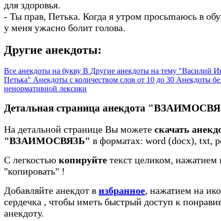
для здоровья.
- Ты прав, Петька. Когда я утром просьmаюсь в обу
у меня ужасно болит голова.
Другие анекдоты:
Все анекдоты на букву В
Другие анекдоты на тему "Василий И
Петька"
Анекдоты с количеством слов от 10 до 30
Анекдоты бе
ненормативной лексики
Детальная страница анекдота "ВЗАИМОСВ
На детальной странице Вы можете
скачать анекд
"ВЗАИМОСВЯЗЬ"
в форматах: word (docx), txt, p
С легкостью
копируйте
текст целиком, нажатием 
"копировать"
!
Добавляйте анекдот в
избранное
, нажатием на ико
сердечка
, чтобы иметь быстрый доступ к понрав
анекдоту.