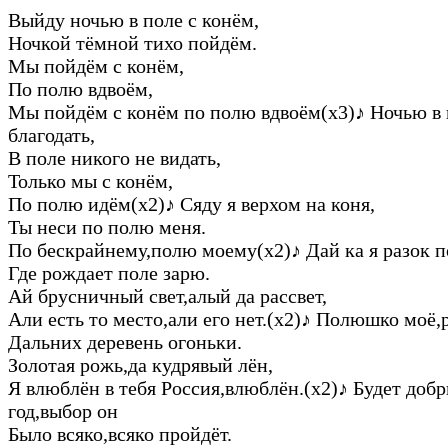
Выйду ночью в поле с конём,
Ночкой тёмной тихо пойдём.
Мы пойдём с конём,
По полю вдвоём,
Мы пойдём с конём по полю вдвоём(х3)
♪
Ночью в 
благодать,
В поле никого не видать,
Только мы с конём,
По полю идём(х2)
♪
Сяду я верхом на коня,
Ты неси по полю меня.
По бескрайнему,полю моему(х2)
♪
Дай ка я разок 
Где рождает поле зарю.
Ай брусничный свет,алый да рассвет,
Али есть то место,али его нет.(х2)
♪
Полюшко моё,р
Дальних деревень огоньки.
Золотая рожь,да кудрявый лён,
Я влюблён в тебя Россия,влюблён.(х2)
♪
Будет доб
год,выбор он
Было всяко,всяко пройдёт.