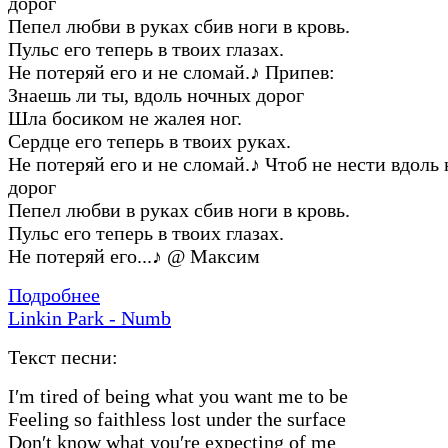
дорог
Пепел любви в руках сбив ноги в кровь.
Пульс его теперь в твоих глазах.
Не потеряй его и не сломай.
♪
Припев:
Знаешь ли ты, вдоль ночных дорог
Шла босиком не жалея ног.
Сердце его теперь в твоих руках.
Не потеряй его и не сломай.
♪
Чтоб не нести вдоль
дорог
Пепел любви в руках сбив ноги в кровь.
Пульс его теперь в твоих глазах.
Не потеряй его...
♪
@ Максим
Подробнее
Linkin Park - Numb
Текст песни:
I′m tired of being what you want me to be
Feeling so faithless lost under the surface
Don′t know what you′re expecting of me