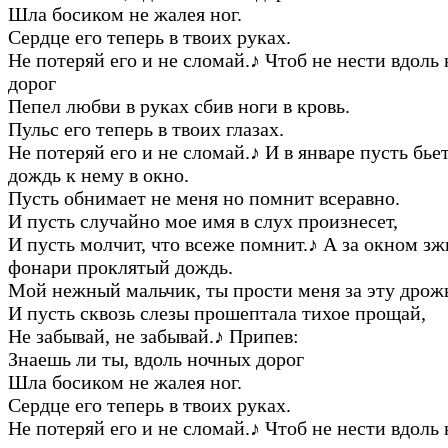
Шла босиком не жалея ног.
Сердце его теперь в твоих руках.
Не потеряй его и не сломай.
♪
Чтоб не нести вдоль
дорог
Пепел любви в руках сбив ноги в кровь.
Пульс его теперь в твоих глазах.
Не потеряй его и не сломай.
♪
И в январе пусть бье
дождь к нему в окно.
Пусть обнимает не меня но помнит всеравно.
И пусть случайно мое имя в слух произнесет,
И пусть молчит, что всеже помнит.
♪
А за окном зж
фонари проклятый дождь.
Мой нежный мальчик, ты прости меня за эту дрож
И пусть сквозь слезы прошептала тихое прощай,
Не забывай, не забывай.
♪
Припев:
Знаешь ли ты, вдоль ночных дорог
Шла босиком не жалея ног.
Сердце его теперь в твоих руках.
Не потеряй его и не сломай.
♪
Чтоб не нести вдоль