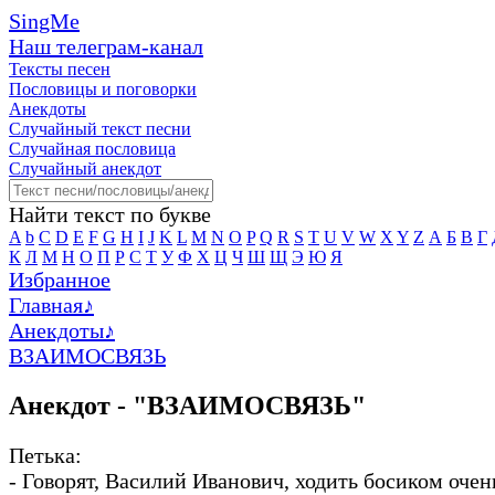
SingMe
Наш телеграм-канал
Тексты песен
Пословицы и поговорки
Анекдоты
Случайный текст песни
Случайная пословица
Случайный анекдот
Найти текст по букве
A
b
C
D
E
F
G
H
I
J
K
L
M
N
O
P
Q
R
S
T
U
V
W
X
Y
Z
А
Б
В
Г
К
Л
М
Н
О
П
Р
С
Т
У
Ф
Х
Ц
Ч
Ш
Щ
Э
Ю
Я
Избранное
Главная
♪
Анекдоты
♪
ВЗАИМОСВЯЗЬ
Анекдот - "ВЗАИМОСВЯЗЬ"
Петька:
- Говорят, Василий Иванович, ходить босиком очен