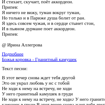
И стихает, скучает, поёт аккордеон.
Припев:
Я ничего не вижу, туман вокруг туман,
Но только и в Париже душа болит от ран.
Я здесь совсем чужая, и в сердце стынет стон,
И в пьяном дурмане поет аккордеон.
Припев:
@ Ирина Аллегрова
Подробнее
Божья коровка - Гранитный камушек
Текст песни:
В этот вечер снова ждет тебя другой
Это он украл любовь у нс с тобой
Не ходи к нему на встречу, не ходи
У него гранитный камушек в груди
Не ходи к нему на встречу, не ходи
♪
У него гранит
камушек в груди В этот вечер снова ждет тебя дру