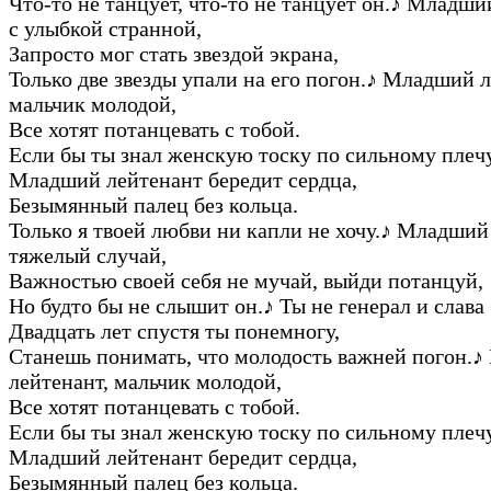
Что-то не танцует, что-то не танцует он.
♪
Младший
с улыбкой странной,
Запросто мог стать звездой экрана,
Только две звезды упали на его погон.
♪
Младший ле
мальчик молодой,
Все хотят потанцевать с тобой.
Если бы ты знал женскую тоску по сильному плечу
Младший лейтенант бередит сердца,
Безымянный палец без кольца.
Только я твоей любви ни капли не хочу.
♪
Младший 
тяжелый случай,
Важностью своей себя не мучай, выйди потанцуй,
Но будто бы не слышит он.
♪
Ты не генерал и слава 
Двадцать лет спустя ты понемногу,
Станешь понимать, что молодость важней погон.
♪
лейтенант, мальчик молодой,
Все хотят потанцевать с тобой.
Если бы ты знал женскую тоску по сильному плечу
Младший лейтенант бередит сердца,
Безымянный палец без кольца.