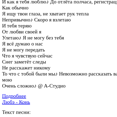
И как я тебя люблю
♪
До отлёта полчаса, регистра
Как обычно
Я ищу твои глаза, не хватает рук тепла
Непривычно
♪
Скоро я взлетаю
И тебя теряю
От любви своей я
Улетаю
♪
Я не могу без тебя
Я всё думаю о нас
Я не могу передать
Что я чувствую сейчас
Снег заметёт следы
Не расскажет никому
То что с тобой были мы
♪
Невозможно рассказать в
мою
Очень сложно
♪
@ А-Студио
Подробнее
Любэ - Конь
Текст песни: